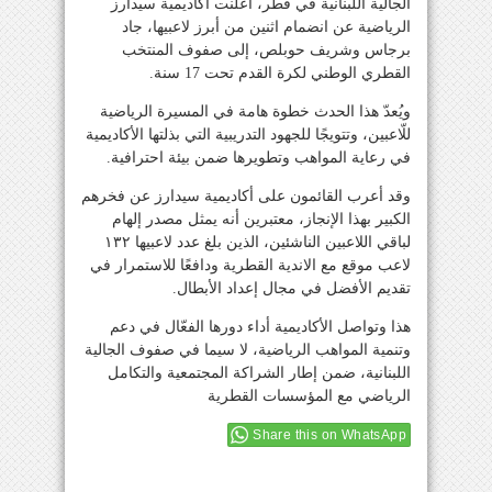
الجالية اللبنانية في قطر، أعلنت أكاديمية سيدارز
الرياضية عن انضمام اثنين من أبرز لاعبيها، جاد
برجاس وشريف حوبلص، إلى صفوف المنتخب
القطري الوطني لكرة القدم تحت 17 سنة.
ويُعدّ هذا الحدث خطوة هامة في المسيرة الرياضية
للّاعبين، وتتويجًا للجهود التدريبية التي بذلتها الأكاديمية
في رعاية المواهب وتطويرها ضمن بيئة احترافية.
وقد أعرب القائمون على أكاديمية سيدارز عن فخرهم
الكبير بهذا الإنجاز، معتبرين أنه يمثل مصدر إلهام
لباقي اللاعبين الناشئين، الذين بلغ عدد لاعبيها ١٣٢
لاعب موقع مع الاندية القطرية ودافعًا للاستمرار في
تقديم الأفضل في مجال إعداد الأبطال.
هذا وتواصل الأكاديمية أداء دورها الفعّال في دعم
وتنمية المواهب الرياضية، لا سيما في صفوف الجالية
اللبنانية، ضمن إطار الشراكة المجتمعية والتكامل
الرياضي مع المؤسسات القطرية
Share this on WhatsApp