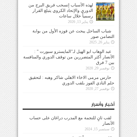
لهذه الأسباب إنسحب فريق البرج من
الدوري والإتحاد الكروي يتبلغ القرار
رسمياً خلال ساعات
يناير 13, 2026
شباب الساحل يبحث عن فوزه الأول من بوابة
التضامن صور
يناير 26, 2025
عبد الوهاب ابو الهيل لـ”المايسترو سبورت ” :
الأنصار أكثر المتضررين من توقف الدوري والمنافسة
بين 7 فرق
نوفمبر 29, 2020
حارس مرمى الاخاء الاهلي شاكر وهبه : لتحقيق
حلم النادي الفوز بلقب الدوري
نوفمبر 27, 2020
أخبار وأسرار
لقب ثانٍ للنجمة مع المدرب دراغان على حساب
الأنصار
سبتمبر 15, 2024