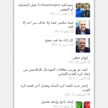
مصداقية elmaestrosport لا تقبل التشكيك
أو التوهين
ديسمبر 22, 2025
لسنا مكسر عصا ولا نخاف من احد إلا
الله
يوليو 6, 2025
كل إناء بما فيه ينضح
مارس 31, 2025
إتهام خطير
أكتوبر 28, 2022
كيف تم تهريب بطاقات المونديال للإعلاميين من
إتحاد كرة القدم اللبناني
أكتوبر 27, 2022
إنجاز جديد للعبة كرة السلة وفشل آخر للعبة كرة
القدم
أغسطس 26, 2022
إتحاد ناجح وإتحاد فاشل
يوليو 25, 2022