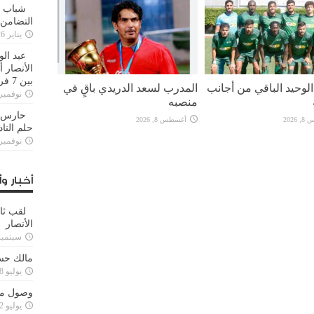
شباب ا
التضامن
يناير 26, 2025
عبد الو
الأنصار 
بين 7 فرق
لوحيد الباقي من أجانب
المدرب لسعد الدريدي باقٍ في
نوفمبر 29, 20
منصبه
حارس م
2026
أغسطس 8, 2026
حلم النا
نوفمبر 27, 20
أخبار وأ
لقب ثا
الأنصار
سبتمبر 15, 4
مالك حس
يوليو 28, 2023
وصول مدا
يوليو 12, 2023