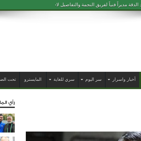
دقة مديراً فنياً لفريق النجمة والتفاصيل لاحقاً
أخبار واسرار
سر اليوم
سري للغاية
المايسترو
تحت الض
رأي الم