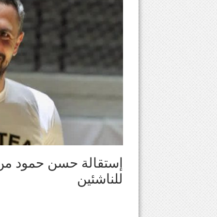
إستقالة حسن حمود من م
للناشئين