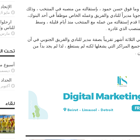
الإتحاد
قدم مدير منتخب لبنان للناشئين مواليد 2009 وما فوق حسن حمود ، بإستقالته من منصبه في المنتخب ، وذلك
مايو 6, 2022
يا مديراً للنادي والفريق وعمله الخاص موظفاً في أحد البنوك،
اليد 2009 وما فوق ، لذا قدم إستقالته من عمله مع المنتخب منذ أيام قليلة ، وسط
ارحلوا 
للناس وا
منصب الذي غادره .
مارس 25, 022
الثلاثة أشهر تقريباً بصفة مدير للنادي والفريق الجنوبي في آن
جميع المراكز التي يشغلها لكنه لم يستطع ، لذا لم يجد بداً من
تحت ال
 .
أسبوع م
ديسمبر 11, 3
الحداد 
أكتوبر 6, 2021
لقاء