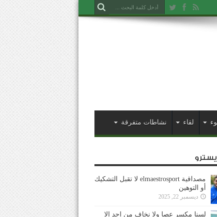
وء
لقاء
نشاطات متفرقة
ايسترو
مصداقية elmaestrosport لا تقبل التشكيك
أو التوهين
ديسمبر 22, 2025
لسنا مكسر عصا ولا نخاف من احد إلا