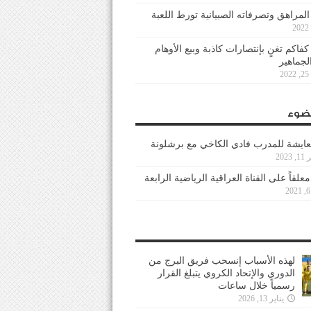
 المراهق وتصرفاته الصبيانية تورط اللعبة
كفاكم تغنٍ بإنتصارات كاذبة وبيع الأوهام
لجماهير
2
ضوء
عايشة للمدرب فادي الكاخي مع برشلونة
202
معلقاً على القناة العراقية الرياضية الرابعة
لهذه الأسباب إنسحب فريق البرج من
الدوري والإتحاد الكروي يتبلغ القرار
رسمياً خلال ساعات
يناير 13, 2026