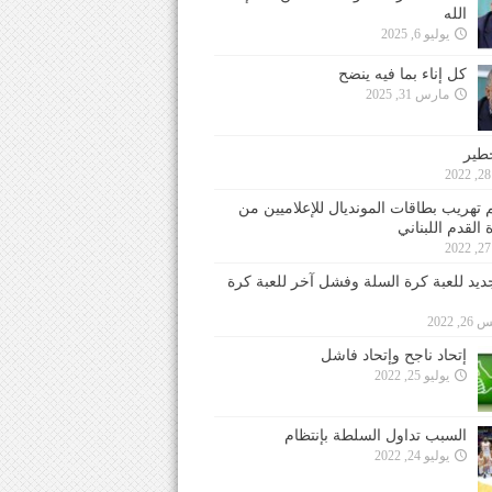
الله
يوليو 6, 2025
كل إناء بما فيه ينضح
مارس 31, 2025
خطير
 تهريب بطاقات المونديال للإعلاميين من
 القدم اللبناني
جديد للعبة كرة السلة وفشل آخر للعبة كرة
 2022
إتحاد ناجح وإتحاد فاشل
يوليو 25, 2022
السبب تداول السلطة بإنتظام
يوليو 24, 2022