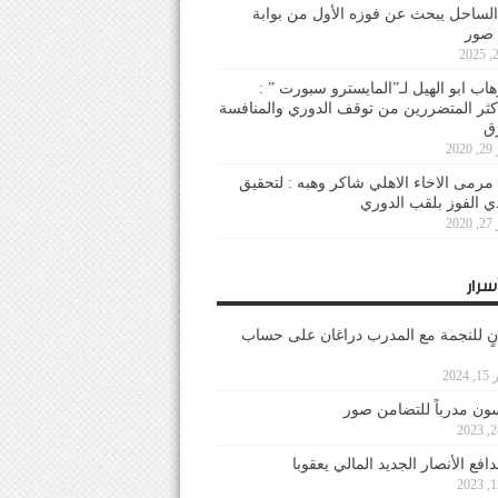
لساحل يبحث عن فوزه الأول من بوابة
 صور
هاب ابو الهيل لـ”المايسترو سبورت ” :
أكثر المتضررين من توقف الدوري والمنافسة
20
رمى الاخاء الاهلي شاكر وهبه : لتحقيق
دي الفوز بلقب الدوري
20
سرار
نٍ للنجمة مع المدرب دراغان على حساب
202
ون مدرباً للتضامن صور
فع الأنصار الجديد المالي يعقوبا