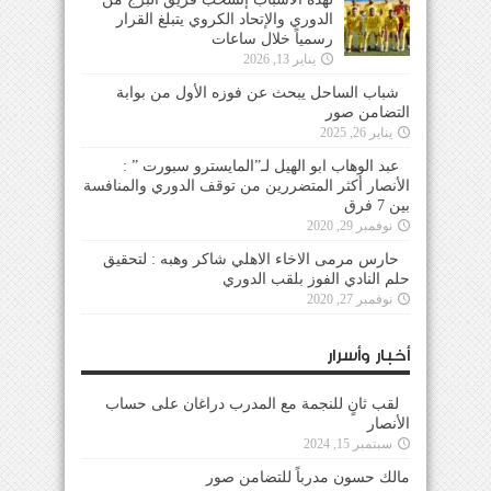
الدوري والإتحاد الكروي يتبلغ القرار
رسمياً خلال ساعات
يناير 13, 2026
شباب الساحل يبحث عن فوزه الأول من بوابة
التضامن صور
يناير 26, 2025
عبد الوهاب ابو الهيل لـ”المايسترو سبورت ” :
الأنصار أكثر المتضررين من توقف الدوري والمنافسة
بين 7 فرق
نوفمبر 29, 2020
حارس مرمى الاخاء الاهلي شاكر وهبه : لتحقيق
حلم النادي الفوز بلقب الدوري
نوفمبر 27, 2020
أخبار وأسرار
لقب ثانٍ للنجمة مع المدرب دراغان على حساب
الأنصار
سبتمبر 15, 2024
مالك حسون مدرباً للتضامن صور