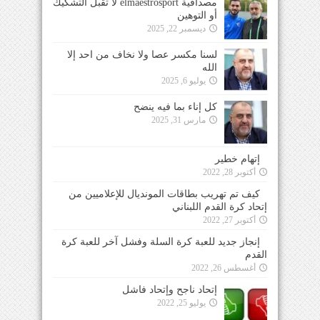
مصداقية elmaestrosport لا تقبل التشكيك
أو التوهين
ديسمبر 22, 2025
لسنا مكسر عصا ولا نخاف من احد إلا
الله
يوليو 6, 2025
كل إناء بما فيه ينضح
مارس 31, 2025
إتهام خطير
أكتوبر 28, 2022
كيف تم تهريب بطاقات المونديال للإعلاميين من
إتحاد كرة القدم اللبناني
أكتوبر 27, 2022
إنجاز جديد للعبة كرة السلة وفشل آخر للعبة كرة
القدم
أغسطس 26, 2022
إتحاد ناجح وإتحاد فاشل
يوليو 25, 2022