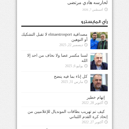
لحارسه هادي مرتضى
أغسطس 7, 2026
رأي المايسترو
مصداقية elmaestrosport لا تقبل التشكيك
أو التوهين
ديسمبر 22, 2025
لسنا مكسر عصا ولا نخاف من احد إلا
الله
يوليو 6, 2025
كل إناء بما فيه ينضح
مارس 31, 2025
إتهام خطير
أكتوبر 28, 2022
كيف تم تهريب بطاقات المونديال للإعلاميين من
إتحاد كرة القدم اللبناني
أكتوبر 27, 2022