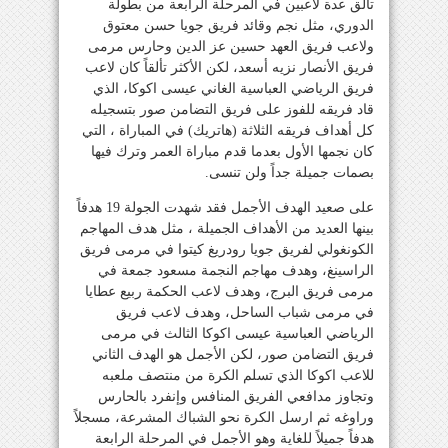
تألق عدة لاعبين في المرحلة الرابعة من بطولة
الدوري، مثل نجم وقائد فريق جويا حسن معتوق
ولاعب فريق العهد حسين عز الدين وحارس مرمى
فريق الأنصار نزيه أسعد، لكن الأكثر تألقاً كان لاعب
فريق الرياضي العباسية الغاني عيسى اكوكا، الذي
قاد فريقه للفوز على فريق التضامن صور بتسجيله
كل أهداف فريقه الثلاثة (هاتريك) في المباراة ، التي
كان نجمها الأول بعدما قدم مباراة العمر وترك فيها
بصمات جميلة جداً ولن تنسى.
على صعيد الهدف الأجمل فقد شهدت الجولة 19 هدفاً
بينها العديد من الأهداف الجميلة ، مثل هدف المهاجم
الكونغولي لفريق جويا رودريغ كيتوا في مرمى فريق
الراسينغ، وهدف مهاجم النجمة مسعود جمعة في
مرمى فريق البرج، وهدف لاعب الحكمة ربيع عطايا
في مرمى شباب الساحل، وهدف لاعب فريق
الرياضي العباسية عيسى اكوكا الثالث في مرمى
فريق التضامن صور، لكن الأجمل هو الهدف الثاني
للاعب اكوكا الذي تسلم الكرة من منتصف ملعبه
وتجاوز مدافعي الفريق المنافس وإنفرد بالحارس
وراوغه ثم ارسل الكرة نحو الشباك المشرعة، مسجلاً
هدفاً جميلاً للغاية وهو الأجمل في المرحلة الرابعة