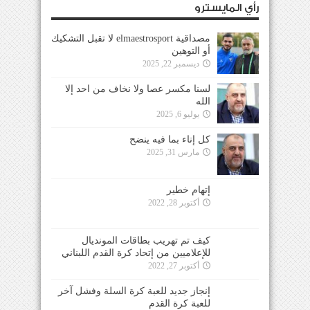
رأي المايسترو
مصداقية elmaestrosport لا تقبل التشكيك
أو التوهين
ديسمبر 22, 2025
لسنا مكسر عصا ولا نخاف من احد إلا
الله
يوليو 6, 2025
كل إناء بما فيه ينضح
مارس 31, 2025
إتهام خطير
أكتوبر 28, 2022
كيف تم تهريب بطاقات المونديال للإعلاميين من
إتحاد كرة القدم اللبناني
أكتوبر 27, 2022
إنجاز جديد للعبة كرة السلة وفشل آخر للعبة كرة
القدم
أغسطس 26, 2022