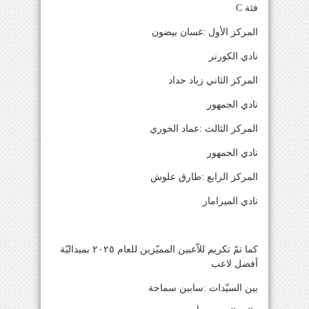
فئة C
المركز الأول :غسان بيضون
نادي الكورنر
المركز الثاني زياد حداد
نادي الجمهور
المركز الثالث :عماد الخوري
نادي الجمهور
المركز الرابع :طارق علوش
نادي الميرامار
كما تمّ تكريم للاّعبين المميّزين للعام ٢٠٢٥ بميداليّة
أفضل لاعب
بين السيّدات :سابين سماحة