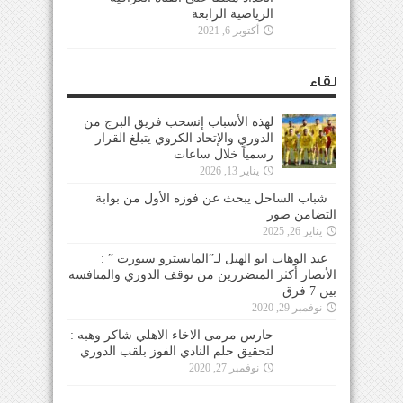
لقاء
لهذه الأسباب إنسحب فريق البرج من
الدوري والإتحاد الكروي يتبلغ القرار
رسمياً خلال ساعات
يناير 13, 2026
شباب الساحل يبحث عن فوزه الأول من بوابة
التضامن صور
يناير 26, 2025
عبد الوهاب ابو الهيل لـ”المايسترو سبورت ” :
الأنصار أكثر المتضررين من توقف الدوري والمنافسة
بين 7 فرق
نوفمبر 29, 2020
حارس مرمى الاخاء الاهلي شاكر وهبه :
لتحقيق حلم النادي الفوز بلقب الدوري
نوفمبر 27, 2020
أخبار وأسرار
لقب ثانٍ للنجمة مع المدرب دراغان على حساب
الأنصار