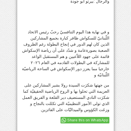
والرجال :بيرتو أبو جودة
و في نهاية هذا اليوم التنافسيّ رحبّ رئيس الاتحاد
اللّبنانيّ للسكواش ظافر كبارة بجميع المشاركين
الذين كان لهم الدور في إنجاح البطولة رغم الظروف
الصعبة بصورةعامة و شدّد على أن رياضة الإسكواش
قائمة على جهود اللاّعبين و هم المستقبل الواعد
للمشاركة في البطولات القادمه في العام ٢٠٢٦
خارجيا مما يعزز دور الإسكواش في الساحة الرياضيّة
اللّبنانيّة و
من جهتها شكرَت السيدة رولا بشير المشاركين على
العزيمة التي تحلوا بها و الروح الرياضية الحقيقيّة كما
شكرَت النادي المستضيف دير القلعة و الفريق العمل
الذي تولى الأمور التنظيميّة التي تكللت بالنجاح و
وزعَت الكؤوس والميداليّات على الفائزين.
Share this on WhatsApp