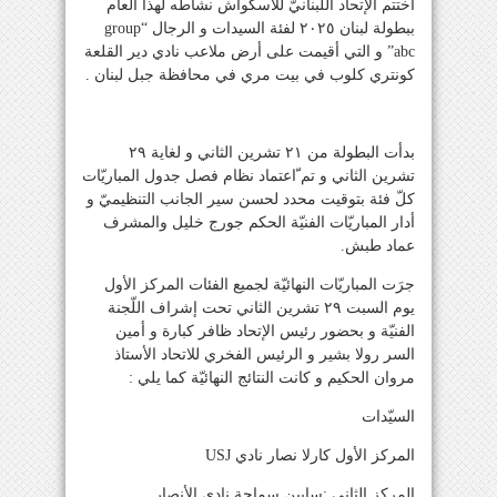
اختتم الإتحاد اللّبنانيّ للأسكواش نشاطه لهذا العام
ببطولة لبنان ٢٠٢٥ لفئة السيدات و الرجال “group
abc” و التي أقيمت على أرض ملاعب نادي دير القلعة
كونتري كلوب في بيت مري في محافظة جبل لبنان .
بدأت البطولة من ٢١ تشرين الثاني و لغاية ٢٩
تشرين الثاني و تم ّاعتماد نظام فصل جدول المباريّات
كلّ فئة بتوقيت محدد لحسن سير الجانب التنظيميّ و
أدار المباريّات الفنيّة الحكم جورج خليل والمشرف
عماد طبش.
جرَت المباريّات النهائيّة لجميع الفئات المركز الأول
يوم السبت ٢٩ تشرين الثاني تحت إشراف اللّجنة
الفنيّة و بحضور رئيس الإتحاد ظافر كبارة و أمين
السر رولا بشير و الرئيس الفخري للاتحاد الأستاذ
مروان الحكيم و كانت النتائج النهائيّة كما يلي :
السيّدات
المركز الأول كارلا نصار نادي USJ
المركز الثاني :سابين سماحة نادي الأنصار