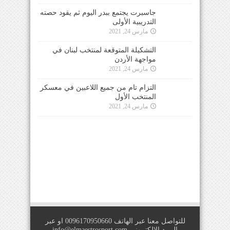
جاسبرت يجتمع ببدر اليوم ثم يقود حصته
التدريبية الأولى
مارس 24, 2021
التشكيلة المتوقعة لمنتخب لبنان في
مواجهة الأردن
مارس 24, 2021
التزام تام من جميع اللاعبين في معسكر
المنتخب الأول
مارس 24, 2021
للتواصل معنا عبر الهاتف 0096170950660 او عبر
البريد الالكتروني
info@elmaestrosport.com