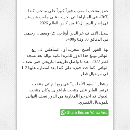
حقق منتخب المغرب فوزاً كبيراً على منتخب كندا
(0/3)، في المباراة التي أجريت على ملعب هيوستن،
في إطار الدور ال16 من كأس العالم 2026.
سجل الاهداف عز الدين أوناحي (2) وسفيان رحيمي
في الدقائق 50 و82 و90+3.
بهذا الفوز، أصبح المغرب أول المتأهلين إلى ربع
النهائي،وبلغ هذا الدور للمرة الثانية تواليا بعد نسخة
قطر 2022، عندما واصل طريقه التاريخي حتى نصف
النهائي. كما جدد فوزه على كندا بعد انتصاره عليها 2-1
في مونديال قطر.
وينتظر “أسود الأطلس” في ربع النهائي منتخب
فرنسا الفائز على منتخب باراغواي. وكان منتخب
الديوك قد اخرجوا المغاربة من الدور نصف النهائي
للمونديال القطري.
Share this on WhatsApp