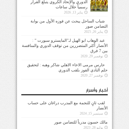
الدوري والإتحاد الكروي يتبلغ القرار
رسمياً خلال ساعات
يناير 13, 2026
شباب الساحل يبحث عن فوزه الأول من بوابة
التضامن صور
يناير 26, 2025
عبد الوهاب ابو الهيل لـ”المايسترو سبورت ” :
الأنصار أكثر المتضررين من توقف الدوري والمنافسة
بين 7 فرق
نوفمبر 29, 2020
حارس مرمى الاخاء الاهلي شاكر وهبه : لتحقيق
حلم النادي الفوز بلقب الدوري
نوفمبر 27, 2020
أخبار وأسرار
لقب ثانٍ للنجمة مع المدرب دراغان على حساب
الأنصار
سبتمبر 15, 2024
مالك حسون مدرباً للتضامن صور
يوليو 28, 2023