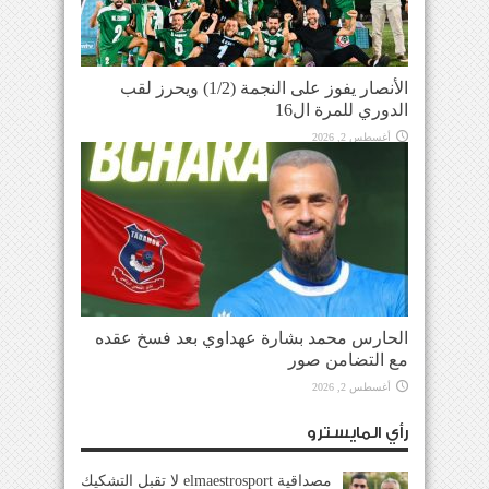
الأنصار يفوز على النجمة (1/2) ويحرز لقب
الدوري للمرة ال16
أغسطس 2, 2026
الحارس محمد بشارة عهداوي بعد فسخ عقده
مع التضامن صور
أغسطس 2, 2026
رأي المايسترو
مصداقية elmaestrosport لا تقبل التشكيك