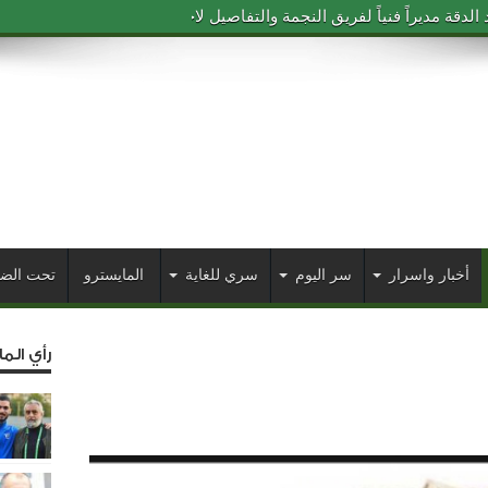
دقة مديراً فنياً لفريق النجمة والتفاصيل لاحقاً
أخبار واسرار
سر اليوم
سري للغاية
المايسترو
تحت الض
رأي الم