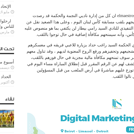
الإتحاد
مايو 6, 2022
اكدت معلومات خاصة حصل عليها موقع elmaestrosport ان كل من إدارة ناديي النجمة والحكمة قد رصدت
ارحلوا 
ويجهم بلقب مسابقة كأس لبنان اليوم ، وعلى هذا الصعيد نقل عن
للناس وا
لتنفيذي للنادي السيد رامي بيطار لن يكتفي بما هو منصوص عليه
مارس 25, 022
كأس، وأنه سيمنحهم مكافأة إضافية في حال توجوا باللقب.
 الحكمة السيد راغب حداد بزيارة للاعبي فريقه في معسكرهم
تحت ال
جيعهم وتحفيزهم ورفع الروح المعنوية لديهم ، وقد تناول معهم
ضر سوف تمنحهم مكافأة مالية مجزية في حال فوزهم باللقب،
أسبوع م
كشف لهم عن الرقم المقرر قبل إنطلاق المباراة مساء اليوم في
ديسمبر 11, 3
توزع عليهم مباشرةً في أرض الملعب من قبل المسؤولين
نالوا اللقب.
الحداد 
أكتوبر 6, 2021
لقاء