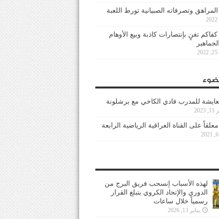
 المراهق وتصرفاته الصبيانية تورط اللعبة
كفاكم تغنٍ بإنتصارات كاذبة وبيع الأوهام
لجماهير
2
ضوء
عايشة للمدرب فادي الكاخي مع برشلونة
202
معلقاً على القناة العراقية الرياضية الرابعة
لهذه الأسباب إنسحب فريق البرج من
الدوري والإتحاد الكروي يتبلغ القرار
رسمياً خلال ساعات
يناير 13, 2026