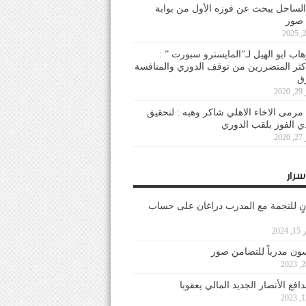
لساحل يبحث عن فوزه الأول من بوابة
 صور
هاب ابو الهيل لـ”المايسترو سبورت ” :
أكثر المتضررين من توقف الدوري والمنافسة
20
رمى الاخاء الاهلي شاكر وهبه : لتحقيق
دي الفوز بلقب الدوري
20
سرار
نٍ للنجمة مع المدرب دراغان على حساب
202
ون مدرباً للتضامن صور
فع الأنصار الجديد المالي يعقوبا