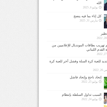
الله
يوليو 6, 2025
كل إناء بما فيه ينضح
مارس 31, 2025
خطير
 تهريب بطاقات المونديال للإعلاميين من
 القدم اللبناني
جديد للعبة كرة السلة وفشل آخر للعبة كرة
 2022
إتحاد ناجح وإتحاد فاشل
يوليو 25, 2022
السبب تداول السلطة بإنتظام
يوليو 24, 2022