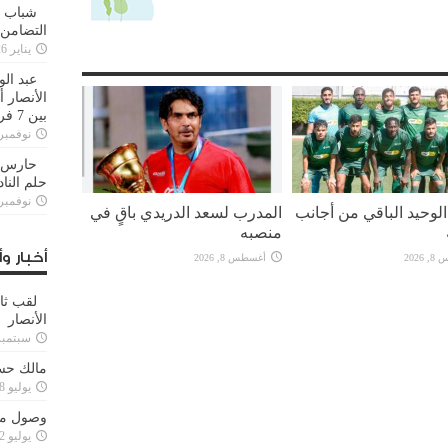
شباب ا
التضامن
يناير 26, 2025
عبد الو
الأنصار 
بين 7 فرق
نوفمبر 29, 20
حارس م
حلم النا
نوفمبر 27, 20
لوحيد الباقي من أجانب
المدرب لسعد الدريدي باقٍ في
منصبه
أخبار وأ
2026
أغسطس 8, 2026
لقب ثا
الأنصار
سبتمبر 15, 4
مالك حس
يوليو 28, 2023
وصول مدا
يوليو 12, 2023