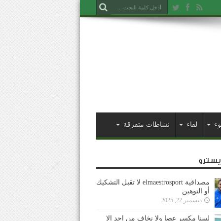
وء
لقاء
نشاطات متفرقة
ايسترو
مصداقية elmaestrosport لا تقبل التشكيك
أو التوهين
ديسمبر 22, 2025
لسنا مكسر عصا ولا نخاف من احد إلا