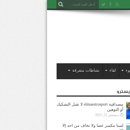
وء
لقاء
نشاطات متفرقة
ايسترو
مصداقية elmaestrosport لا تقبل التشكيك
أو التوهين
ديسمبر 22, 2025
لسنا مكسر عصا ولا نخاف من احد إلا