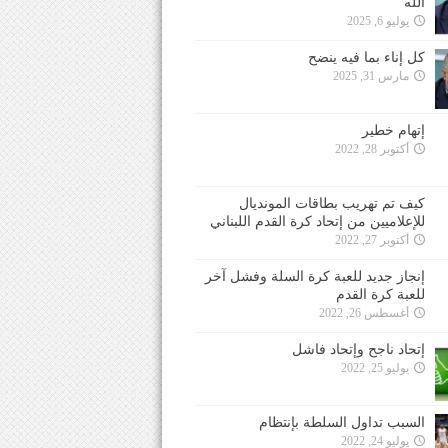
الله
يوليو 6, 2025
كل إناء بما فيه ينضح
مارس 31, 2025
إتهام خطير
أكتوبر 28, 2022
كيف تم تهريب بطاقات المونديال
للإعلاميين من إتحاد كرة القدم اللبناني
أكتوبر 27, 2022
إنجاز جديد للعبة كرة السلة وفشل آخر
للعبة كرة القدم
أغسطس 26, 2022
إتحاد ناجح وإتحاد فاشل
يوليو 25, 2022
السبب تداول السلطة بإنتظام
يوليو 24, 2022