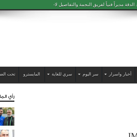
دقة مديراً فنياً لفريق النجمة والتفاصيل لاحقاً
أخبار واسرار
سر اليوم
سري للغاية
المايسترو
تحت الض
رأي الم
I