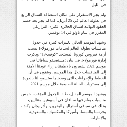
في الليل.
ولم يجر الاستقرار على مكان استضافة السباق الرابع
في بطولة العالم في 25 أبريل، كما لم يجر بعد حسم
العقود النهائية لسباق الجائزة الكبرى البرازيلي
المقرر في ساو باولو في 14 نوفمبر.
وشهد الموسم الحالي تغييرات كبيرة في جدول
منافسات بطولة العالم لسباقات فورمولا-1 بسبب
أزمة فيروس كورونا المستجد “كوفيد-19” وذكرت
إدارة فورمولا-1 في بيان :مستضيفو سباقاتنا في
موسم 2021 يشعرون بالاطمئنان إزاء عودتنا الآمنة
إلى المنافسات خلال هذا الموسم، ويثقون في أن
الخطط والإجراءات التي وضعناها ستسمح لنا بالعودة
إلى مستويات الحالة الطبيعية خلال موسم 2021.
ويشهد الموسم المقبل، طبقا للجدول المؤقت، خمس
مناسبات يقام فيها سباقان في أسبوعين متتاليين،
وذلك في سباقي أستراليا والبحرين، وأذربيجان وكندا،
وفرنسا والنمسا، وأميركا والمكسيك، والسعودية
والإمارات.