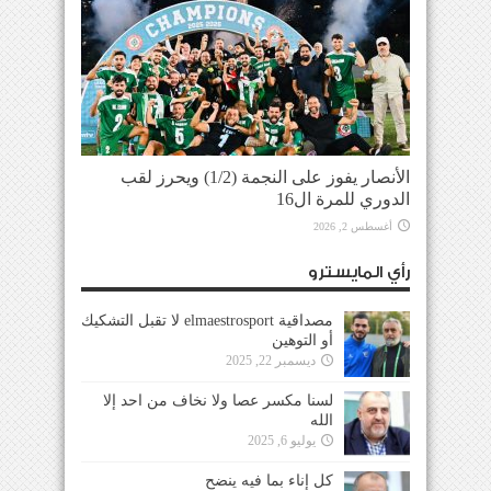
الأنصار يفوز على النجمة (1/2) ويحرز لقب
الدوري للمرة ال16
أغسطس 2, 2026
رأي المايسترو
مصداقية elmaestrosport لا تقبل التشكيك
أو التوهين
ديسمبر 22, 2025
لسنا مكسر عصا ولا نخاف من احد إلا
الله
يوليو 6, 2025
كل إناء بما فيه ينضح