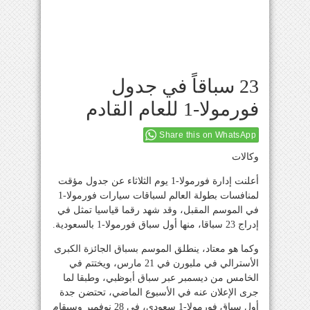
23 سباقاً في جدول
فورمولا-1 للعام القادم
Share this on WhatsApp
وكالات
أعلنت إدارة فورمولا-1 يوم الثلاثاء عن جدول مؤقت
لمنافسات بطولة العالم لسباقات سيارات فورمولا-1
في الموسم المقبل، وقد شهد رقما قياسيا تمثل في
إدراج 23 سباقا، منها أول سباق فورمولا-1 بالسعودية.
وكما هو معتاد، ينطلق الموسم بسباق الجائزة الكبرى
الأسترالي في ملبورن في 21 مارس، ويختتم في
الخامس من ديسمبر عبر سباق أبوظبي، وطبقا لما
جرى الإعلان عنه في الأسبوع الماضي، تحتضن جدة
أول سباق فورمولا-1 سعودي، في 28 نوفمبر وسيقام