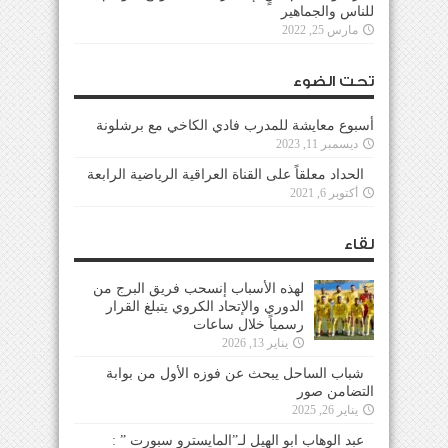
للناس والجماهير
مارس 25, 2022
تحت الضوء
أسبوع معايشة للمدرب فادي الكاخي مع برشلونة
ديسمبر 11, 2023
الحداد معلقاً على القناة العراقية الرياضية الرابعة
أكتوبر 6, 2021
لقاء
لهذه الأسباب إنسحب فريق البرج من
الدوري والإتحاد الكروي يتبلغ القرار
رسمياً خلال ساعات
يناير 13, 2026
شباب الساحل يبحث عن فوزه الأول من بوابة
التضامن صور
يناير 26, 2025
عبد الوهاب ابو الهيل لـ”المايسترو سبورت ” :