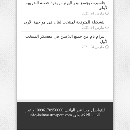
جاسبرت يجتمع ببدر اليوم ثم يقود حصته التدريبية
الأولى
مارس 24, 2021
التشكيلة المتوقعة لمنتخب لبنان في مواجهة الأردن
مارس 24, 2021
التزام تام من جميع اللاعبين في معسكر المنتخب
الأول
مارس 24, 2021
للتواصل معنا عبر الهاتف 0096170950660 او عبر
البريد الالكتروني
info@elmaestrosport.com