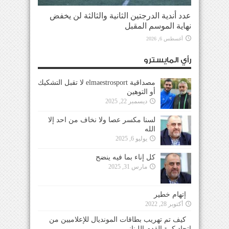
عدد أندية الدرجتين الثانية والثالثة لن يخفض
نهاية الموسم المقبل
أغسطس 6, 2026
رأي المايسترو
مصداقية elmaestrosport لا تقبل التشكيك
أو التوهين
ديسمبر 22, 2025
لسنا مكسر عصا ولا نخاف من احد إلا
الله
يوليو 6, 2025
كل إناء بما فيه ينضح
مارس 31, 2025
إتهام خطير
أكتوبر 28, 2022
كيف تم تهريب بطاقات المونديال للإعلاميين من
إتحاد كرة القدم اللبناني