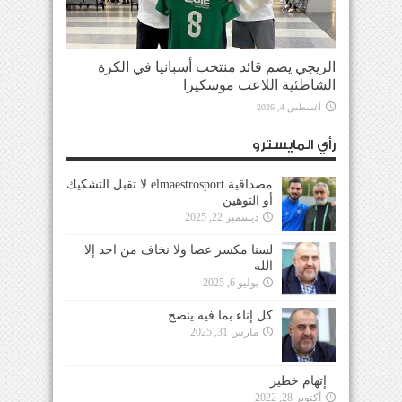
الريجي يضم قائد منتخب أسبانيا في الكرة
الشاطئية اللاعب موسكيرا
أغسطس 4, 2026
رأي المايسترو
مصداقية elmaestrosport لا تقبل التشكيك
أو التوهين
ديسمبر 22, 2025
لسنا مكسر عصا ولا نخاف من احد إلا
الله
يوليو 6, 2025
كل إناء بما فيه ينضح
مارس 31, 2025
إتهام خطير
أكتوبر 28, 2022