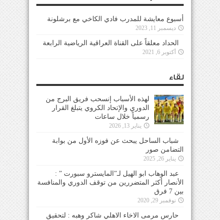
أسبوع معايشة للمدرب فادي الكاخي مع برشلونة
ديسمبر 11, 2023
الحداد معلقاً على القناة العراقية الرياضية الرابعة
أكتوبر 6, 2021
لقاء
لهذه الأسباب إنسحب فريق البرج من
الدوري والإتحاد الكروي يتبلغ القرار
رسمياً خلال ساعات
يناير 13, 2026
شباب الساحل يبحث عن فوزه الأول من بوابة
التضامن صور
يناير 26, 2025
عبد الوهاب ابو الهيل لـ”المايسترو سبورت ” :
الأنصار أكثر المتضررين من توقف الدوري والمنافسة
بين 7 فرق
نوفمبر 29, 2020
حارس مرمى الاخاء الاهلي شاكر وهبه : لتحقيق