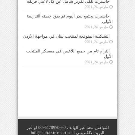
جاسبرت تلقى تقرير شامل عن كل لاعبي فريقه
مارس 24, 2021
جاسبرت يجتمع ببدر اليوم ثم يقود حصته التدريبية
الأولى
مارس 24, 2021
التشكيلة المتوقعة لمنتخب لبنان في مواجهة الأردن
مارس 24, 2021
التزام تام من جميع اللاعبين في معسكر المنتخب
الأول
مارس 24, 2021
للتواصل معنا عبر الهاتف 0096170950660 او عبر
البريد الالكتروني
info@elmaestrosport.com