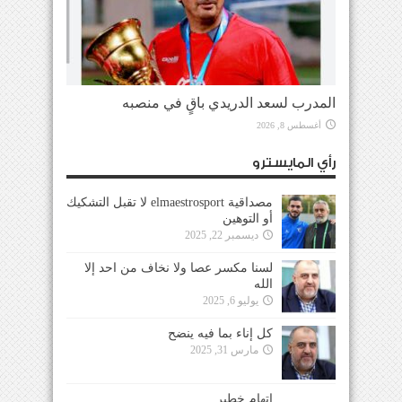
المدرب لسعد الدريدي باقٍ في منصبه
أغسطس 8, 2026
رأي المايسترو
مصداقية elmaestrosport لا تقبل التشكيك
أو التوهين
ديسمبر 22, 2025
لسنا مكسر عصا ولا نخاف من احد إلا
الله
يوليو 6, 2025
كل إناء بما فيه ينضح
مارس 31, 2025
إتهام خطير