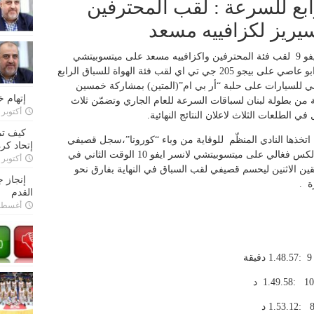
الرابع للسرعة : لقب المحترفين
يريز لكزافييه مسعد
أحرز بول قصيفي على ميتسوبيتشي لانسر ايفو 9 لقب فئة المحترفين واكزافييه مسعد على ميتسوبيتشي
لانسر ايفو 7 لقب فئة السوبر سيريز وشادي ابو عاصي على بيجو 205 جي تي اي لقب فئة الهواة للسباق الرابع
اني للسيارات على حلبة “أر بي ام”(المتين) بمشاركة خمسين
إتهام 
ة من بطولة لبنان لسباقات السرعة للعام الجاري وتضمّن ثلاث
أكتوبر 28, 2022
لطلعات الثلاث لاعلان النتائج النهائية.
كيف تم
خذها النادي المنظّم للوقاية من وباء “كورونا”،سجل قصيفي
إتحاد كرة
افضل وقت في الطلعات الثلاث بينما سجّل ألكس فغالي على ميتسوبيتشي لانسر ايفو 10 الوقت الثاني في
أكتوبر 27, 2022
ين الاثنين ليحسم قصيفي لقب السباق في النهاية بفارق نحو
إنجاز 
ة .
القدم
أغسطس 26,