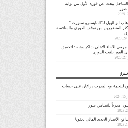
لساحل يبحث عن فوزه الأول من بوابة
 صور
هاب ابو الهيل لـ”المايسترو سبورت ” :
أكثر المتضررين من توقف الدوري والمنافسة
20
رمى الاخاء الاهلي شاكر وهبه : لتحقيق
دي الفوز بلقب الدوري
20
سرار
نٍ للنجمة مع المدرب دراغان على حساب
202
ون مدرباً للتضامن صور
فع الأنصار الجديد المالي يعقوبا