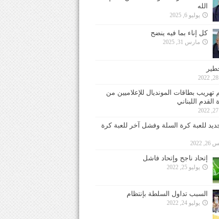
الله
يوليو 6, 2025
كل إناء بما فيه ينضح
مارس 31, 2025
خطير
 تهريب بطاقات المونديال للإعلاميين من
 القدم اللبناني
جديد للعبة كرة السلة وفشل آخر للعبة كرة
 2022
إتحاد ناجح وإتحاد فاشل
يوليو 25, 2022
السبب تداول السلطة بإنتظام
يوليو 24, 2022