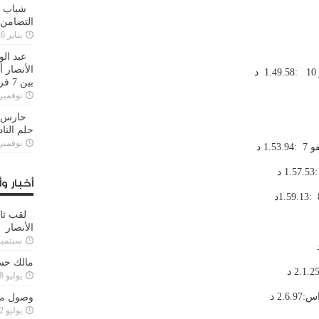
شباب ا
التضامن
يناير 26, 2025
عبد الو
الأنصار 
بين 7 فرق
نوفمبر 29, 20
حارس م
حلم النا
نوفمبر 27, 20
أخبار وأ
لقب ثا
الأنصار
سبتمبر 15, 4
مالك حس
يوليو 28, 2023
وصول مدا
يوليو 12, 2023