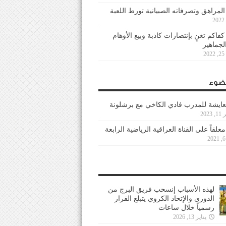
 المراهق وتصرفاته الصبيانية تورط اللعبة
كفاكم تغنٍ بإنتصارات كاذبة وبيع الأوهام
لجماهير
2
ضوء
عايشة للمدرب فادي الكاخي مع برشلونة
202
معلقاً على القناة العراقية الرياضية الرابعة
لهذه الأسباب إنسحب فريق البرج من
الدوري والإتحاد الكروي يتبلغ القرار
رسمياً خلال ساعات
يناير 13, 2026