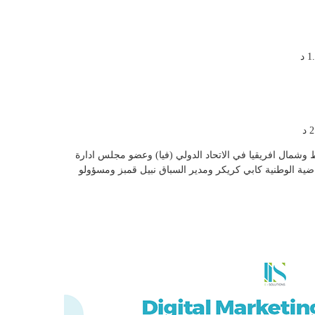
وشمال افريقيا في الاتحاد الدولي (فيا) وعضو مجلس ادارة
ياضية الوطنية كابي كريكر ومدير السباق نبيل قمبز ومسؤولو