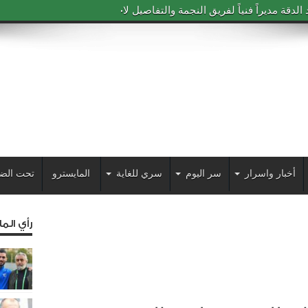
دقة مديراً فنياً لفريق النجمة والتفاصيل لاحقاً
أخبار واسرار
سر اليوم
سري للغاية
المايسترو
تحت الض
رأي الم