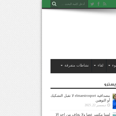
وء
لقاء
نشاطات متفرقة
ايسترو
مصداقية elmaestrosport لا تقبل التشكيك
أو التوهين
ديسمبر 22, 2025
لسنا مكسر عصا ولا نخاف من احد إلا