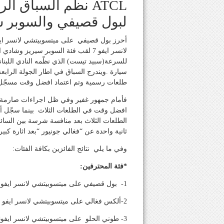
ATCL نظّم السباق 
لبول قصيفي والسوبر س
للسرعة(سبيد تيست) الذي نظّمه النادي اللبن
سيارة .ويندرج السباق في اطار الجولة الرابع
طلعات رسمية وتم اعتماد افضل وقت مسجّل في ا
فأمام جمهور غفير وفي ظل اجراءات صارمة ات
الطلعات الثلاث بعد منافسة شرسة بين السائق
ثانية واحدة عن “فغالي جونيور “بعد اثارة كبير
وفي ما يلي نتائج الفائزين بكافة الفئات:
*فئة المحترفين:
1- بول قصيفي على ميتسوبيتشي لانسر ايفو 9 :1.48.57 دقيقة
2-ألكس فغالي على ميتسوبيتشي لانسر ايفو 10 :1.49.58 د
3- طوني الحلو على ميتسوبيتشي لانسر ايفو8 :1.53.12 د