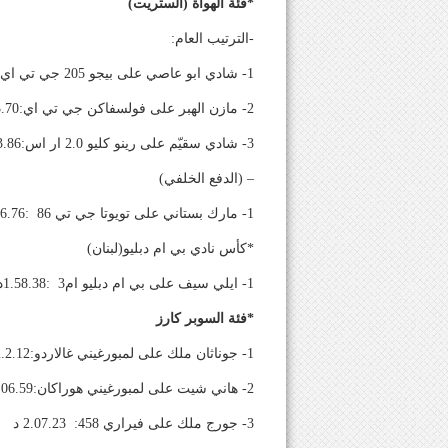
*فئة الهواة (الستريت)
-الترتيب العام:
1- شادي ابو عاصي على بيجو 205 جي تي اي:2.1.87 د
2- مازن الهبر على فولسفاكن جي تي اي:2.3.70د
3- شادي سقيّم على رينو كليو 2.0 ار اس:2.03.86 د
– (الدفع الخلفي)
1- مارك بستاني على تويوتا جي تي 86 :2.16.76 د
*كأس نادي بي ام دبليو(لبنان)
1- ايلي سيف على بي ام دبليو ام3 :1.58.38د
*فئة السوبر كارز
1- جوناثان ملك على لمبورغيني غالاردو:2.2.12د
2- هاني شيت على لمبورغيني هوراكان:2.06.59 د
3- جورج ملك على فيراري 458: 2.07.23 د