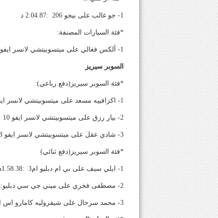
1- جو غالب على بيجو 206 :2.04.87 د
*فئة السيارات المصنفة:
1- ألكس فغالي على ميتسوبيتشي لانسر ايفو 10 :1.49.58 د
السوبر سيريز
*فئة السوبر سيريز(دفع رباعي):
1- اكزافييه مسعد على ميتسوبيتشي لانسر ايفو 7 :1.53.94 د
2- بيار رزق على ميتسوبيتشي لانسر ايفو 10 :1.57.53 د
3- شادي عقل على ميتسوبيتشي لانسر ايفو 8 :1.59.13د
*فئة السوبر سيريز(دفع ثنائي)
1- ايلي سيف على بي ام دبليو ام3 :1.58.38د
2- مصطفى فخري على ميني جي سي دبليو:2.1.25 د
3- محمد سرحال على شيفروليه كامارو اس اس:2.6.97 د