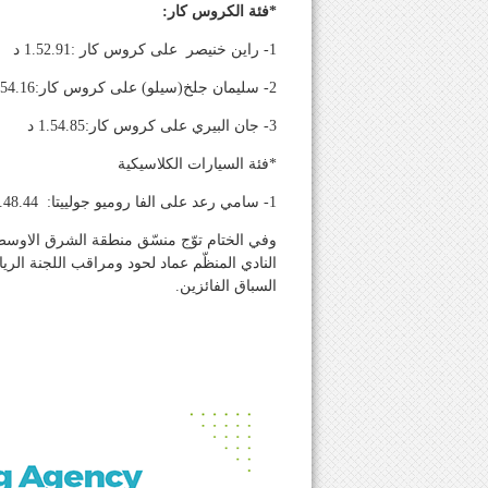
*فئة الكروس كار:
1- راين خنيصر على كروس كار :1.52.91 د
2- سليمان جلخ(سيلو) على كروس كار:1.54.16 د
3- جان البيري على كروس كار:1.54.85 د
*فئة السيارات الكلاسيكية
1- سامي رعد على الفا روميو جولييتا: 2.48.44 د
وفي الختام توّج منسّق منطقة الشرق الاوسط 
النادي المنظّم عماد لحود ومراقب اللجنة الر
السباق الفائزين.