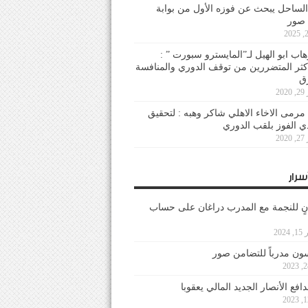
لساحل يبحث عن فوزه الأول من بوابة
 صور
هاب ابو الهيل لـ”المايسترو سبورت ” :
أكثر المتضررين من توقف الدوري والمنافسة
20
رمى الاخاء الاهلي شاكر وهبه : لتحقيق
دي الفوز بلقب الدوري
20
سرار
نٍ للنجمة مع المدرب دراغان على حساب
202
ون مدرباً للتضامن صور
فع الأنصار الجديد المالي يعقوبا