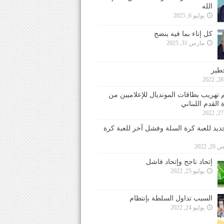
الله
يوليو 6, 2025
كل إناء بما فيه ينضح
مارس 31, 2025
خطير
 تهريب بطاقات المونديال للإعلاميين من
 القدم اللبناني
جديد للعبة كرة السلة وفشل آخر للعبة كرة
 2022
إتحاد ناجح وإتحاد فاشل
يوليو 25, 2022
السبب تداول السلطة بإنتظام
يوليو 24, 2022