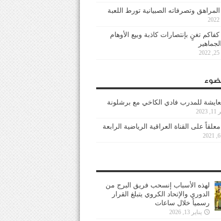
 المراهق وتصرفاته الصبيانية تورط اللعبة
كفاكم تغنٍ بإنتصارات كاذبة وبيع الأوهام
لجماهير
2
ضوء
عايشة للمدرب فادي الكاخي مع برشلونة
202
معلقاً على القناة العراقية الرياضية الرابعة
لهذه الأسباب إنسحب فريق البرج من
الدوري والإتحاد الكروي يتبلغ القرار
رسمياً خلال ساعات
يناير 13, 2026