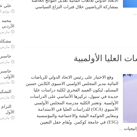
الاتحاد الدولي للألعاب المائية تعديل اللوائح الخاصة
علي علا
بمشاركة الرياضيين خلال فترات النزاع السياسي
يوليو 8, 2023
..
محمد ق
الأردني
مارس 24, 021
مشكلة 
مارس 24, 021
 العليا الأولمبية
جاسبرت
مارس 24, 021
جاسبرت 
الأولى
وقع الاختيار على رئيس الاتحاد الدولي للرياضات
مارس 24, 021
المائية مدير المجلس الاولمبي الاسيوى الكابتن حسين
المسلم، ليكون العميد الفخري لكلية دراسات عليا
التشكي
جديدة في سيول، تركيزها الأساسي على الدراسات
مارس 24, 021
الأولمبية. وتعتبر الكلية مدرسة المجلس الأولمبي
التزام
الآسيوي (OCA) للدراسات العليا في الاستدامة
الأول
ومعايير الحوكمة البيئية والاجتماعية والمؤسسية
مارس 24, 021
(ESG) في جامعة كوكمن. ويُقام حفل التعيين
يجيات ...