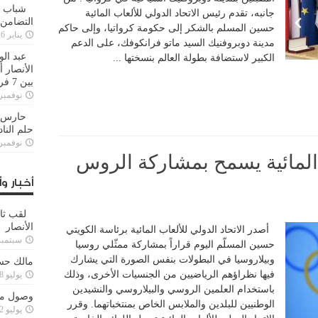
شباب ا
جانبه، تقدم رئيس الاتحاد الدولي للألعاب المائية
التضامن
حسين المسلم بالشكر إلى حكومة كرواتيا، وإلى حاكم
يناير 26, 2025
مدينة دوبروفنيك السيد ماتو فرانكوفك، على الدعم
عبد الو
الكبير لاستضافة بطولة العالم بنسختها ...
الأنصار 
بين 7 فرق
نوفمبر 29, 20
حارس م
حلم النا
نوفمبر 27, 20
ب المائية يسمح بمشاركة الروس
أخبار وأ
لقب ثا
الأنصار
أصدر الاتحاد الدولي للألعاب المائية برئاسة الكويتي
سبتمبر 15, 4
حسين المسلّم اليوم قراراً بمشاركة ممثّلي روسيا
وبيلاروسيا في البطولات بنفس الصورة التي يشارك
مالك حس
فيها نظراؤهم الرياضيين من الجنسيات الأخرى، وذلك
يوليو 28, 2023
باستخدام العلمين الروسي والبيلاروسي والنشيدين
وصول مدا
الوطنيين للبلدين والملابس الخاص بمنتخباتهما. وقرر
يوليو 12, 2023