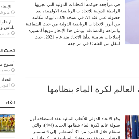
في مراجعة حوكمة الاتحادات الدولية التي تجريها
الإتحاد
الرابطة الدولية للاتحادات الرياضية الاولمبية، بعد
مايو 6, 2022
حصوله على فئة A1 في نسخة 2026، ليؤكد مكانته
ارحلوا 
بين أبرز الاتحادات الرياضية الدولية من حيث الشفافية
للناس وا
والنزاهة والمساءلة. ويمثل هذا الإنجاز تتويجاً لمسيرة
مارس 25, 022
إصلاحات شاملة بدأها الاتحاد منذ عام 2021، حيث
انتقل من الفئة C في مراجعة ...
تحت ال
أسبوع م
ديسمبر 11, 3
الحداد 
أكتوبر 6, 2021
لعالم لكرة الماء بنظامها
لقاء
وقع الاتحاد الدولي للألعاب المائية عقد استضافة أول
بطولة عالم لكرة الماء بنظامها الجديد (4×4)، والتي
ستقام خلال الفترة من 31 أغسطس إلى 6 سبتمبر
المقبلين بمدينة دوبروفنيك السياحية في كرواتيا . من