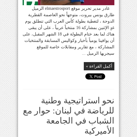
غادر مدير تحرير موقع elmaestrosport الزميل
طارق يونس بيروت، متوجهاً نحو العاصمة القطرية
الدوحة ، لتغطية بطولة كأس العرب التي تنطلق يوم
غدٍ الإثنين بمشاركة 16 منتخباً عربياً ، على أن يبقى
هناك لما بعد ختام البطولة في 18 الشهر المقبل، على
أن يوافينا يومياً بأخبار وكواليس المسابقة والمنتخبات
المشاركة ، مع تقارير ومقابلات خاصة للموقع
سيجريها الزميل ...
أكمل القراءة »
نحو استراتيجية وطنية
للرياضة في لبنان: حوار مع
الشباب في الجامعة
الأميركية