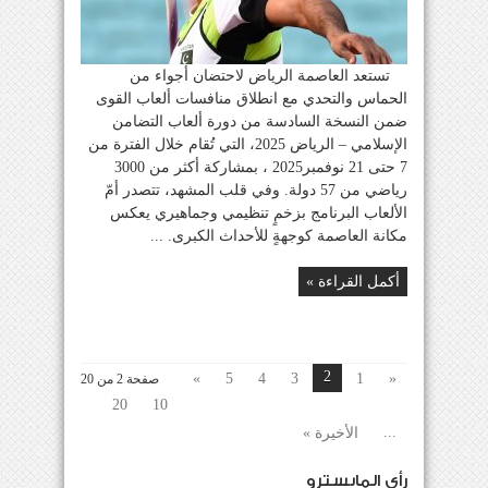
تستعد العاصمة الرياض لاحتضان أجواء من
الحماس والتحدي مع انطلاق منافسات ألعاب القوى
ضمن النسخة السادسة من دورة ألعاب التضامن
الإسلامي – الرياض 2025، التي تُقام خلال الفترة من
7 حتى 21 نوفمبر2025 ، بمشاركة أكثر من 3000
رياضي من 57 دولة. وفي قلب المشهد، تتصدر أمّ
الألعاب البرنامج بزخمٍ تنظيمي وجماهيري يعكس
مكانة العاصمة كوجهةٍ للأحداث الكبرى. ...
أكمل القراءة »
2
»
5
4
3
1
«
صفحة 2 من 20
20
10
...
الأخيرة »
رأي المايسترو