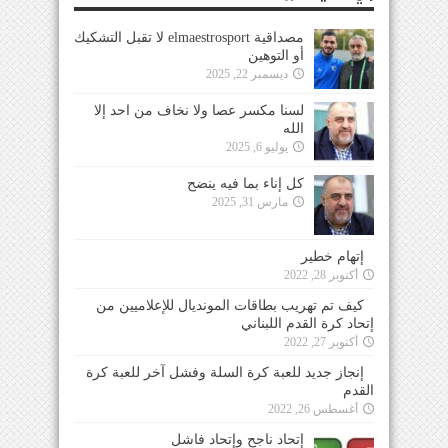
مصداقية elmaestrosport لا تقبل التشكيك
أو التوهين
ديسمبر 22, 2025
لسنا مكسر عصا ولا نخاف من احد إلا
الله
يوليو 6, 2025
كل إناء بما فيه ينضح
مارس 31, 2025
إتهام خطير
أكتوبر 28, 2022
كيف تم تهريب بطاقات المونديال للإعلاميين من
إتحاد كرة القدم اللبناني
أكتوبر 27, 2022
إنجاز جديد للعبة كرة السلة وفشل آخر للعبة كرة
القدم
أغسطس 26, 2022
إتحاد ناجح وإتحاد فاشل