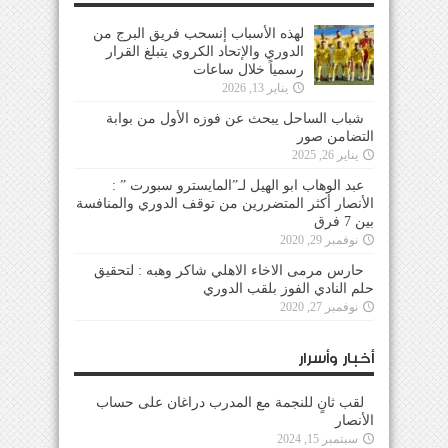
لهذه الأسباب إنسحب فريق البرج من
الدوري والإتحاد الكروي يتبلغ القرار
رسمياً خلال ساعات
يناير 13, 2026
شباب الساحل يبحث عن فوزه الأول من بوابة
التضامن صور
يناير 26, 2025
عبد الوهاب ابو الهيل لـ”المايسترو سبورت ” :
الأنصار أكثر المتضررين من توقف الدوري والمنافسة
بين 7 فرق
نوفمبر 29, 2020
حارس مرمى الاخاء الاهلي شاكر وهبه : لتحقيق
حلم النادي الفوز بلقب الدوري
نوفمبر 27, 2020
أخبار وأسرار
لقب ثانٍ للنجمة مع المدرب دراغان على حساب
الأنصار
سبتمبر 15, 2024