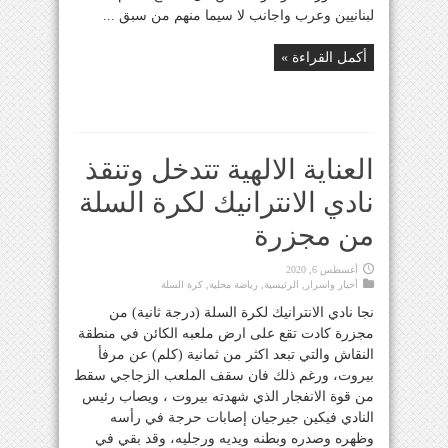
لبنانيين وعرب واجانب لا سيما منهم من سبق ...
أكمل القراءة »
العناية الالهية تتدخل وتنقذ
نادي الانترانيك لكرة السلة
من مجزرة
أغسطس 6, 2020
أخبار واسرار
,
الرئيسية
,
رياضة محلية
,
كرة السلة
نجا نادي الانترانيك لكرة السلة (درجة ثانية) من
مجزرة كادت تقع على ارض ملعبه الكائن في منطقة
النقاش والتي تبعد اكثر من ثمانية (كلم) عن مرفأ
بيروت، ورغم ذلك فان سقف الملعب الزجاجي سقط
من قوة الانفجار الذي شهدته بيروت ، ويصاب رئيس
النادي فيكين جيرجيان إصابات حرجة في رأسه
وظهره وصدره وبطنه ويديه ورجليه، وقد بقي في