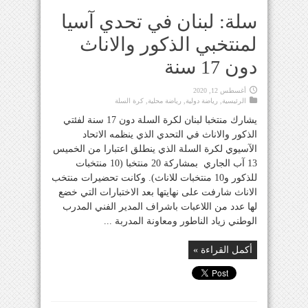
سلة: لبنان في تحدي آسيا
لمنتخبي الذكور والاناث
دون 17 سنة
أغسطس 12, 2020
الرئيسية
,
رياضة دولية
,
رياضة محلية
,
كرة السلة
يشارك منتخبا لبنان لكرة السلة دون 17 سنة لفئتي
الذكور والاناث في التحدي الذي ينظمه الاتحاد
الآسيوي لكرة السلة الذي ينطلق اعتبارا من الخميس
13 آب الجاري بمشاركة 20 منتخبا (10 منتخبات
للذكور و10 منتخبات للاناث). وكانت تحضيرات منتخب
الاناث شارفت على نهايتها بعد الاختبارات التي خضع
لها عدد من اللاعبات باشراف المدير الفني المدرب
الوطني زياد الناطور ومعاونة المدربة ...
أكمل القراءة »