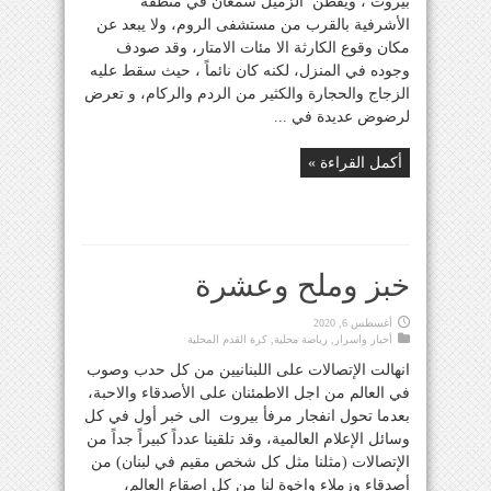
بيروت ، ويقطن الزميل سمعان في منطقة
الأشرفية بالقرب من مستشفى الروم، ولا يبعد عن
مكان وقوع الكارثة الا مئات الامتار، وقد صودف
وجوده في المنزل، لكنه كان نائماً ، حيث سقط عليه
الزجاج والحجارة والكثير من الردم والركام، و تعرض
لرضوض عديدة في ...
أكمل القراءة »
خبز وملح وعشرة
أغسطس 6, 2020
أخبار واسرار
,
رياضة محلية
,
كرة القدم المحلية
انهالت الإتصالات على اللبنانيين من كل حدب وصوب
في العالم من اجل الاطمئنان على الأصدقاء والاحبة،
بعدما تحول انفجار مرفأ بيروت الى خبر أول في كل
وسائل الإعلام العالمية، وقد تلقينا عدداً كبيراً جداً من
الإتصالات (مثلنا مثل كل شخص مقيم في لبنان) من
أصدقاء وزملاء واخوة لنا من كل اصقاع العالم،