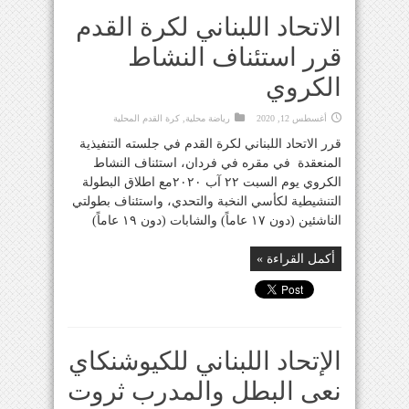
الاتحاد اللبناني لكرة القدم
قرر استئناف النشاط
الكروي
أغسطس 12, 2020
رياضة محلية
,
كرة القدم المحلية
قرر الاتحاد اللبناني لكرة القدم في جلسته التنفيذية
المنعقدة في مقره في فردان، استئناف النشاط
الكروي يوم السبت ٢٢ آب ٢٠٢٠مع اطلاق البطولة
التنشيطية لكأسي النخبة والتحدي، واستئناف بطولتي
الناشئين (دون ١٧ عاماً) والشابات (دون ١٩ عاماً)
أكمل القراءة »
الإتحاد اللبناني للكيوشنكاي
نعى البطل والمدرب ثروت