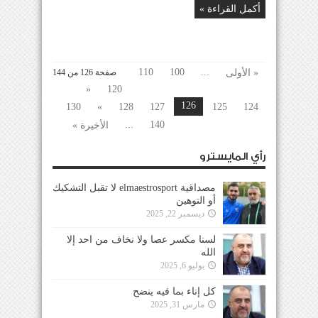
أكمل القراءة »
110
100
...
« الأولى
صفحة 126 من 144
«
120
126
130
»
128
127
125
124
...
140
الأخيرة »
رأي المايسترو
مصداقية elmaestrosport لا تقبل التشكيك
أو التوهين
ديسمبر 22, 2025
لسنا مكسر عصا ولا نخاف من احد إلا
الله
يوليو 6, 2025
كل إناء بما فيه ينضح
مارس 31, 2025