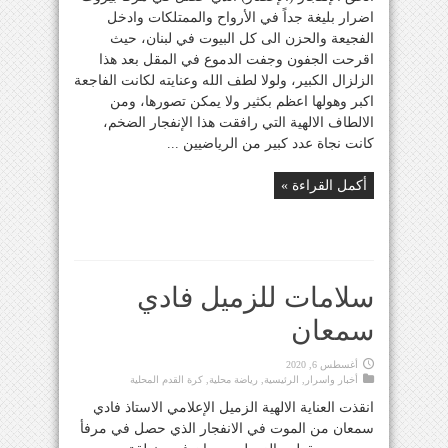
اضرار بليغة جداً في الأرواح والممتلكات وادخل
الفجيعة والحزن الى كل البيوت في لبنان، حيث
اقرحت الجفون وجفت الدموع في المقل بعد هذا
الزلزال الكبير، ولولا لطف الله وعنايته لكانت الفاجعة
اكبر وهولها اعظم بكثير ولا يمكن تصورها، ومن
الالطاف الالهية التي رافقت هذا الإنفجار الضخم،
كانت نجاة عدد كبير من الرياضيين ...
أكمل القراءة »
سلامات للزميل فادي
سمعان
أغسطس 6, 2020
أخبار واسرار
,
الرئيسية
,
رياضة محلية
,
كرة القدم المحلية
انقذت العناية الالهية الزميل الإعلامي الاستاذ فادي
سمعان من الموت في الانفجار الذي حصل في مرفأ