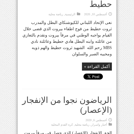
حطيط
أغسطس 10, 2020
الرئيسية
,
رياضة محلية
نعى الإتحاد اللبناني للكيوشنكاي البطل والمدرب
ثروت حطيط من فوج اطفاء بيروت الذي قضى خلال
القيام بواجبه الوطني في مرفأ بيروت ونقدم بالتعازي
من عائلته وابنه البطل هادي حطيط وعائلتة نادي
MBS رحم الله الشهيد ثروت حطيط والهم ذويه
ومحبيه الصبر والسلوان
أكمل القراءة »
الرياضون نجوا من الإنفجار
(الإعصار)
أغسطس 6, 2020
أخبار واسرار
,
رياضة محلية
,
كرة القدم المحلية
الحق الإنفجار (الإعصار) الذي حصل في مرفأ بيروت