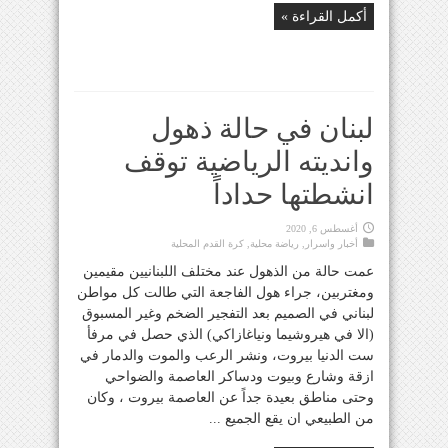
أكمل القراءة »
لبنان في حالة ذهول
وانديته الرياضية توقف
انشطتها حداداً
أغسطس 6, 2020
أخبار واسرار
,
رياضة محلية
,
كرة القدم المحلية
عمت حالة من الذهول عند مختلف اللبنانيين مقيمين
ومغتربين، جراء هول الفاجعة التي طالت كل مواطن
لبناني في الصميم بعد التفجير الضخم وغير المسبوق
(الا في هيروشيما ونياغازاكي) الذي حصل في مرفأ
ست الدنيا بيروت، ونشر الرعب والموت والدمار في
ازقة وشارع وبيوت ودساكر العاصمة والضواحي
وحتى مناطق بعيدة جداً عن العاصمة بيروت ، وكان
من الطبيعي ان يقع الجميع ...