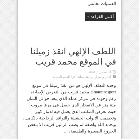
العمليات لخمس ...
أكمل القراءة »
اللطف الإلهي انقذ زميلنا
في الموقع محمد قريب
أغسطس 6, 2020
أخبار واسرار
,
رياضة محلية
,
كرة القدم المحلية
وحده اللطف الإلهي هو من انقذ زميلنا في موقع
elmaestrosport محمد قريب من التعرض للإصابة،
رغم وجوده في مركز عمله الذي يبعد حوالي الثمان
مئة متر عن الانفجار الذي حصل في مرفأ بيروت ،
حيث تعرض المكتب الذي يعمل فيه لدمار كبير
وتحطمت الابواب الخشبية والنوافذ الزجاجية بالكامل،
وبحمد الله ولطفه لم يصب الزميل قريب الا ببعض
الجروح الصغيرة والطفيفة، ...