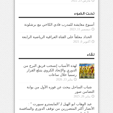
مارس 25, 2022
تحت الضوء
أسبوع معايشة للمدرب فادي الكاخي مع برشلونة
ديسمبر 11, 2023
الحداد معلقاً على القناة العراقية الرياضية الرابعة
أكتوبر 6, 2021
لقاء
لهذه الأسباب إنسحب فريق البرج من
الدوري والإتحاد الكروي يتبلغ القرار
رسمياً خلال ساعات
يناير 13, 2026
شباب الساحل يبحث عن فوزه الأول من بوابة
التضامن صور
يناير 26, 2025
عبد الوهاب ابو الهيل لـ”المايسترو سبورت ” :
الأنصار أكثر المتضررين من توقف الدوري والمنافسة