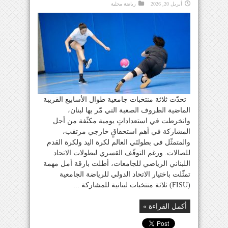
أبريل 20, 2026
رياضة محلية
تحدّت ثلاثة منتخبات جامعية طوال الأسابيع القريبة
الماضية الظروف الصعبة التي مّر بها لبنان،
وانخرطت في استعداداتٍ يومية مكثّفة من أجل
المشاركة في أهم استحقاقٍ خارجي مرتقب،
والمتمثّل في بطولتَي العالم لكرة اليد ولكرة القدم
للصالات. ورغم التوقّف القسري لبطولات الاتحاد
اللبناني الرياضي للجامعات، أطلت بارقة أمل مهمة
تمثّلت باختيار الاتحاد الدولي للرياضة الجامعية
(FISU) ثلاثة منتخبات لبنانية للمشاركة ...
أكمل القراءة »