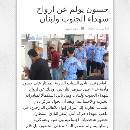
حسون يولم عن ارواح
شهداء الجنوب ولبنان
مايو 10, 2026
رياضة محلية
اقام رئيس نادي الشباب الغازية المختار علي حسون
مأدبة غداء على شرف النازحين، وذلك عن ارواح
شهداء الجنوب ولبنان، وهي تأتي استكمالا لمبادراته
الخيرية والاجتماعية، وبعد أن تحول مركز نادي
الشباب الغازية إلى مركز إيواء للأهالي النازحين، في
ملعب شهداء حركة أمل (مقر النادي المنظم)،
بحضور شخصيات اجتماعية ورياضية وعسكرية
وتنظيمية، ولم تقتصر المأدبة على الحضور، بل قام