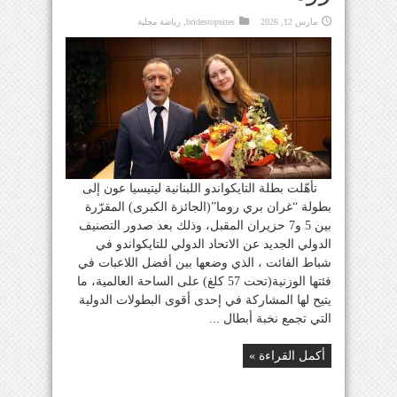
مارس 12, 2026
bridestopsites
,
رياضة محلية
تأهّلت بطلة التايكواندو اللبنانية ليتيسيا عون إلى
بطولة “غران بري روما”(الجائزة الكبرى) المقرّرة
بين 5 و7 حزيران المقبل، وذلك بعد صدور التصنيف
الدولي الجديد عن الاتحاد الدولي للتايكواندو في
شباط الفائت ، الذي وضعها بين أفضل اللاعبات في
فئتها الوزنية(تحت 57 كلغ) على الساحة العالمية، ما
يتيح لها المشاركة في إحدى أقوى البطولات الدولية
التي تجمع نخبة أبطال ...
أكمل القراءة »