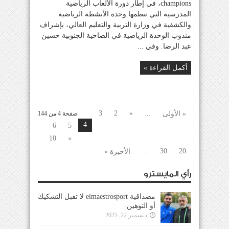
champions، في إطار دورة الألعاب الرياضية
المدرسية التي تنظمها وحدة الأنشطة الرياضية
والكشفية في وزارة التربية والتعليم العالي، بإشراف
مندوب الوحدة الرياضية في الضاحية الجنوبية حسين
عبد الرضا. وفي ...
أكمل القراءة »
3
2
«
...
« الأولى
صفحة 4 من 144
4
6
5
10
»
...
30
20
الأخيرة »
رأي المايسترو
مصداقية elmaestrosport لا تقبل التشكيك
أو التوهين
ديسمبر 22, 2025