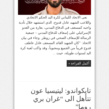
نعى الاتحاد اللبناني لكرة اليد الحكم الاتحادي
واللاعب الشهيد عادل قدوح، الذي استشهد خلال تأدية
واجبه كمسعف في الدفاع المدني، بغارة من العدو
الإسرائيلي على إسعاف للدفاع المدني – جمعية
الرسالة للإسعاف الصحي في زوطر. وجاء في بيان
الاتحاد: “كان الشهيد القائد المسعف عادل عاطف
قدوح قريباً من الجميع ومحبوباً، وقد واكب لعبة كرة
اليد لسنوات طويلة، حيث ...
أكمل القراءة »
تايكواندو: ليتيسيا عون
تتأهل الى “غران بري
روما”