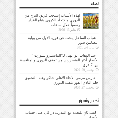
لقاء
لهذه الأسباب إنسحب فريق البرج من
الدوري والإتحاد الكروي يتبلغ القرار
رسمياً خلال ساعات
يناير 13, 2026
شباب الساحل يبحث عن فوزه الأول من بوابة
التضامن صور
يناير 26, 2025
عبد الوهاب ابو الهيل لـ”المايسترو سبورت ” :
الأنصار أكثر المتضررين من توقف الدوري والمنافسة
بين 7 فرق
نوفمبر 29, 2020
حارس مرمى الاخاء الاهلي شاكر وهبه : لتحقيق
حلم النادي الفوز بلقب الدوري
نوفمبر 27, 2020
أخبار وأسرار
لقب ثانٍ للنجمة مع المدرب دراغان على حساب
الأنصار