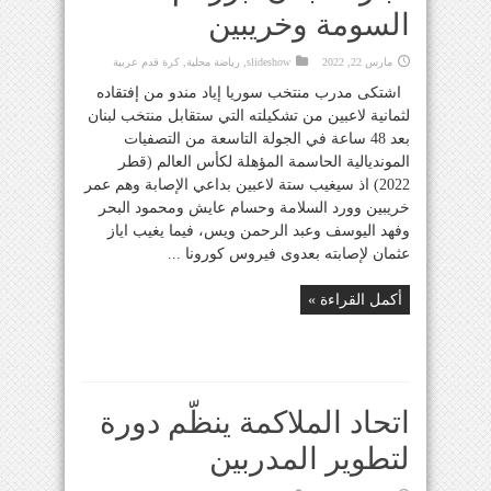
السومة وخريبين
مارس 22, 2022
slideshow
,
رياضة محلية
,
كرة قدم عربية
اشتكى مدرب منتخب سوريا إياد مندو من إفتقاده
لثمانية لاعبين من تشكيلته التي ستقابل منتخب لبنان
بعد 48 ساعة في الجولة التاسعة من التصفيات
المونديالية الحاسمة المؤهلة لكأس العالم (قطر
2022) اذ سيغيب ستة لاعبين بداعي الإصابة وهم عمر
خريبين وورد السلامة وحسام عايش ومحمود البحر
وفهد اليوسف وعبد الرحمن ويس، فيما يغيب اياز
عثمان لإصابته بعدوى فيروس كورونا ...
أكمل القراءة »
اتحاد الملاكمة ينظّم دورة
لتطوير المدربين