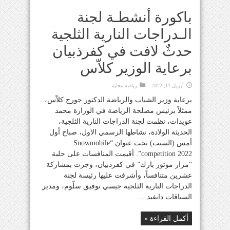
باكورة أنشطـة لجنة
الـدراجات النارية الثلجية
حدثٌ لافت في كفرذبيان
برعاية الوزير كلاّس
أبريل 11, 2022
رياضة محلية
برعاية وزير الشباب والرياضة الدكتور جورج كلاّس،
ممثلاً برئيس مصلحة الرياضة في الوزارة محمد
عويدات، نظمت لجنة الدراجات النارية الثلجية،
الحديثة الولادة، نشاطها الرسمي الاول، صباح أول
أمس (السبت) تحت عنوان “Snowmobile
competition 2022”. أقيمت المنافسات على حلبة
“مزار موتور بارك” في كفرذبيان، وجرت بمشاركة
عشرين متنافساً، وأشرفت عليها رئيسة لجنة
الدراجات النارية الثلجية جيسي توفيق سلّوم، ومدير
السباقات دايفيد ...
أكمل القراءة »