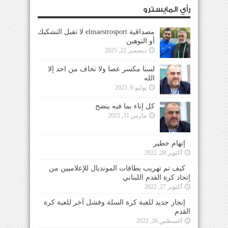
رأي المايسترو
مصداقية elmaestrosport لا تقبل التشكيك
أو التوهين
ديسمبر 22, 2025
لسنا مكسر عصا ولا نخاف من احد إلا
الله
يوليو 6, 2025
كل إناء بما فيه ينضح
مارس 31, 2025
إتهام خطير
أكتوبر 28, 2022
كيف تم تهريب بطاقات المونديال للإعلاميين من
إتحاد كرة القدم اللبناني
أكتوبر 27, 2022
إنجاز جديد للعبة كرة السلة وفشل آخر للعبة كرة
القدم
أغسطس 26, 2022