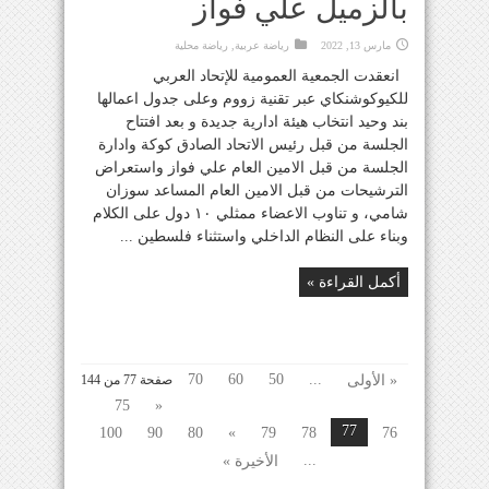
بالزميل علي فواز
مارس 13, 2022
رياضة عربية
,
رياضة محلية
انعقدت الجمعية العمومية للإتحاد العربي
للكيوكوشنكاي عبر تقنية زووم وعلى جدول اعمالها
بند وحيد انتخاب هيئة ادارية جديدة و بعد افتتاح
الجلسة من قبل رئيس الاتحاد الصادق كوكة وادارة
الجلسة من قبل الامين العام علي فواز واستعراض
الترشيحات من قبل الامين العام المساعد سوزان
شامي، و تناوب الاعضاء ممثلي ١٠ دول على الكلام
وبناء على النظام الداخلي واستثناء فلسطين ...
أكمل القراءة »
70
60
50
...
« الأولى
صفحة 77 من 144
75
«
77
100
90
80
»
79
78
76
...
الأخيرة »