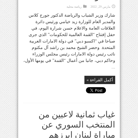
مارس 29, 2022
رياضة محلية
شارك وزير الشباب والرياضة الدكتور جورج كلاس
والمدير العام للوزارة زيد خيامي ورئيس دائرة
العلاقات العامة والاعلام حسن شرارة اليوم، في
حفل إفتتاح “القمة العالمية للحكومات” الذي جرى
صباحا في “اكسبو دبي” في دولة الامارات العربية
المتحدة. وحضر الشيخ محمد بن راشد آل مكتوم
نائب رئيس دولة الامارات رئيس مجلس الوزراء
وحاكم دبي، جانبا من أعمال “القمة” في يومها الأول،
...
أكمل القراءة »
غياب ثمانية لاعبين من
المنتخب السوري عن
مباراة لبنان ابرزهم