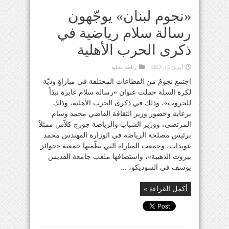
«نجوم لبنان» يوجّهون
رسالة سلام رياضية في
ذكرى الحرب الأهلية
أبريل 15, 2022
رياضة محلية
اجتمع نجومٌ من القطاعات المختلفة في مباراةٍ وديّة
لكرة السلة حملت عنوان «رسالة سلام عابرة نبذاً
للحروب»، وذلك في ذكرى الحرب الأهلية، وذلك
برعاية وحضور وزير الثقافة القاضي محمد وسام
المرتضى، ووزير الشباب والرياضة جورج كلاّس ممثلاً
برئيس مصلحة الرياضة في الوزارة المهندس محمد
عويدات، وجمعت المباراة التي نظّمتها جمعية «جوائز
بيروت الذهبية»، واستضافها ملعب جامعة القديس
يوسف في السوديكو، ...
أكمل القراءة »