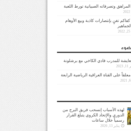
 المراهق وتصرفاته الصبيانية تورط اللعبة
كفاكم تغنٍ بإنتصارات كاذبة وبيع الأوهام
لجماهير
2
ضوء
عايشة للمدرب فادي الكاخي مع برشلونة
202
معلقاً على القناة العراقية الرياضية الرابعة
لهذه الأسباب إنسحب فريق البرج من
الدوري والإتحاد الكروي يتبلغ القرار
رسمياً خلال ساعات
يناير 13, 2026