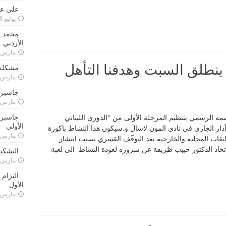
علي علا
يوليو 8, 2023
محمد ق
الأردني
مارس 24, 021
 ينطلق السبت وهدفنا التأهل
مشكلة 
مارس 24, 021
جاسبرت
مارس 24, 021
جاسبرت 
مه الرسمي بتنظيم المرحلة الأولى من “الدوري اللبناني
الأولى
تايكواندو” السبت والأحد الواقعين في 6 و7 آذار الجاري في نادي المون لاسال و.سيكون هذا النشاط باكورة
مارس 24, 021
بقات المحلية والخارجية بعد التوقّف القسري بسبب انتشار
لاتحاد الدكتور حبيب ظريفة عن سروره لعودة النشاط الى لعبة
التشكي
مارس 24, 021
التزام
الأول
مارس 24, 021