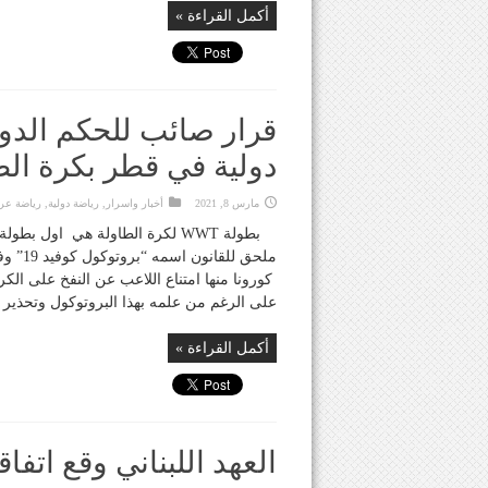
أكمل القراءة »
قرار صائب للحكم الدو
دولية في قطر بكرة الط
مارس 8, 2021
أخبار واسرار
,
رياضة دولية
,
رياضة عرب
بطولة WWT لكرة الطاولة هي اول 
ملحق ل
كورونا منها امتناع اللاعب عن النفخ على الك
على الرغم من علمه بهذا البروتوكول وتحذير ال
أكمل القراءة »
العهد اللبناني وقع اتفا