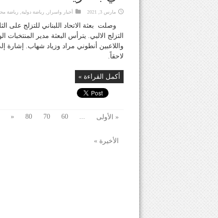
مارس 3, 2021
أخبار واسرار
,
رياضة دولية
,
رياضة محل
وصلت بعثة الاتحاد اللبناني للتزلج على الث
التزلج الالبي. يترأس البعثة مدير المنتخبات 
واللاعبين أنطوني مراد وزياد شهاب. إشارة إلى
لاحقاً.
أكمل القراءة »
«
80
70
60
...
« الأولى
الأخيرة »