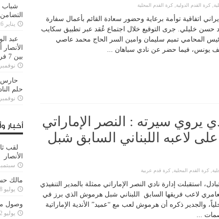
ية
,
كرة القدم الدولية
,
كرة القدم المحلية
شباب ا
التضامن
لإيراني اتفاقية توأمة برعاية وحضور سعادة القائم بأعمال سفارة
يناير 26, 2025
يد حسن خليلي. جرى التوقيع خلال اجتماع عُقد عبر تطبيق سكايب
عبد الو
ئيس المحامي تميم سليمان وامين السر الحاج محمد عاصي
الأنصار 
 يونس، فيما حضر عن نادي سباهان ...
بين 7 فرق
نوفمبر 29, 20
حارس م
حلم النا
نوفمبر 27, 20
ي يروي سيرته : النصر الإماراتي
أخبار وأ
 لاعبه اللبناني السابق شبل
لقب ثا
الأنصار
سبتمبر 15, 4
لية
,
كرة القدم المحلية
,
كرة قدم عربية
مالك حس
ل، استقبلت إدارة نادي النصر الإماراتي ممثلة بالمدير التنفيذي
يوليو 28, 2023
العامري لاعب فريقها السابق اللبناني شبل هرموش الذي برز في
وصول مدا
لياً، والجدير ذكره أن هرموش لعب مع “عميد” الأندية الإماراتية
يوليو 12, 2023