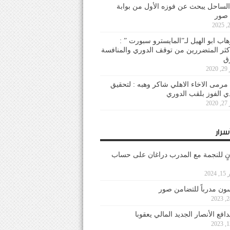
لساحل يبحث عن فوزه الأول من بوابة
 صور
هاب ابو الهيل لـ”المايسترو سبورت ” :
أكثر المتضررين من توقف الدوري والمنافسة
20
رمى الاخاء الاهلي شاكر وهبه : لتحقيق
دي الفوز بلقب الدوري
20
سرار
نٍ للنجمة مع المدرب دراغان على حساب
202
ون مدرباً للتضامن صور
فع الأنصار الجديد المالي يعقوبا