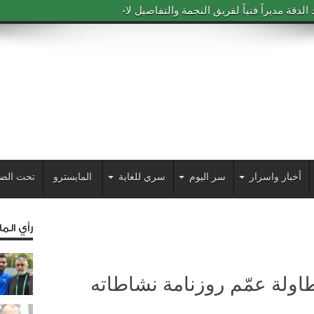
دقة مديراً فنياً لفريق النجمة والتفاصيل لاحقاً
أخبار واسرار
سر اليوم
سري للغاية
المايسترو
تحت الض
رأي الم
لطاولة عمّم روزنامة نشاطاته