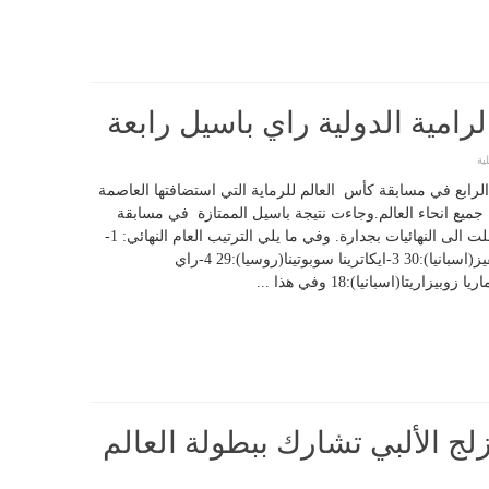
لرامية الدولية راي باسيل رابعة
ية
الرابع في مسابقة كأس العالم للرماية التي استضافتها العاصمة
ميع انحاء العالم.وجاءت نتيجة باسيل الممتازة في مسابقة
الرماية من الحفرة الأولمبية “تراب” بعدما تأهلت الى النهائيات بجدارة. وفي ما يلي الترتيب العام النهائي: 1-
داريا سيميانوفا(روسيا):31 طبق 2-فاطمة غالفيز(اسبانيا):30 3-ايكاترينا سوبوتينا(روسيا):29 4-راي
تزلج الألبي تشارك ببطولة العالم