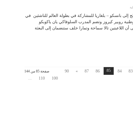
ية
لج إلى بانسكو – بلغاريا للمشاركة في بطولة العالم للناشئين في
الوطنية روبير كيروز وتضم المدرب السلوفاكي يان ياكوبكو
 أن اللاعبتين تالا سماحة وتمارا خلف ستنضمان إلى البعثة
85
90
»
87
86
84
83
صفحة 85 من 144
...
110
100