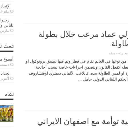
الإتحاد
مايو 6, 2022
ارحلوا 
للناس وا
مارس 25, 022
لي عماد مرعب خلال بطولة
اولة
تحت ال
ية
,
رياضة محلية
أسبوع م
بطولة من نوعها في العالم تقام في قطر وتم فيها تطبيق بروتوكول او
ديسمبر 11, 3
لقانون اسمه “بروتوكول كوفيد 19” وفعله كفعل القانون ويتضمن اجراءات خاصة بسبب آجائحة
رة او لمس الطاولة بيده. فاللاعب الألماني ديمتري اوفتشاروف
الحداد 
أكتوبر 6, 2021
حكم اللبناني الدولي حامل ...
لقاء
قية توأمة مع اصفهان الايراني