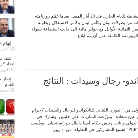
يُطلق الاتحاد اللبناني لكرة الطاولة باكورة نشاطه للعام الجاري في 20 أيار المقبل بعدما عمّم روزنامته
 كافة نشاطاته من بطولات لبنان وكأس لبنان وكأس الاستقلال وبطولة
ين الثمانية الأوائل مع جوائز مالية الى جانب استضافة بطولة
وزنامة الكاملة على أن يتم ابلاغ ...
إتهام 
أكتوبر 28, 2022
كيف تم
إتحاد كرة
أكتوبر 27, 2022
اندو- رجال وسيدات : النتائج
إنجاز 
القدم
أغسطس 26,
لأولى من “الدوري اللبناني للتايكواندو للرجال والسيدات”(حزام
-عين سعاده . وتوزّعت المباريات على حلبتين وشارك في
لحكم الدولي و نائب رئيس حكام آسيا دانيال خوراسانجيان . وطُبقت
.