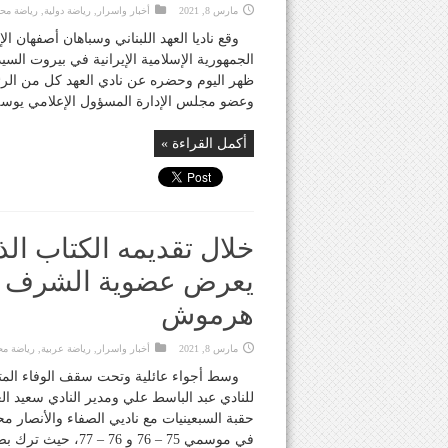
مارس 8, 2021
أخبار واسرار
,
رياضة دولية
,
رياضة محل
وقع ناديا العهد اللبناني وسباهان أصفهان ا
الجمهورية الإسلامية الإيرانية في بيروت الس
ظهر اليوم وحضره عن نادي العهد كل من الر
وعضو مجلس الإدارة المسؤول الإعلامي يوسف
أكمل القراءة »
خلال تقديمه الكتاب الذ
يعرض عضوية الشرف على
هرموش
مارس 8, 2021
أخبار واسرار
,
رياضة عربية
,
رياضة مح
وسط أجواء عائلية وتحت سقف الوفاء المتباد
للنادي عبد الباسط علي ومدير النادي سعيد 
حقبة السبعينيات مع ناديي الصفاء والأنصار مح
في موسمي 75 – 76 و 76 – 77، حيث ترك بصمات ...