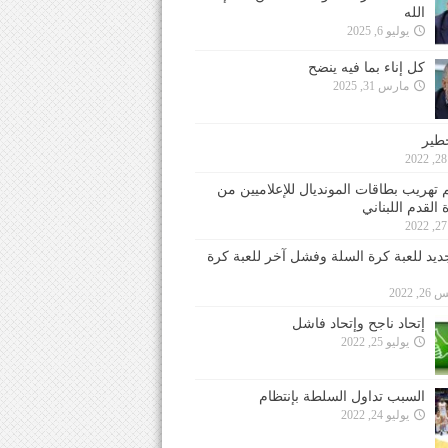
الله
يوليو 6, 2025
كل إناء بما فيه ينضح
مارس 31, 2025
خطير
 تهريب بطاقات المونديال للإعلاميين من
 القدم اللبناني
جديد للعبة كرة السلة وفشل آخر للعبة كرة
 2022
إتحاد ناجح وإتحاد فاشل
يوليو 25, 2022
السبب تداول السلطة بإنتظام
يوليو 24, 2022