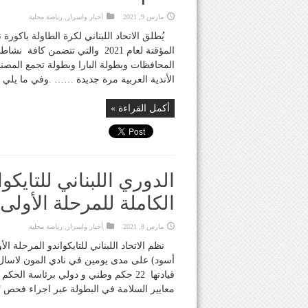
مارس 9, 2021
أخبار واسرار
,
رياضة محلية
المؤقتة لعام 2021 والتي تتضمن
المحافظات وبطولة البارا وبطولة تجمع المصنف
الأندية العربية مرة جديدة …… .وفي ما يلي الر
أكمل القراءة »
الدوري اللبناني للتايكو
الكاملة للمرحلة الأولى
مارس 8, 2021
أخبار واسرار
,
رياضة محلية
نظم الاتحاد اللبناني للتايكواندو المرحلة ا
أسود) على مدى يومين في نادي المون لاسال
قيادتها 22 حكم وطني و دولي برئاسة ا
معايير السلامة في البطولة عبر اجراء فحص “PCR” لجميع المشاركين في البطولة من اداريين ..