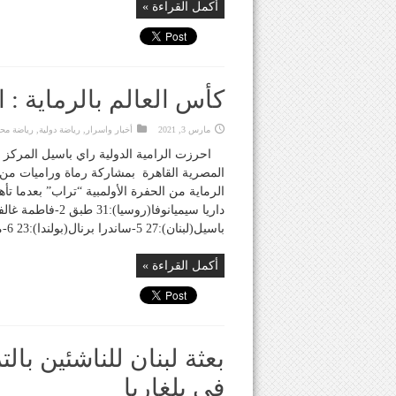
أكمل القراءة »
كأس العالم بالرماية : ا
مارس 3, 2021
أخبار واسرار
,
رياضة دولية
,
رياضة محل
احرزت الرامية الدولية راي باسيل المركز 
المصرية القاهرة بمشاركة رماة وراميات من ج
باسيل(لبنان):27 5-ساندرا برنال(بولندا):23 6-ماريا زوبيزاريتا(اسبانيا):18 وفي هذا ...
أكمل القراءة »
بعثة لبنان للناشئين بال
في بلغاريا