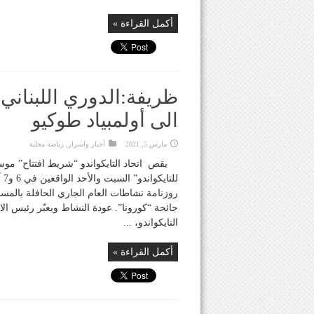
أكمل القراءة »
ظريفة:الدوري اللبناني
الى أولمبياد طوكيو
مارس 5, 2021
أخبار واسرار
,
رياضة محلية
يقص اتحاد التايكواندو “شريط افتتاح” موس
لل
روزنامة نشاطات العام الجاري الحافلة بالمسا
جائحة “كورونا”. عودة النشاط ويعبّر رئيس ا
التايكواندو، ...
أكمل القراءة »