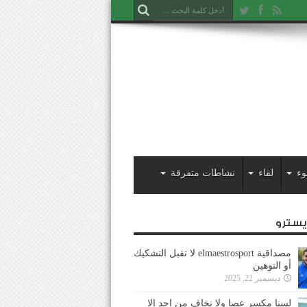
وء
لقاء
نشاطات متفرقة
ايسترو
مصداقية elmaestrosport لا تقبل التشكيك
أو التوهين
ديسمبر 22, 2025
لسنا مكسر عصا ولا نخاف من احد إلا