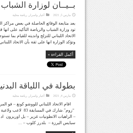
بــيــان لوزارة الشباب
مارس 5, 2021
أخبار واسرار
,
رياضة محلية
بعد متابعة الوقائع الحاصلة في بعض مراكز ال
تود وزارة الشباب والرياضة التأكيد على انها ق
الاتحاد اللبناني للتزلج وانديته للقيام بما تس
وتؤكد الوزارة انها على ثقة بأن الاتحاد اللبنان
أكمل القراءة »
بطولة في اللياقة البدني
مارس 4, 2021
أخبار واسرار
,
رياضة محلية
اقام الاتحاد اللبناني للووشو كونغ – فو ال
– الراهبات الانطونيات غزير – بل اوريزون ادم
سبايس اليرزة – بلدرز كلوب – ...