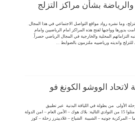
 والرياضة بشأن مراكز التزلج
تزلج، وما نشره رواد مواقع التواصل الاجتماعي في هذا المجال.
امت بدورها وواجبها لفتح هذه المراكز امام الرياضيين وامام
توجبه التزاماتهم المحلية والخارجية في المجال الرياضي حصراً.
ي للتزلج وانديته ورياضييه ملتزمون بالضوابط ...
ة لاتحاد الووشو الكونغ فو
مرحلة الأولى من بطولة في اللياقة البدنية عبر تطبيق
“زوم”.شارك في المسابقة 83 لاعب ولاعبة مثلوا 15 من النوادي التالية: بلاك هوك – الأمن العام – امن الدولة
ا – المركزية جونيه – الشبيبة الشياح – غلادييترز زحلة – كوز