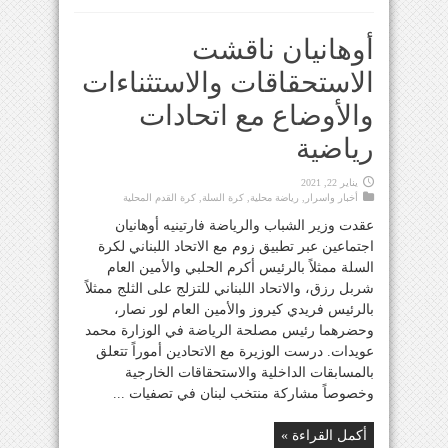
أوهانيان ناقشت
الاستحقاقات والاستثناءات
والأوضاع مع اتحادات
رياضية
يناير 22, 2021
أخبار واسرار
,
رياضة محلية
,
كرة السلة
,
كرة القدم المحلية
عقدت وزير الشباب والرياضة فارتينيه أوهانيان
اجتماعين عبر تطبيق زوم مع الاتحاد اللبناني لكرة
السلة ممثلاً بالرئيس أكرم الحلبي والأمين العام
شربل رزق، والاتحاد اللبناني للتزلج على الثلج ممثلاً
بالرئيس فريدي كيروز والأمين العام لور نصار،
وحضرهما رئيس مصلحة الرياضة في الوزارة محمد
عويدات. درست الوزيرة مع الاتحادين أموراً تتعلق
بالمسابقات الداخلية والاستحقاقات الخارجية
وخصوصاً مشاركة منتخب لبنان في تصفيات ...
أكمل القراءة »