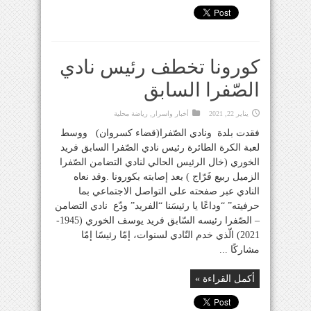
كورونا تخطف رئيس نادي
الصّفرا السابق
يناير 22, 2021
أخبار واسرار
,
رياضة محلية
فقدت بلدة ونادي الصّفرا(قضاء كسروان) ووسط
لعبة الكرة الطائرة رئيس نادي الصّفرا السابق فريد
الخوري (خال الرئيس الحالي لنادي التضامن الصّفرا
الزميل ربيع فَرّاج ) بعد إصابته بكورونا .وقد نعاه
النادي عبر صفحته على التواصل الاجتماعي بما
حرفيته” “وداعًا يا رئيسَنا “الفريد” ودّع نادي التضامن
– الصّفرا رئيسه السّابق فريد يوسف الخوري (1945-
2021) الّذي خدم النّادي لسنوات، إمّا رئيسًا إمّا
مشاركًا ...
أكمل القراءة »