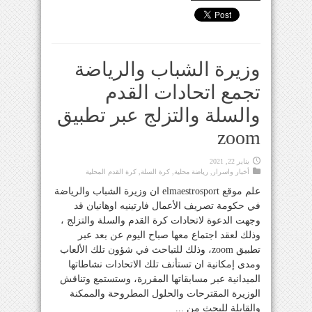
وزيرة الشباب والرياضة
تجمع اتحادات القدم
والسلة والتزلج عبر تطبيق
zoom
يناير 22, 2021
أخبار واسرار
,
رياضة محلية
,
كرة السلة
,
كرة القدم المحلية
علم موقع elmaestrosport ان وزيرة الشباب والرياضة
في حكومة تصريف الأعمال فارتينيه اوهانيان قد
وجهت الدعوة لاتحادات كرة القدم والسلة والتزلج ،
وذلك لعقد اجتماع معها صباح اليوم عن بعد عبر
تطبيق zoom، وذلك للتباحث في شؤون تلك الألعاب
ومدى إمكانية ان تستأنف تلك الاتحادات نشاطاتها
الميدانية عبر مسابقاتها المقررة، وستستمع وتناقش
الوزيرة المقترحات والحلول المطروحة والممكنة
والقابلة للبحث من ...