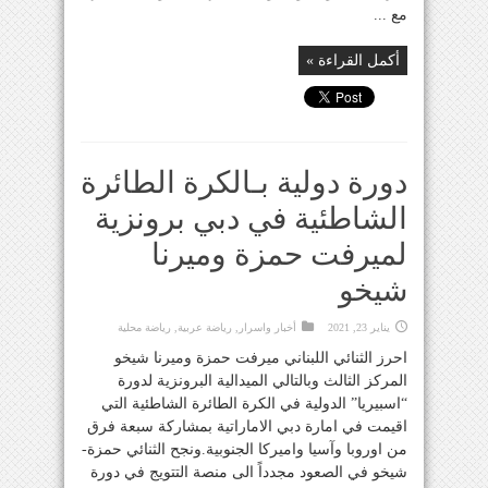
مع ...
أكمل القراءة »
دورة دولية بـالكرة الطائرة
الشاطئية في دبي برونزية
لميرفت حمزة وميرنا
شيخو
يناير 23, 2021
أخبار واسرار
,
رياضة عربية
,
رياضة محلية
احرز الثنائي اللبناني ميرفت حمزة وميرنا شيخو
المركز الثالث وبالتالي الميدالية البرونزية لدورة
“اسبيريا” الدولية في الكرة الطائرة الشاطئية التي
اقيمت في امارة دبي الاماراتية بمشاركة سبعة فرق
من اوروبا وآسيا واميركا الجنوبية.ونجح الثنائي حمزة-
شيخو في الصعود مجدداً الى منصة التتويج في دورة