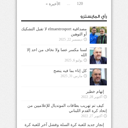
...
120
الأخيرة »
رأي المايسترو
مصداقية elmaestrosport لا تقبل التشكيك
أو التوهين
ديسمبر 22, 2025
لسنا مكسر عصا ولا نخاف من احد إلا
الله
يوليو 6, 2025
كل إناء بما فيه ينضح
مارس 31, 2025
إتهام خطير
أكتوبر 28, 2022
كيف تم تهريب بطاقات المونديال للإعلاميين من
إتحاد كرة القدم اللبناني
أكتوبر 27, 2022
إنجاز جديد للعبة كرة السلة وفشل آخر للعبة كرة