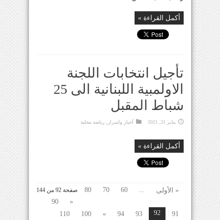
أكمل القراءة »
تأجيل انتخابات اللجنة
الاولمبية اللبنانية الى 25
شباط المقبل
يناير 21, 2021
أخبار واسرار
,
رياضة محلية
أكمل القراءة »
80
70
60
...
« الأولى
صفحة 92 من 144
90
«
92
110
100
»
94
93
91