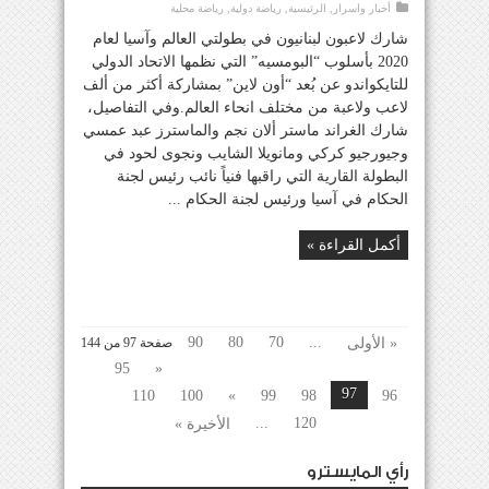
أخبار واسرار
,
الرئيسية
,
رياضة دولية
,
رياضة محلية
شارك لاعبون لبنانيون في بطولتي العالم وآسيا لعام
2020 بأسلوب “البومسيه” التي نظمها الاتحاد الدولي
للتايكواندو عن بُعد “أون لاين” بمشاركة أكثر من ألف
لاعب ولاعبة من مختلف انحاء العالم.وفي التفاصيل،
شارك الغراند ماستر ألان نجم والماسترز عبد عمسي
وجيورجيو كركي ومانويلا الشايب ونجوى لحود في
البطولة القارية التي راقبها فنياً نائب رئيس لجنة
الحكام في آسيا ورئيس لجنة الحكام ...
أكمل القراءة »
90
80
70
...
« الأولى
صفحة 97 من 144
95
«
97
110
100
»
99
98
96
...
120
الأخيرة »
رأي المايسترو