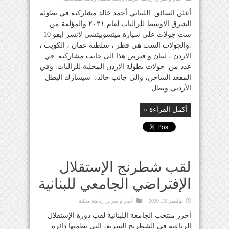
أعلن السائق اللبناني أحمد خالد مشاركته في بطولة
الشرق الاوسط للراليات لعام ٢٠٢١ والمؤلفة من
ست جولات على سيارة ميتسوبيتشي لانسر ايفو 10
.والجولات الست هي قطر ، سلطنة عمان ، الكويت ،
الاردن ، لبنان و قبرص هذا الى جانب مشاركته في
عدد من جولات بطولة الاردن المحلية للراليات. وفي
المقعد الساخن، والى جانب خالد، سيشارك البطل
الأردني وبطل ...
أكمل القراءة »
لقب شطرنج الإستقلال
الإفتراضي الجامعي للبنانية
نوفمبر 30, 2020
أخبار واسرار
,
رياضة محلية
أحرز منتخب الجامعة اللبنانية لقب دورة الإستقلال
الرباعية في الشطرنج السريع، التي نظمتها دائرة