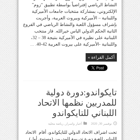
النشاط الرياضي إفتراضياً بواسطة تطبيق “زوم”
الإلكتروني، بمشاركة منتخبات جامعات الأميركية
واللبنانية – الأميركية وبيروت العربية، وأجريت
بإشراف مسؤول اللعبة والنشاط الرياضي في الفروع
الثانية الحكم الدولي الياس خيرالله. فاز منتخب
اللبنانية على نظيره في الأميركية بنتيجة 38 – 32،
واللبنانية -الأميركية على بيروت العربية 42-40. ...
أكمل القراءة »
تايكواندو:دورة دولية
للمدربين نظمها الاتحاد
اللبناني للتايكواندو
نوفمبر 30, 2020
أخبار واسرار
,
رياضة محلية
تحت اشراف الاتحاد الدولي للتايكواندو، أقام الاتحاد
اللبناني للعبة دورة تدريبية للمدربين (مستوى أول)