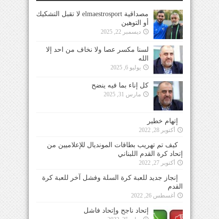
مصداقية elmaestrosport لا تقبل التشكيك
أو التوهين
ديسمبر 22, 2025
لسنا مكسر عصا ولا نخاف من احد إلا
الله
يوليو 6, 2025
كل إناء بما فيه ينضح
مارس 31, 2025
إتهام خطير
أكتوبر 28, 2022
كيف تم تهريب بطاقات المونديال للإعلاميين من
إتحاد كرة القدم اللبناني
أكتوبر 27, 2022
إنجاز جديد للعبة كرة السلة وفشل آخر للعبة كرة
القدم
أغسطس 26, 2022
إتحاد ناجح وإتحاد فاشل