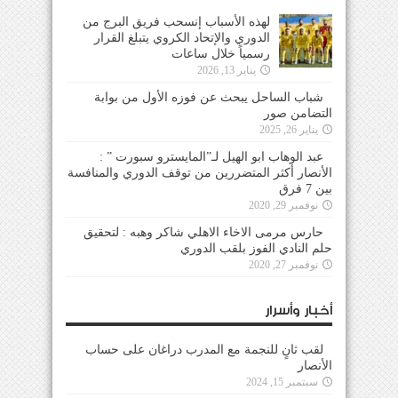
لهذه الأسباب إنسحب فريق البرج من
الدوري والإتحاد الكروي يتبلغ القرار
رسمياً خلال ساعات
يناير 13, 2026
شباب الساحل يبحث عن فوزه الأول من بوابة
التضامن صور
يناير 26, 2025
عبد الوهاب ابو الهيل لـ”المايسترو سبورت ” :
الأنصار أكثر المتضررين من توقف الدوري والمنافسة
بين 7 فرق
نوفمبر 29, 2020
حارس مرمى الاخاء الاهلي شاكر وهبه : لتحقيق
حلم النادي الفوز بلقب الدوري
نوفمبر 27, 2020
أخبار وأسرار
لقب ثانٍ للنجمة مع المدرب دراغان على حساب
الأنصار
سبتمبر 15, 2024