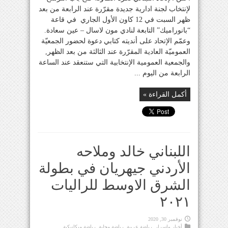
لإنتخاب لجنة ادارية جديدة مقرّرة عند الرابعة من بعد
ظهر السبت في 12 كاون الأول الجاري في قاعة
“بانوراميك” التابعة لنادي مون لاسال – عين سعادة.
وعمّم الإتحاد على أنديته كتابي دعوة لحضور الجمعيّة
العموميّة العادية المقرّرة عند الثالثة من بعد الظهر,
والجمعية العمومية الإنتخابية التي ستنعقد عند الساعة
الرابعة من اليوم ...
أكمل القراءة »
اللبناني خالد وملاحه
الأردني جيهريان في بطولة
الشرق الاوسط للراليات
٢٠٢١
نوفمبر 30, 2020
أخبار واسرار
,
رياضة عربية
,
رياضة محلية
,
رياضة ميكانيكية