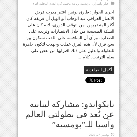
أخبار واسرار
,
الرئيسية
,
رياضة محلية
,
كرة القدم المحلية
,
لقاء
اجرى الحوار : طارق يونس اعتبر مدرب فريق
الأنصار العراقي عبد الوهاب أبو الهيل أن فريقه كان
أكثر المتضررين من توقف الدوري، لأنه كان على
السكة الصحيحة من خلال الانتصارات وتربعه على
الصدارة، ورأى أن المنافسة على اللقب ستكون بين
سبع فرق لأن هذه الفرق عملت وجهدت لتكون جاهزة
للبطولة والدليل على ذلك اقترابها من بعض على
سلم الترتيب. كلام ...
أكمل القراءة »
تايكواندو: مشاركة لبنانية
عن بُعد في بطولتي العالم
وآسيا للـ”بومسيه”
نوفمبر 27, 2020