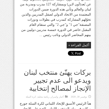
عن بُعد(أون لاين) وبمشاركة 127 مدرب ومدربة من
لبنان والعالم.وتأتي هذه الدورة ضمن الدورات
المعتمدة من الاتحاد الدولي لصقل المدربين والذين
تخوّلهم المشاركة كمدرب في بطولات ودورات
المصنفة”جي 1″ و”جي 2″ والتي ستقام العام
المقبل.حاضر في الدورة خمسة مدربين دوليين من
بينهم المحاضر الدولي ونائب رئيس ...
أكمل القراءة »
بركات يهنّئ منتخب لبنان
ويدعو الى عدم تجيير
الإنجاز لمصالح إنتخابية
نوفمبر 30, 2020
أخبار واسرار
,
رياضة محلية
,
كرة السلة
هنأ الرئيس الأسبق للإتحاد اللبناني لكرة السلة جورج
بركات في بيان المنتخب اللبناني للعبة على الإنجاز