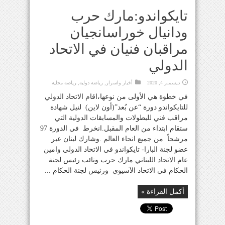
تايكواندو:مارك حرب
ودانيال خوراسانجيان
مراقبان فنيان في الاتحاد
الدولي
ديسمبر 4, 2020
أخبار واسرار
,
رياضة دولية
,
رياضة محلية
في خطوة هي الأولى من نوعها،اقام الاتحاد الدولي
للتايكواندو دورة “عن بُعد”(أون لاين) لنيل شهادة
مراقب فني للبطولات والمسابقات الدولية التي
ستقام ابتداء من العام المقبل.انخرط في الدورة 97
مرشحاً من جميع انحاء العالم .وشارك لبنان عبر
عضو لجنة البارا- تايكواندو في الاتحاد الدولي وامين
عام الاتحاد اللبناني مارك حرب ونائب رئيس لجنة
الحكام في الاتحاد الآسيوي ورئيس لجنة الحكام ...
أكمل القراءة »