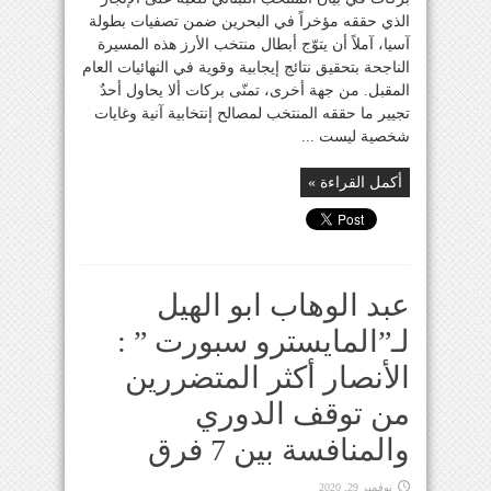
الذي حققه مؤخراً في البحرين ضمن تصفيات بطولة
آسيا، آملاً أن يتوّج أبطال منتخب الأرز هذه المسيرة
الناجحة بتحقيق نتائج إيجابية وقوية في النهائيات العام
المقبل. من جهة أخرى، تمنّى بركات ألا يحاول أحدٌ
تجيير ما حققه المنتخب لمصالح إنتخابية آنية وغايات
شخصية ليست ...
أكمل القراءة »
عبد الوهاب ابو الهيل
لـ”المايسترو سبورت ” :
الأنصار أكثر المتضررين
من توقف الدوري
والمنافسة بين 7 فرق
نوفمبر 29, 2020