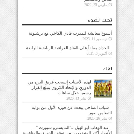
مارس 25, 2022
تحت الضوء
أسبوع معايشة للمدرب فادي الكاخي مع برشلونة
ديسمبر 11, 2023
الحداد معلقاً على القناة العراقية الرياضية الرابعة
أكتوبر 6, 2021
لقاء
لهذه الأسباب إنسحب فريق البرج من
الدوري والإتحاد الكروي يتبلغ القرار
رسمياً خلال ساعات
يناير 13, 2026
شباب الساحل يبحث عن فوزه الأول من بوابة
التضامن صور
يناير 26, 2025
عبد الوهاب ابو الهيل لـ”المايسترو سبورت ” :
الأنصار أكثر المتضررين من توقف الدوري والمنافسة