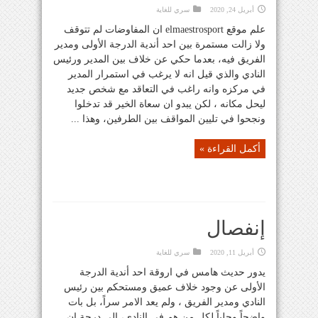
أبريل 24, 2020
سري للغاية
علم موقع elmaestrosport ان المفاوضات لم تتوقف
ولا زالت مستمرة بين احد أندية الدرجة الأولى ومدير
الفريق فيه، بعدما حكي عن خلاف بين المدير ورئيس
النادي والذي قيل انه لا يرغب في استمرار المدير
في مركزه وانه راغب في التعاقد مع شخص جديد
ليحل مكانه ، لكن يبدو ان سعاة الخير قد تدخلوا
ونجحوا في تليين المواقف بين الطرفين، وهذا ...
أكمل القراءة »
إنفصال
أبريل 11, 2020
سري للغاية
يدور حديث هامس في اروقة احد أندية الدرجة
الأولى عن وجود خلاف عميق ومستحكم بين رئيس
النادي ومدير الفريق ، ولم يعد الامر سراً، بل بات
واضحاً وجلياً لكل من هم في النادي، الى درجة ان