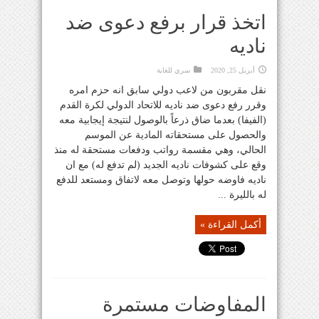
اتخذ قرار برفع دعوى ضد
ناديه
أبريل 25, 2020
سري للغاية
نقل مقربون من لاعب دولي سابق انه حزم امره
وقرر رفع دعوى ضد ناديه للاتحاد الدولي لكرة القدم
(الفيفا) بعدما ضاق ذرعاً بالوصول لنتيجة إيجابية معه
والحصول على مستحقاته المادية عن الموسم
الحالي، وهي مقسمة رواتب ودفعات مستحقة له منذ
وقع على كشوفات ناديه الجديد (لم تدفع له) مع ان
ناديه فاوضه حولها وتوصل معه لاتفاق ومستعد للدفع
له بالليرة ...
أكمل القراءة »
المفاوضات مستمرة