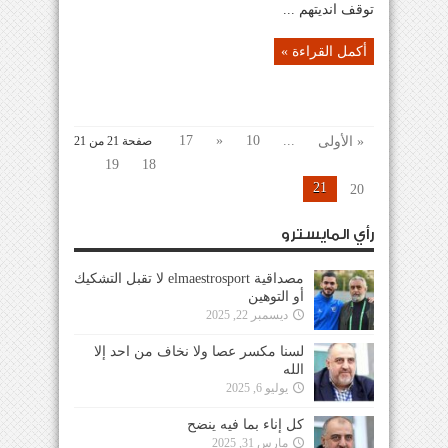
توقف انديتهم ...
أكمل القراءة »
17
«
10
...
« الأولى
صفحة 21 من 21
19
18
21
20
رأي المايسترو
مصداقية elmaestrosport لا تقبل التشكيك
أو التوهين
ديسمبر 22, 2025
لسنا مكسر عصا ولا نخاف من احد إلا
الله
يوليو 6, 2025
كل إناء بما فيه ينضح
مارس 31, 2025