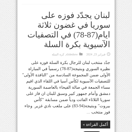
لبنان يجدّد فوزه على
سوريا في غضون ثلاثة
ايام(87-78) في التصفيات
الآسيوية بكرة السلة
فبراير 23, 2024
slideshow
,
كرة السلة
جدّد منتخب لبنان للرجال بكرة السلة فوزه على
نظيره السوري وبنتيجة(87-78) رسمياً في المباراة
الأولى ضمن المجموعة السادسة من “النافذة الأولى”
للتصفيات الآسيوية لكأس آسيا في اللقاء الذي اقيم
مساء الجمعة في صالة الفيحاء بالعاصمة السورية
دمشق وأمام جمهور كبير.وسبق للبنان ان فاز على
سوريا الثلاثاء الفائت ودياً ضمن مسابقة “كأس
بيروت” وبنتيجة(94-83) على ملعب نادي غزير. وجاء
فوز منتخب ...
أكمل القراءة »