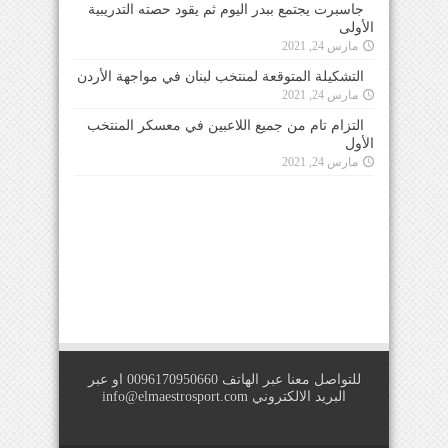
جاسبرت يجتمع ببدر اليوم ثم يقود حصته التدريبية
الأولى
مارس 24, 2021
التشكيلة المتوقعة لمنتخب لبنان في مواجهة الأردن
مارس 24, 2021
التزام تام من جميع اللاعبين في معسكر المنتخب
الأول
مارس 24, 2021
للتواصل معنا عبر الهاتف 0096170950660 او عبر
البريد الالكتروني
info@elmaestrosport.com