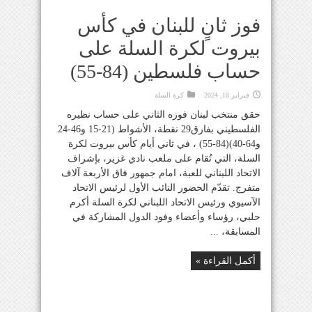
فوز ثانٍ للبنان في كأس
بيروت لكرة السلة على
حساب فلسطين (84-55)
فبراير 18, 2024
كرة السلة
حقق منتخب لبنان فوزه الثاني على حساب نظيره
الفلسطيني بفارق29 نقطة، الأشواط (21-15 و46-24
و64-40)(84-55) ، في ثاني أيام كأس بيروت لكرة
السلة، التي تُقام على ملعب نادي غزير، بإشراف
الاتحاد اللبناني للعبة، امام جمهور فاق الأربعة آلاف
متفرج. تقدّم الحضور النائب الأول لرئيس الاتحاد
الآسيوي ورئيس الاتحاد اللبناني لكرة السلة أكرم
حلبي، رؤساء وأعضاء وفود الدول المشاركة في
المسابقة، ...
أكمل القراءة »