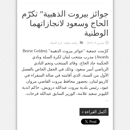
جوائز بيروت الذهبية” تكرّم
الحاج وسعود لانجازاتهما
الوطنية
مارس 4, 2024
رياضة محلية
,
كرة السلة
كرّمت جمعية “جوائز بيروت الذهبية” (Beirut Golden
Awards) مدرب منتخب لبنان لكرة السلة ونادي
الحكمة جاد الحاج، وقائد المنتخب ونجم النادي
الرياضي أمير سعود، وذلك في الحفل الخاص بالفصل
الأول من السنة، الذي أقامته في صالة السفراء في
كازينو لبنان، بحضور محافظ بيروت القاضي مروان
عبود، رئيس بلدية بيروت عبدالله درويش، حاكم اندية
الليونز سعيد علامة، الوزير السابق عبدالله فرحات،
...
أكمل القراءة »