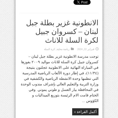
الانطونية غزير بطلة جبل
لبنان – كسروان جبيل
لكرة السلة للاناث
فبراير 22, 2024
رياضة محلية
,
كرة السلة
توجت مدرسة الانطونية غزير بطلة جبل لبنان –
كسروان جبيل كرة السلة للاناث مواليد ٢٠٠٩ بفوزها
في المباراة النهائية على الانطونية عجلتون بنتيجة
(١١/٣٤)، في إطار دورة الألعاب الرياضية المدرسية
التي تنظمها وحدة الانشطة الرياضية والكشفية في
وزارة التربية والتعليم العالي بإشراف مندوب الوحدة
في المحافظة بيار العسل و طوني يموني. وفي
الختام قامت الام الرئيسة بتوزيع الميداليات و
الكؤوس ...
أكمل القراءة »