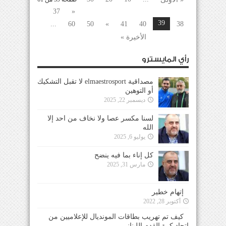
37
«
39
...
60
50
»
41
40
38
الأخيرة »
رأي المايسترو
مصداقية elmaestrosport لا تقبل التشكيك
أو التوهين
ديسمبر 22, 2025
لسنا مكسر عصا ولا نخاف من احد إلا
الله
يوليو 6, 2025
كل إناء بما فيه ينضح
مارس 31, 2025
إتهام خطير
أكتوبر 28, 2022
كيف تم تهريب بطاقات المونديال للإعلاميين من
إتحاد كرة القدم اللبناني