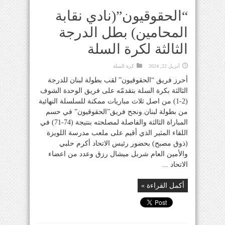
“الحقوقيون”(نادي نقابة
المحامين) بطل الدرجة
الثالثة لكرة السلة
أبريل 22, 2024
كرة السلة
أحرز فريق “الحقوقيون” لقب بطولة لبنان للدرجة
الثالثة بكرة السلة بتقدمّه على فريق الوحدة الشوف
(2-1) من اصل ثلاث مباريات ممكنة للسلسلة النهائية
من بطولة لبنان.ونجح فريق”الحقوقيون” في حسم
المباراة الثالثة والفاصلة لمصلحته بنتيجة (74-71) في
اللقاء المثير الذي أقيم على ملعب مدرسة اللويزة
(ذوق مصبح) بحضور رئيس الاتحاد أكرم حلبي
والأمين العام شربل ميشال رزق وعدد من اعضاء
الاتحاد ...
أكمل القراءة »