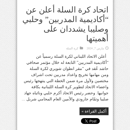
اتحاد كرة السلة أعلن عن
“أكاديمية المدربين” وحلبي
وصليبا يشددان على
أهميتها
مارس 7, 2024
كرة السلة
أعلن الاتحاد اللبناني لكرة السلة رسمياً عن
“أكاديمية المدربين” التابعة له خلال مؤتمر صحافي
حاشد عُقد في “مقر انطوان شويري لكرة السلة
ومن مهامها تخريج واعداد مدربين تحت اشراف
مختصين ولأول مرة ضمن الخطة التي ينتهجها رئيس
واعضاء الاتحاد لتطوير كرة السلة اللبنانية بكافة
جوانبها. وحضر رئيس الاتحاد أكرم حلبي ونائباه جهاد
صليبا وتمّام جارودي والأمين العام المحامي شربل ...
أكمل القراءة »