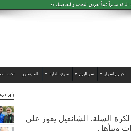
دقة مديراً فنياً لفريق النجمة والتفاصيل لاحقاً
أخبار واسرار
سر اليوم
سري للغاية
المايسترو
تحت الض
رأي الم
لكرة السلة: الشانفيل يفوز على
ات ويتأهل