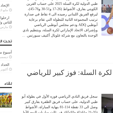
ظبي الدولية لكرة السلة 2025 على حساب القرين
الإتحاد
الكويتي بفارق، الأشواط (26-17 و51-30 و76-45)،
مايو 6, 2022
ليرفع الفريق اللبناني رصيده الى 4 نقاط في صدارة
ارحلوا 
ترتيب المجموعة الثانية للبطولة التي تقام برعاية
للناس وا
أبوظبي ADQ ودعم مجلس أبوظبي الرياضي
مارس 25, 022
وبإشراف الاتحاد الإماراتي لكرة السلة، وبتنظيم نادي
الوحدة بالتعاون مع شركة غلوبال أكتيف سبورتس. ...
تحت ال
أسبوع م
ديسمبر 11, 3
الحداد 
أكتوبر 6, 2021
لكرة السلة: فوز كبير للرياضي
لقاء
سجل فريق النادي الرياضي فوزه الأول في بطولة أبو
ظبي الدولية، على حساب فريق الظفرة بفارق كبير
وصل الى 33 نقطة 114-81 بنهاية المباراة، الأشواط
(35-21 و61-42 و93-65)، في ثالث مباريات اليوم الأول