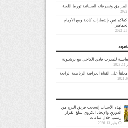
 المراهق وتصرفاته الصبيانية تورط اللعبة
كفاكم تغنٍ بإنتصارات كاذبة وبيع الأوهام
لجماهير
2
ضوء
عايشة للمدرب فادي الكاخي مع برشلونة
202
معلقاً على القناة العراقية الرياضية الرابعة
لهذه الأسباب إنسحب فريق البرج من
الدوري والإتحاد الكروي يتبلغ القرار
رسمياً خلال ساعات
يناير 13, 2026