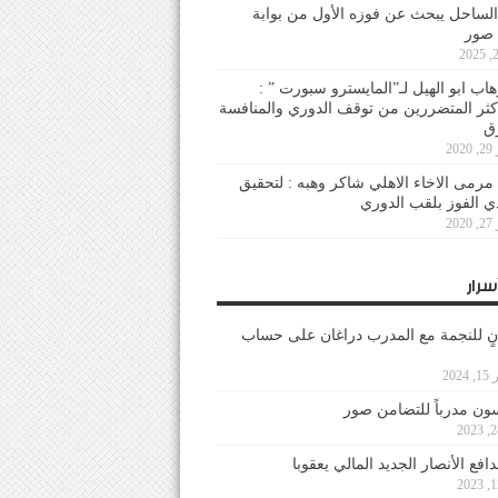
لساحل يبحث عن فوزه الأول من بوابة
 صور
هاب ابو الهيل لـ”المايسترو سبورت ” :
أكثر المتضررين من توقف الدوري والمنافسة
20
رمى الاخاء الاهلي شاكر وهبه : لتحقيق
دي الفوز بلقب الدوري
20
سرار
نٍ للنجمة مع المدرب دراغان على حساب
202
ون مدرباً للتضامن صور
فع الأنصار الجديد المالي يعقوبا