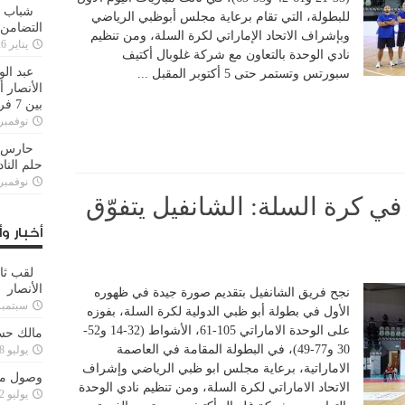
شباب ا
للبطولة، التي تقام برعاية مجلس أبوظبي الرياضي
التضامن
وبإشراف الاتحاد الإماراتي لكرة السلة، ومن تنظيم
يناير 26, 2025
نادي الوحدة بالتعاون مع شركة غلوبال أكتيف
عبد الو
سبورتس وتستمر حتى 5 أكتوبر المقبل ...
الأنصار 
بين 7 فرق
نوفمبر 29, 20
حارس م
حلم النا
نوفمبر 27, 20
في كرة السلة: الشانفيل يتفوّق
أخبار وأ
لقب ثا
الأنصار
نجح فريق الشانفيل بتقديم صورة جيدة في ظهوره
سبتمبر 15, 4
الأول في بطولة أبو ظبي الدولية لكرة السلة، بفوزه
على الوحدة الاماراتي 105-61، الأشواط (32-14 و52-
مالك حس
30 و77-49)، في البطولة المقامة في العاصمة
يوليو 28, 2023
الاماراتية، برعاية مجلس ابو ظبي الرياضي وإشراف
وصول مدا
الاتحاد الاماراتي لكرة السلة، ومن تنظيم نادي الوحدة
يوليو 12, 2023