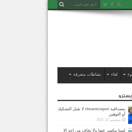
وء
لقاء
نشاطات متفرقة
ايسترو
مصداقية elmaestrosport لا تقبل التشكيك
أو التوهين
ديسمبر 22, 2025
لسنا مكسر عصا ولا نخاف من احد إلا