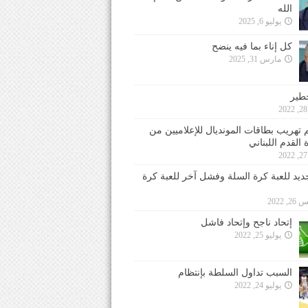
الله
يوليو 6, 2025
كل إناء بما فيه ينضح
مارس 31, 2025
خطير
 تهريب بطاقات المونديال للإعلاميين من
 القدم اللبناني
جديد للعبة كرة السلة وفشل آخر للعبة كرة
 2022
إتحاد ناجح وإتحاد فاشل
يوليو 25, 2022
السبب تداول السلطة بإنتظام
يوليو 24, 2022