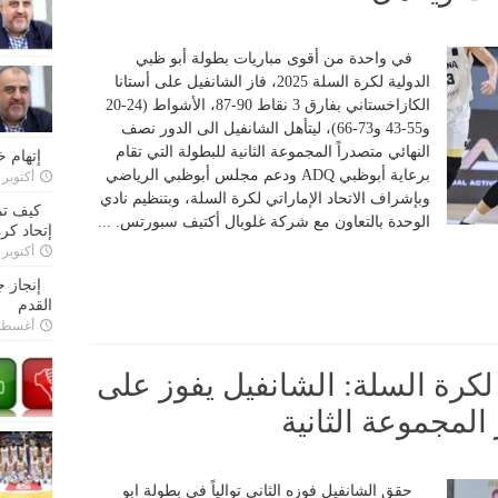
في واحدة من أقوى مباريات بطولة أبو ظبي
الدولية لكرة السلة 2025، فاز الشانفيل على أستانا
الكازاخستاني بفارق 3 نقاط 90-87، الأشواط (24-20
و55-43 و73-66)، ليتأهل الشانفيل الى الدور نصف
النهائي متصدراً المجموعة الثانية للبطولة التي تقام
إتهام 
برعاية أبوظبي ADQ ودعم مجلس أبوظبي الرياضي
أكتوبر 28, 2022
وبإشراف الاتحاد الإماراتي لكرة السلة، وبتنظيم نادي
كيف تم
الوحدة بالتعاون مع شركة غلوبال أكتيف سبورتس. ...
إتحاد كرة
أكتوبر 27, 2022
إنجاز 
القدم
أغسطس 26,
لكرة السلة: الشانفيل يفوز على
المجموعة الثانية
حقق الشانفيل فوزه الثاني توالياً في بطولة ابو