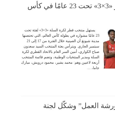
مواجهتان لمنتخب قطر «3×3» تحت 23 عامًا في كأس
يستهل منتخب قطر لكرة السلة «3×3» لفئة تحت
23 عامًا مشواره في بطولة كأس العالم، التي تحتضنها
مدينة شيونغ آن الصينية خلال الفترة من 17 إلى 21
سبتمبر الجاري. ويترأس بعثة المنتخب السيد سعدون
صباح الكواري، أمين السر العام بالاتحاد القطري لكرة
السلة ومدير المنتخبات الوطنية، وتضم قائمة المنتخب
أربعة لاعبين وهم: محمد بشير، محمود درويش، مبارك
جاما، ...
“ورشة العمل” وشكّل لجنة