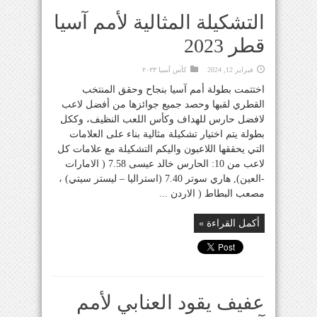
التشكيلة المثالية لأمم آسيا
قطر 2023
فبراير 12, 2024
كأس آسيا ٢٠٢٣
اختتمت بطولة أمم آسيا بنجاح وحقق المنتخب
القطري لقبها وحصد جميع جوائزها من أفضل لاعب
لافضل حارس للهداف وكأس اللعب النظيف، وككل
بطولة يتم اختيار تشكيلة مثالية بناء على العلامات
التي يحققها اللاعبون واليكم التشكيلة مع علامات كل
لاعب من 10: الحارس خالد عيسى 7.58 ( الامارات
-العين), هاري سوتر 7.40 (استراليا – ليستر سيتي) ،
مصعب البطاط ( الاردن ...
أكمل القراءة »
عفيف يقود العنابي لأمم