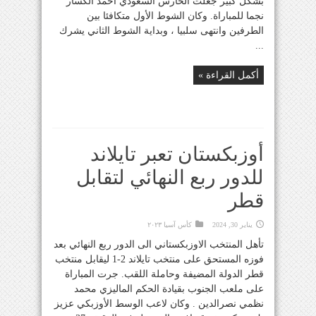
بشكل كبير جعلت الحارس السعودي أحمد الكسار
نجما للمباراة. وكان الشوط الأول متكافئا بين
الطرفين وانتهى سلبيا ، وبداية الشوط الثاني يشرك
...
أكمل القراءة »
أوزبكستان تعبر تايلاند
للدور ربع النهائي لتقابل
قطر
يناير 30, 2024
كأس آسيا ٢٠٢٣
تأهل المنتخب الاوزبكستاني الى الدور ربع النهائي بعد
فوزه المستحق على منتخب تايلاند 2-1 ليقابل منتخب
قطر الدولة المضيفة وحاملة اللقب. جرت المباراة
على ملعب الجنوب بقيادة الحكم الماليزي محمد
نظمي نصرالدين . وكان لاعب الوسط الأوزبكي عزيز