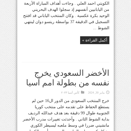
الكويتي احمد العلي . وجاءت أهداف المباراة الأربعة
من اليابانيين أنفسهم إذ سجلوا الهدف البحريني
الوحيد بكرة عكسية . وكان المنتخب الياباني قد افتتح
التسجيل في الدقيقة 37 بواسطة ريتسو دوان لينتهي
الشوط ...
أكمل القراءة »
الأخضر السعودي يخرج
نفسه من بطولة امم آسيا
يناير 30, 2024
كأس آسيا ٢٠٢٣
خرج المنتخب السعودي من الدور ال16 حين لم
يستطع الحفاظ على تقدمه على منتخب كوريا
الجنوبية طوال 99 دقيقة بعد هدف عبدالله الرديف
بداية الشوط الثاني . وأحدثت تغييرات مدرب الأخضر
مانشيني ضررا في وسط ملعبه ليسيطر الكوري