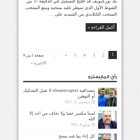
بك توركنبويف قد افتتح التسجيل في الدقيقة 37 من
الشوط الأول الذي سيطر عليه منتخبه ومنع المنتخب
المنتخب التايلاندي من التسديد على ...
أكمل القراءة »
1
...
»
5
4
3
2
صفحة 1 من 9
الأخيرة »
رأي المايسترو
مصداقية elmaestrosport لا تقبل التشكيك
أو التوهين
ديسمبر 22, 2025
لسنا مكسر عصا ولا نخاف من احد إلا
الله
يوليو 6, 2025
كل إناء بما فيه ينضح