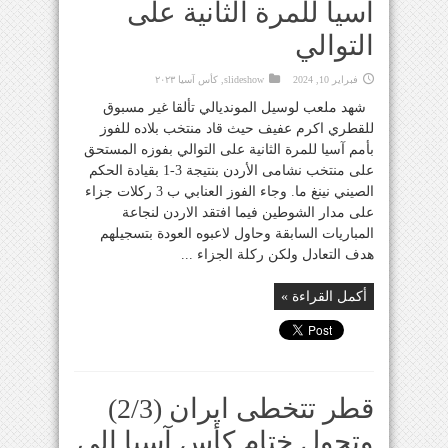
آسيا للمرة الثانية على
التوالي
فبراير 10, 2024
slideshow
,
كأس آسيا ٢٠٢٣
شهد ملعب لوسيل المونديالي تألقا غير مسبوق
للقطري اكرم عفيف حيث قاد منتخب بلاده للفوز
بأمم آسيا للمرة الثانية على التوالي بفوزه المستحق
على منتخب نشامى الأردن بنتيجة 3-1 بقيادة الحكم
الصيني نينغ ما. وجاء الفوز العنابي ب 3 ركلات جزاء
على مدار الشوطين فيما افتقد الاردن لنجاعة
المباريات السابقة وحاول لاعبوه العودة بتسجيلهم
هدف التعادل ولكن ركلة الجزاء ...
أكمل القراءة »
قطر تتخطى ايران (2/3)
وتحول ختام كأس آسيا الى