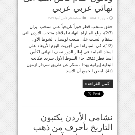
نهائي عربي عربي
فبراير 7, 2024
slideshow
,
كأس آسيا ٢٠٢٣
حقق منتخب قطر فوزاً تاريخياً على منتخب ايران
(2/3)، وبلغ المباراة النهائية لملاقاة منتخب الأردن التي
ستقام السبت على ملعب لوسيل، الشوط الأول
(1/2)، في المباراة التي أجريت اليوم الأربعاء على
استاد الثمامة في إطار الدور نصف النهائي لكأس
آسيا قطر 2023. جاء الشوط الأول سريعا فكانت
البداية إيرانية بهدف مبكر عن طريق سردار ازمون
(د4)، ليظن الجميع أن الأسد ...
أكمل القراءة »
نشامى الأردن يكتبون
التاريخ بأحرف من ذهب