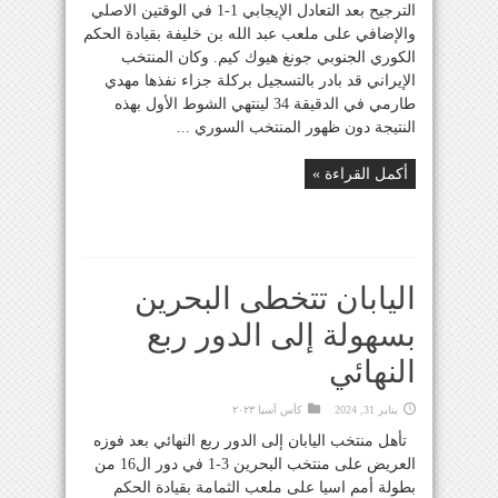
الترجيح بعد التعادل الإيجابي 1-1 في الوقتين الاصلي
والإضافي على ملعب عبد الله بن خليفة بقيادة الحكم
الكوري الجنوبي جونغ هيوك كيم. وكان المنتخب
الإيراني قد بادر بالتسجيل بركلة جزاء نفذها مهدي
طارمي في الدقيقة 34 لينتهي الشوط الأول بهذه
النتيجة دون ظهور المنتخب السوري ...
أكمل القراءة »
اليابان تتخطى البحرين
بسهولة إلى الدور ربع
النهائي
يناير 31, 2024
كأس آسيا ٢٠٢٣
تأهل منتخب اليابان إلى الدور ربع النهائي بعد فوزه
العريض على منتخب البحرين 3-1 في دور ال16 من
بطولة أمم اسيا على ملعب الثمامة بقيادة الحكم