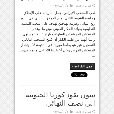
فبراير 3, 2024
كأس آسيا ٢٠٢٣
لعب المنتخب الإيراني اجمل مبارياته على الإطلاق
وخاصة الشوط الثاني أمام العملاق الياباني في الدور
ربع النهائي وهزمه بهدفين لهدف على ملعب المدينة
التعليمية بقيادة الحكم الصيني مينغ ما. وقدم
المنتخبان المرشحان للبطولة مباراة عالية المستوى
واثبتا أنهما من طينة الكبار أذ افتتح المنتخب الياباني
التسجيل عبر هيديماسا موريتا في الدقيقة 28, وتبادل
المنتخبان الفرص وكان أخطرها للإيراني محمد قدوس
...
أكمل القراءة »
سون يقود كوريا الجنوبية
الى نصف النهائي
فبراير 2, 2024
كأس آسيا ٢٠٢٣