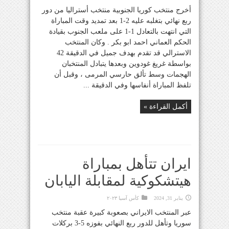
أخرج منتخب كوريا الجنوبية منتخب أستراليا من دور
ربع نهائي بتغلبه عليه 2-1 بعد تمديد وقت المباراة
التي انتهت بالتعادل 1-1 على ملعب الجنوب بقيادة
الحكم العماني احمد ابو بكر . وكان المنتخب
الاسترالي قد تقدم بهدف جميل في الدقيقة 42
بواسطة غريغ غودوين وبعدها يتبادل المنتخبان
الهجمات وسط تألق حارسي المرمى ، وقبل أن
تلفظ المباراة أنفاسها وفي الدقيقة ...
أكمل القراءة »
ايران تتأهل بمباراة
هيتشكوكية لمقابلة اليابان
يناير 31, 2024
كأس آسيا ٢٠٢٣
عبر المنتخب الايراني بصعوبة كبيرة عقبة منتخب
سوريا وتأهل للدور ربع النهائي بفوزه 5-3 بركلات