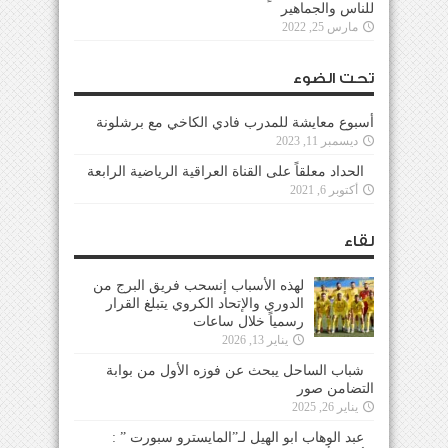
للناس والجماهير
مارس 25, 2022
تحت الضوء
أسبوع معايشة للمدرب فادي الكاخي مع برشلونة
ديسمبر 11, 2023
الحداد معلقاً على القناة العراقية الرياضية الرابعة
أكتوبر 6, 2021
لقاء
لهذه الأسباب إنسحب فريق البرج من
الدوري والإتحاد الكروي يتبلغ القرار
رسمياً خلال ساعات
يناير 13, 2026
شباب الساحل يبحث عن فوزه الأول من بوابة
التضامن صور
يناير 26, 2025
عبد الوهاب ابو الهيل لـ”المايسترو سبورت ” :