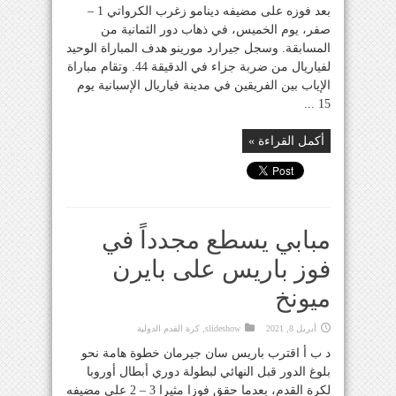
بعد فوزه على مضيفه دينامو زغرب الكرواتي 1 –
صفر، يوم الخميس، في ذهاب دور الثمانية من
المسابقة. وسجل جيرارد مورينو هدف المباراة الوحيد
لفياريال من ضربة جزاء في الدقيقة 44. وتقام مباراة
الإياب بين الفريقين في مدينة فياريال الإسبانية يوم
15 ...
أكمل القراءة »
مبابي يسطع مجدداً في
فوز باريس على بايرن
ميونخ
أبريل 8, 2021
slideshow
,
كرة القدم الدولية
د ب أ اقترب باريس سان جيرمان خطوة هامة نحو
بلوغ الدور قبل النهائي لبطولة دوري أبطال أوروبا
لكرة القدم، بعدما حقق فوزا مثيرا 3 – 2 على مضيفه