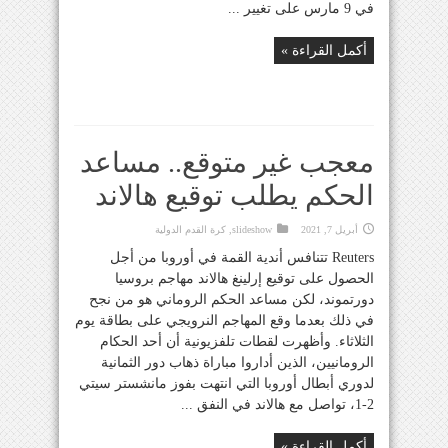
في 9 مارس على تغيير ...
أكمل القراءة »
معجب غير متوقع.. مساعد
الحكم يطلب توقيع هالاند
أبريل 7, 2021
slideshow
,
كرة القدم الدولية
Reuters تتنافس أندية القمة في أوروبا من أجل
الحصول على توقيع إرلينغ هالاند مهاجم بروسيا
دورتموند، لكن مساعد الحكم الروماني هو من نجح
في ذلك بعدما وقع المهاجم النرويجي على بطاقة يوم
الثلاثاء. وأظهرت لقطات تلفزيونية أن أحد الحكام
الرومانيين، الذين أداروا مباراة ذهاب دور الثمانية
لدوري أبطال أوروبا التي انتهت بفوز مانشستر سيتي
2-1، تواصل مع هالاند في النفق ...
أكمل القراءة »