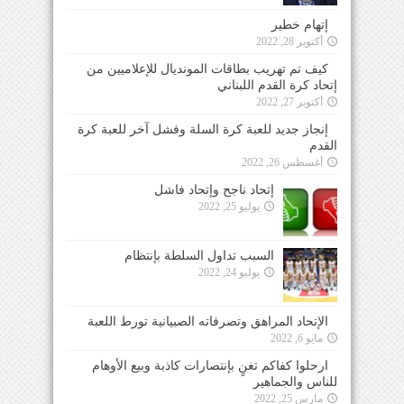
إتهام خطير
أكتوبر 28, 2022
كيف تم تهريب بطاقات المونديال للإعلاميين من
إتحاد كرة القدم اللبناني
أكتوبر 27, 2022
إنجاز جديد للعبة كرة السلة وفشل آخر للعبة كرة
القدم
أغسطس 26, 2022
إتحاد ناجح وإتحاد فاشل
يوليو 25, 2022
السبب تداول السلطة بإنتظام
يوليو 24, 2022
الإتحاد المراهق وتصرفاته الصبيانية تورط اللعبة
مايو 6, 2022
ارحلوا كفاكم تغنٍ بإنتصارات كاذبة وبيع الأوهام
للناس والجماهير
مارس 25, 2022