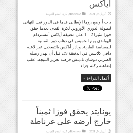
أياكس
أبريل 9, 2021
slideshow
,
كرة القدم الدولية
د ب أ وضع روما الإيطالي قدما في الدور قبل النهائي
لبطولة الدوري الأوروبي لكرة القدم، بعدما حقق
فوزا مثيرا 2 – 1 على مضيفه أياكس أمستردام
الهولندي يوم الخميس في ذهاب دور الثمانية
للمسابقة القارية. وبادر أياكس بالتسجيل عبر لاعبه
دافي كلاسين في الدقيقة 39، قبل أن يهدر زميله
الصربي دوشان تاديتش فرصة تعزيز النتيجة، عقب
إضاعته ركلة جزاء ...
أكمل القراءة »
يونايتد يحقق فوزا ثميناً
خارج أرضه على غرناطة
أبريل 9, 2021
slideshow
,
كرة القدم الدولية