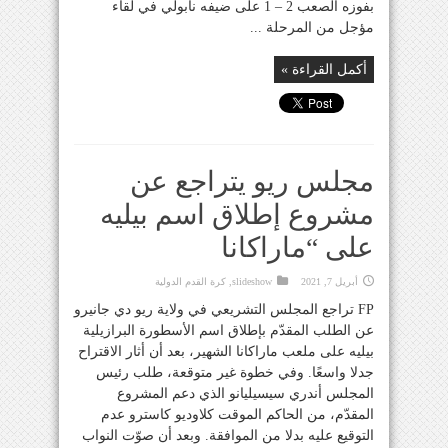
بفوزه الصعب 2 – 1 على ضيفه نابولي في لقاء
مؤجل من المرحلة ...
أكمل القراءة »
مجلس ريو يتراجع عن
مشروع إطلاق اسم بيليه
على “ماراكانا
أبريل 7, 2021
slideshow
,
كرة القدم الدولية
FP تراجع المجلس التشريعي في ولاية ريو دي جانيرو
عن الطلب المقدّم بإطلاق اسم الأسطورة البرازيلية
بيليه على ملعب ماراكانا الشهير، بعد أن أثار الاقتراح
جدلا واسعًا. وفي خطوة غير متوقعة، طلب رئيس
المجلس أندري سيسيليانو الذي دعم المشروع
المقدّم، من الحاكم الموقت كلاوديو كاسترو عدم
التوقيع عليه بدلا من الموافقة. وبعد أن صوّت النواب