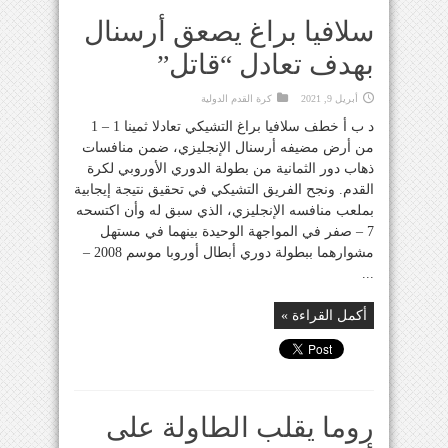
سلافيا براغ يصعق أرسنال
بهدف تعادل “قاتل”
أبريل 9, 2021
كرة القدم الدولية
د ب أ خطف سلافيا براغ التشيكي تعادلا ثمينا 1 – 1
من أرض مضيفه أرسنال الإنجليزي، ضمن منافسات
ذهاب دور الثمانية من بطولة الدوري الأوروبي لكرة
القدم. ونجح الفريق التشيكي في تحقيق نتيجة إيجابية
بملعب منافسه الإنجليزي، الذي سبق له وأن اكتسحه
7 – صفر في المواجهة الوحيدة بينهما في مستهل
مشوارهما ببطولة دوري أبطال أوروبا موسم 2008 –
...
أكمل القراءة »
روما يقلب الطاولة على