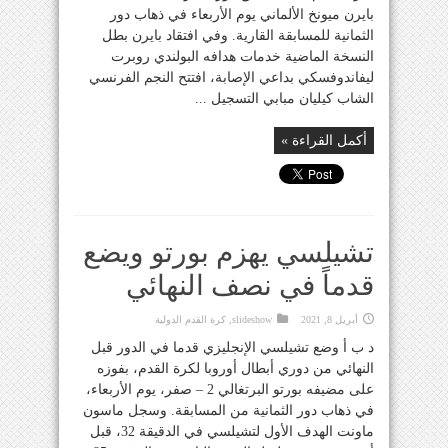
بايرن ميونخ الألماني يوم الأربعاء في ذهاب دور
الثمانية للمسابقة القارية. وفي افتقاد بايرن بطل
النسخة الماضية خدمات هدافه البولندي روبرت
ليفاندوفسكي بداعي الإصابة، افتتح النجم الفرنسي
الشاب كيليان مبابي التسجيل ...
أكمل القراءة »
تشيلسي يهزم بورتو ويضع
قدماً في نصف النهائي
أبريل 8, 2021
slideshow
,
كرة القدم الدولية
د ب أ وضع تشيلسي الإنجليزي قدما في الدور قبل
النهائي من دوري أبطال أوروبا لكرة القدم، بفوزه
على مضيفه بورتو البرتغالي 2 – صفر، يوم الأربعاء،
في ذهاب دور الثمانية من المسابقة. وسجل ماسون
ماونت الهدف الأول لتشيلسي في الدقيقة 32، قبل