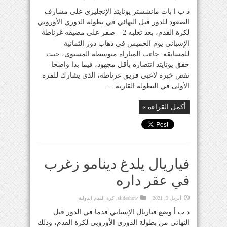
د ب ا بات مانشستر يونايتد الإنجليزي على مشارف
الصعود للدور قبل النهائي في بطولة الدوري الأوروبي
لكرة القدم، بعد تغلبه 2 – صفر على مضيفه غرناطة
الإسباني يوم الخميس في ذهاب دور الثمانية
للمسابقة. جاءت المباراة متوسطة المستوى، حيث
حقق يونايتد انتصاره بأقل مجهود، فيما بدا واضحا
نقص خبرة لاعبي فريق غرناطة، الذي يشارك للمرة
الأولى في البطولة القارية. ...
أكمل القراءة »
فياريال يلدغ دينامو زغرب
في عقر داره
أبريل 9, 2021
slideshow
,
كرة القدم الدولية
د ب أ وضع فياريال الإسباني قدما في الدور قبل
النهائي من بطولة الدوري الأوروبي لكرة القدم، وذلك