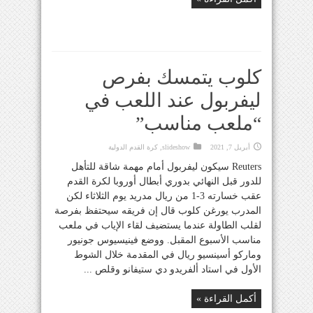
كلوب يتمسك بفرص
ليفربول عند اللعب في
“ملعب مناسب”
أبريل 7, 2021
slideshow
,
كرة القدم الدولية
Reuters سيكون ليفربول أمام مهمة شاقة للتأهل
للدور قبل النهائي بدوري أبطال أوروبا لكرة القدم
عقب خسارته 3-1 من ريال مدريد يوم الثلاثاء لكن
المدرب يورغن كلوب قال إن فريقه سيحتفظ بفرصة
لقلب الطاولة عندما يستضيف لقاء الإياب في ملعب
مناسب الأسبوع المقبل. ووضع فينيسيوس جونيور
وماركو أسينسيو ريال في المقدمة خلال الشوط
الأول في استاد ألفريدو دي ستيفانو وقلص ...
أكمل القراءة »