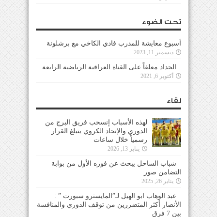
تحت الضوء
أسبوع معايشة للمدرب فادي الكاخي مع برشلونة
ديسمبر 11, 2023
الحداد معلقاً على القناة العراقية الرياضية الرابعة
أكتوبر 6, 2021
لقاء
لهذه الأسباب إنسحب فريق البرج من
الدوري والإتحاد الكروي يتبلغ القرار
رسمياً خلال ساعات
يناير 13, 2026
شباب الساحل يبحث عن فوزه الأول من بوابة
التضامن صور
يناير 26, 2025
عبد الوهاب ابو الهيل لـ”المايسترو سبورت ” :
الأنصار أكثر المتضررين من توقف الدوري والمنافسة
بين 7 فرق