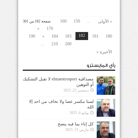
160
150
...
« الأولى
صفحة 182 من 301
«
170
182
190
»
184
183
181
180
...
210
200
الأخيرة »
رأي المايسترو
مصداقية elmaestrosport لا تقبل التشكيك
أو التوهين
ديسمبر 22, 2025
لسنا مكسر عصا ولا نخاف من احد إلا
الله
يوليو 6, 2025
كل إناء بما فيه ينضح
مارس 31, 2025