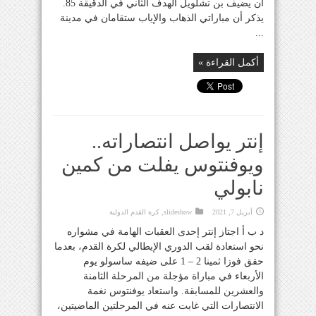
أن يضيف بن تشلويل الهدف الثاني في الدقيقة 85.
يذكر أن مباراتي الذهاب والإياب ستقامان في مدينة
...
أكمل القراءة »
إنتر يواصل انتصاراته..
ويوفنتوس يفلت من كمين
نابولي
أبريل 7, 2021
slideshow
,
كرة القدم الدولية
د ب أ اجتاز إنتر إحدى العقبات الهامة في مشواره
نحو استعادة لقب الدوري الإيطالي لكرة القدم، بعدما
حقق فوزا ثمينا 2 – 1 على ضيفه ساسولو يوم
الأربعاء في مباراة مؤجلة من المرحلة الثامنة
والعشرين للمسابقة. واستعاد يوفنتوس نغمة
الانتصارات التي غابت عنه في المرحلتين الماضيتين،