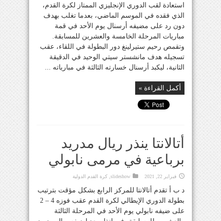
استعادة لقب الدوري الإنجليزي الممتاز لكرة القدم،
الذي فقده في الموسم الماضي، بعدما تغلب بهدف
دون رد على مضيفه أرسنال يوم الأحد في قمة
مباريات المرحلة الخامسة والعشرين للمسابقة.
وتقمص رحيم ستيرلينغ دور البطولة في اللقاء، عقب
تسجيله هدف مانشستر سيتي الوحيد في الدقيقة
الثانية، ليكبد أرسنال خسارته الثالثة في مبارياته ...
أكمل القراءة »
أتالانتا ينذر ريال مدريد
برباعية في مرمى نابولي
فبراير 22, 2021
slideshow
,
كرة القدم الدولية
د ب أ تقدم أتالانتا للمركز الرابع بشكل مؤقت بترتيب
بطولة الدوري الإيطالي لكرة القدم عقب فوزه 4 – 2
على ضيفه نابولي يوم الأحد في المرحلة الثالثة