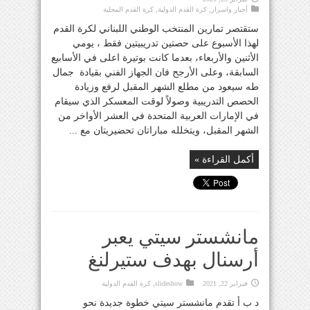
أخبار واسرار
,
كرة القدم الدولية
,
كرة القدم المحلية
ستقتصر تمارين المنتخب الوطني اللبناني لكرة القدم
لهذا الأسبوع على حصتين تدريبيتين فقط ، يومي
الأثنين والأربعاء، بعدما كانت بوتيرة اعلى في الأسابيع
السابقة، وعلى الأرجح فان الجهاز الفني بقيادة جمال
طه سيعود من مطلع الشهر المقبل لرفع وزيادة
الحصص التدريبية وصولاً لوقت المعسكر الذي سيقام
في الإمارات العربية المتحدة في العشر الأواخر من
الشهر المقبل، ويتخلله مباراتان تحضيريتان مع ...
أكمل القراءة »
مانشستر سيتي يعبر
أرسنال بهدف ستيرلنغ
فبراير 22, 2021
slideshow
,
كرة القدم الدولية
د ب أ تقدم مانشستر سيتي خطوة جديدة نحو