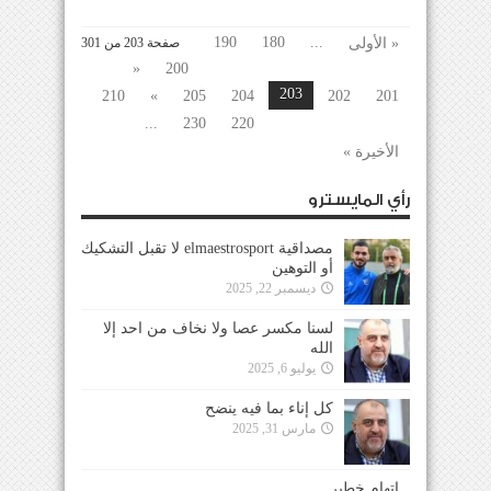
190
180
...
« الأولى
صفحة 203 من 301
«
200
203
210
»
205
204
202
201
...
230
220
الأخيرة »
رأي المايسترو
مصداقية elmaestrosport لا تقبل التشكيك
أو التوهين
ديسمبر 22, 2025
لسنا مكسر عصا ولا نخاف من احد إلا
الله
يوليو 6, 2025
كل إناء بما فيه ينضح
مارس 31, 2025
إتهام خطير