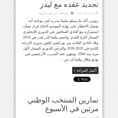
تجديد عقده مع ليدز
فبراير 23, 2021
slideshow
,
كرة القدم الدولية
رويترز أكد مارسيلو بيلسا مدرب ليدز يونايتد أنه
يفضل الانتظار حتى نهاية الموسم لاتخاذ قرار بشأن
استمراره مع النادي المنافس في الدوري الإنجليزي
الممتاز لكرة القدم. وانضم بيلسا إلى ليدز في 2018
وقاد النادي القادم من يوركشير للفوز بدوري الدرجة
الثانية في 2019-2020 والترقي للدوري الممتاز لأول
مرة منذ 2004. وينتهي عقد المدرب الأرجنتيني في
يونيو وقال بيلسا إن من ...
أكمل القراءة »
تمارين المنتخب الوطني
مرتين في الأسبوع
فبراير 23, 2021