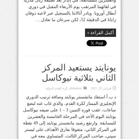
والعشرين للمسابقة، في إنذار يعد لضيفه ريال مدريد
في لقائهما المرتقب يوم الأربعاء المقبل في دوري
أبطال أوروبا. وبادر أتالانتا بالتسجيل عبر لاعبه دوفان
زاباتا في الدقيقة 52، لكن سرعان ما تعادل ...
أكمل القراءة »
يونايتد يستعيد المركز
الثاني بثلاثية نيوكاسل
فبراير 22, 2021
slideshow
,
كرة القدم الدولية
د ب أ استعاد مانشستر يونايتد وصافة ترتيب الدوري
الإنجليزي الممتاز لكرة القدم، والذي غاب عنه لبضع
ساعات، عقب فوزه الثمين 3 – 1 على ضيفه نيوكاسل
يونايتد اليوم الأحد في المرحلة الخامسة والعشرين
للمسابقة. وارتفع رصيد مانشستر يونايتد إلى 49 نقطة
في المركز الثاني، متفوقا بفارق الأهداف على ليستر
سيتي، صاحب المركز الثالث، المتساوي معه في