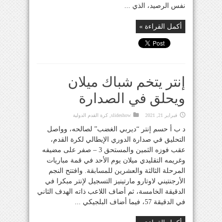
نفس الرصيد، الذي ...
أكمل القراءة »
إنتر يتخم شباك ميلان
ويحلق في الصدارة
فبراير 21, 2021
slideshow
,
كرة القدم الدولية
د ب أ حسم إنتر “ديربي الغضب” لصالحه، وواصل
التحليق في صدارة الدوري الإيطالي لكرة القدم،
عقب فوزه الثمين والمستحق 3 – صفر على مضيفه
وغريمه التقليدي ميلان يوم الأحد في قمة مباريات
المرحلة الثالثة والعشرين للمسابقة. وافتتح النجم
الأرجنتيني لاوتارو مارتينيز التسجيل لإنتر مبكرا في
الدقيقة الخامسة، ثم أضاف اللاعب ذاته الهدف الثاني
في الدقيقة 57، فيما أضاف البلجيكي ...