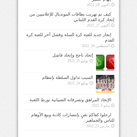
أكتوبر 28, 2022
كيف تم تهريب بطاقات المونديال للإعلاميين من
إتحاد كرة القدم اللبناني
أكتوبر 27, 2022
إنجاز جديد للعبة كرة السلة وفشل آخر للعبة كرة
القدم
أغسطس 26, 2022
إتحاد ناجح وإتحاد فاشل
يوليو 25, 2022
السبب تداول السلطة بإنتظام
يوليو 24, 2022
الإتحاد المراهق وتصرفاته الصبيانية تورط اللعبة
مايو 6, 2022
ارحلوا كفاكم تغنٍ بإنتصارات كاذبة وبيع الأوهام
للناس والجماهير
مارس 25, 2022