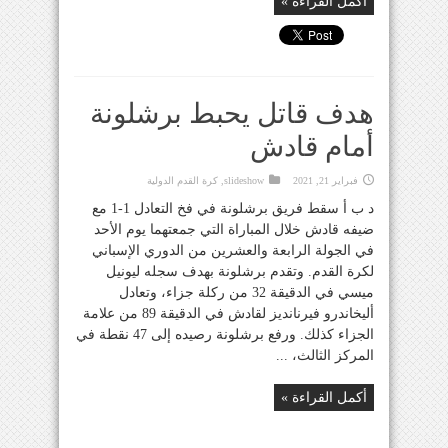
أكمل القراءة »
هدف قاتل يحبط برشلونة
أمام قادش
فبراير 21, 2021
slideshow
,
كرة القدم الدولية
د ب أ سقط فريق برشلونة في فخ التعادل 1-1 مع
ضيفه قادش خلال المباراة التي جمعتهما يوم الأحد
في الجولة الرابعة والعشرين من الدوري الإسباني
لكرة القدم. وتقدم برشلونة بهدف سجله ليونيل
ميسي في الدقيقة 32 من ركلة جزاء، وتعادل
أليخاندرو فيرنانديز لقادش في الدقيقة 89 من علامة
الجزاء كذلك. ورفع برشلونة رصيده إلى 47 نقطة في
المركز الثالث، ...
أكمل القراءة »