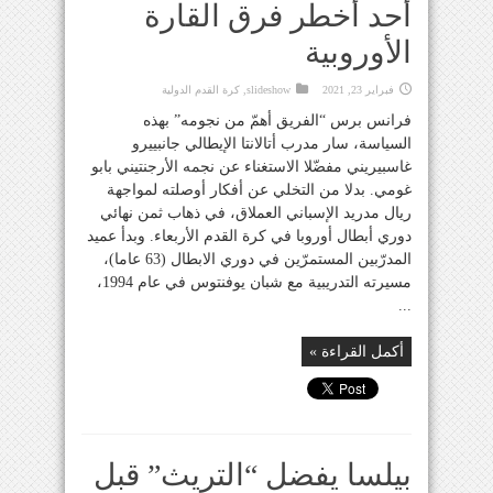
أحد أخطر فرق القارة
الأوروبية
فبراير 23, 2021
slideshow
,
كرة القدم الدولية
فرانس برس “الفريق أهمّ من نجومه” بهذه
السياسة، سار مدرب أتالانتا الإيطالي جانبييرو
غاسبيريني مفضّلا الاستغناء عن نجمه الأرجنتيني بابو
غومي. بدلا من التخلي عن أفكار أوصلته لمواجهة
ريال مدريد الإسباني العملاق، في ذهاب ثمن نهائي
دوري أبطال أوروبا في كرة القدم الأربعاء. وبدأ عميد
المدرّبين المستمرّين في دوري الابطال (63 عاما)،
مسيرته التدريبية مع شبان يوفنتوس في عام 1994،
...
أكمل القراءة »
بيلسا يفضل “التريث” قبل