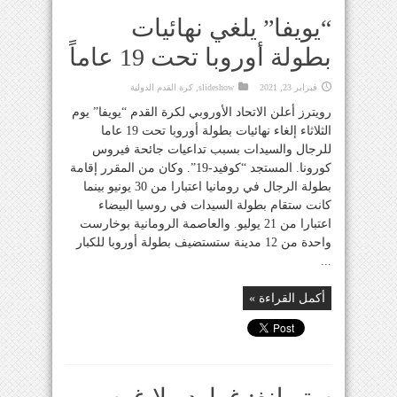
“يويفا” يلغي نهائيات
بطولة أوروبا تحت 19 عاماً
فبراير 23, 2021
slideshow
,
كرة القدم الدولية
رويترز أعلن الاتحاد الأوروبي لكرة القدم “يويفا” يوم
الثلاثاء إلغاء نهائيات بطولة أوروبا تحت 19 عاما
للرجال والسيدات بسبب تداعيات جائحة فيروس
كورونا. المستجد “كوفيد-19”. وكان من المقرر إقامة
بطولة الرجال في رومانيا اعتبارا من 30 يونيو بينما
كانت ستقام بطولة السيدات في روسيا البيضاء
اعتبارا من 21 يوليو. والعاصمة الرومانية بوخارست
واحدة من 12 مدينة ستستضيف بطولة أوروبا للكبار
...
أكمل القراءة »