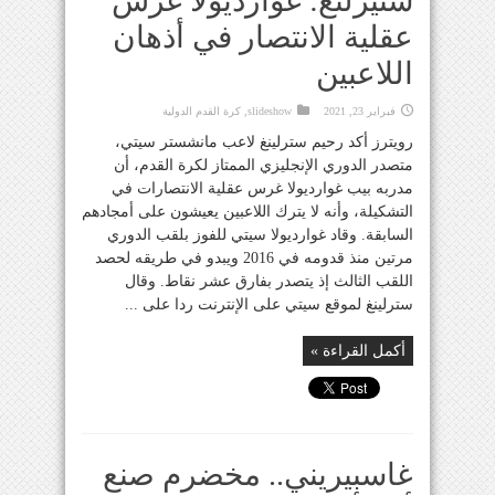
ستيرلنغ: غوارديولا غرس
عقلية الانتصار في أذهان
اللاعبين
فبراير 23, 2021
slideshow
,
كرة القدم الدولية
رويترز أكد رحيم سترلينغ لاعب مانشستر سيتي،
متصدر الدوري الإنجليزي الممتاز لكرة القدم، أن
مدربه بيب غوارديولا غرس عقلية الانتصارات في
التشكيلة، وأنه لا يترك اللاعبين يعيشون على أمجادهم
السابقة. وقاد غوارديولا سيتي للفوز بلقب الدوري
مرتين منذ قدومه في 2016 ويبدو في طريقه لحصد
اللقب الثالث إذ يتصدر بفارق عشر نقاط. وقال
سترلينغ لموقع سيتي على الإنترنت ردا على ...
أكمل القراءة »
غاسبيريني.. مخضرم صنع