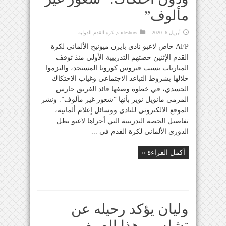
مألوف”
أبريل 6, 2020
slideshow
,
كرة القدم الدولية
AFP خاض لاعبو نادي بايرن ميونيخ الألماني لكرة
القدم الإثنين حصتهم التدريبية الأولى منذ توقف
المباريات بسبب فيروس كورونا المستجد، والتزموا
خلالها بشروط التباعد الاجتماعي وغياب الاحتكاك
الجسدي، في خطوة وصفها قائد الفريق حارس
المرمى مانويل نوير بأنها “شعور غير مألوف”. ونشر
الموقع الالكتروني للنادي ووسائل إعلام ألمانية،
تفاصيل الحصة التدريبية التي أجراها لاعبو بطل
الدوري الألماني لكرة القدم في ...
أكمل القراءة »
وليان يؤكد رحيله عن
تشلسي هذا الصيف