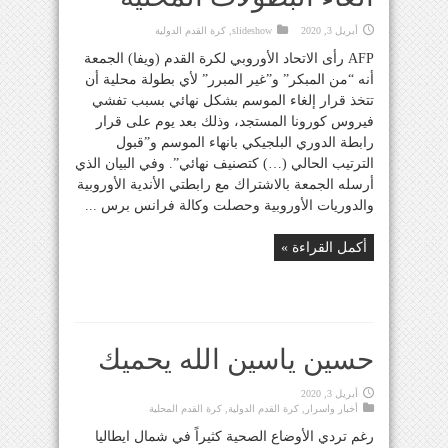
أبريل 3, 2020
slideshow
,
كرة القدم الدولية
AFP رأى الاتحاد الأوروبي لكرة القدم (ويفا) الجمعة
أنه “من المبكر” و”غير المبرر” لأي بطولة محلية أن
تتخذ قرار إلغاء الموسم بشكل نهائي بسبب تفشي
فيروس كورونا المستجد، وذلك بعد يوم على قرار
رابطة الدوري البلجيكي بانهاء الموسم و”قبول
الترتيب الحالي (…) كتصنيف نهائي”. وفي البيان الذي
أرسله الجمعة بالاشتراك مع رابطتي الأندية الأوروبية
والدوريات الأوروبية وحصلت وكالة فرانس برس ...
أكمل القراءة »
حسين ياسين الله يحميك
أبريل 3, 2020
أخبار واسرار
,
كرة القدم الدولية
,
كرة القدم المحلية
رغم تردي الأوضاع الصحية كثيراً في شمال ايطاليا