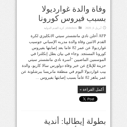
وفاة والدة غوارديولا
بسبب فيروس كورونا
أبريل 6, 2020
slideshow
,
كرة القدم الدولية
AFP أعلن نادي مانشستر سيتي الانكليزي لكرة
القدم الاثنين وفاة والدة مدربه الإسباني جوسيب
غوارديولا عن عمر 82 عاما بعد إصابتها بفيروس
كورونا المستجد. وجاء في بيان بطل إنكلترا في
الموسمين الماضيين “أسرة نادي مانشستر سيتي
حزينة للإبلاغ عن خبر وفاة دولورس سالا كاريو، والدة
بيب غوارديولا اليوم في منطقة مانريسا ببرشلونة عن
عمر يناهز 82 عاماً بسبب إصابتها بفيروس ...
أكمل القراءة »
بطولة إيطاليا: أندية