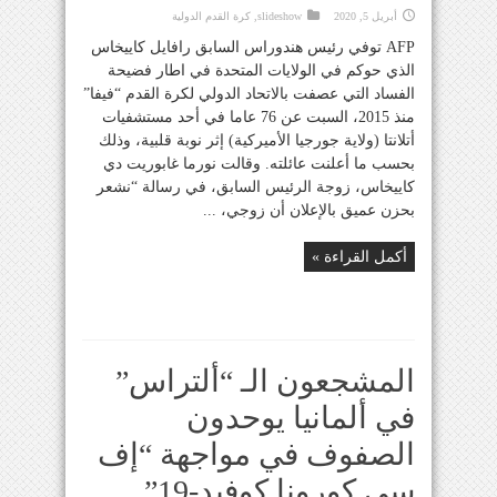
أبريل 5, 2020
slideshow
,
كرة القدم الدولية
AFP توفي رئيس هندوراس السابق رافايل كاييخاس
الذي حوكم في الولايات المتحدة في اطار فضيحة
الفساد التي عصفت بالاتحاد الدولي لكرة القدم “فيفا”
منذ 2015، السبت عن 76 عاما في أحد مستشفيات
أتلانتا (ولاية جورجيا الأميركية) إثر نوبة قلبية، وذلك
بحسب ما أعلنت عائلته. وقالت نورما غابوريت دي
كاييخاس، زوجة الرئيس السابق، في رسالة “نشعر
بحزن عميق بالإعلان أن زوجي، ...
أكمل القراءة »
المشجعون الـ “ألتراس”
في ألمانيا يوحدون
الصفوف في مواجهة “إف
سي كورونا كوفيد-19”