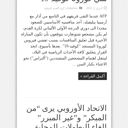
أبريل 3, 2020
slideshow
,
كرة القدم الدولية
AFP عندما التقى فريقهم في التاسع من آذار مع
أرمينيا بيليفيلد، أحد منافسيه الأساسيين للصعود
مجددا الى دوري الدرجة الأولى الألماني لكرة القدم،
لم يكن مشجعو شتوتغارت يتوقعون بأن تكون المباراة
الأخيرة قبل تعليق المنافسات بسبب تفشي فيروس
كورونا المستجد “كوفيد-19”. بعدها بأسبوع، اتخذ
القرار بتعليق كافة الأحداث الرياضية في البلاد،
لينتقل اهتمام المشجعين المتشددين (“ألتراس”) نحو
الاعتناء بكبار السن ...
أكمل القراءة »
الاتحاد الأوروبي يرى “من
المبكر” و”غير المبرر”
الغاء البطولات المحلية