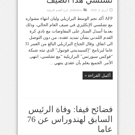
أبريل 6, 2020
slideshow
,
كرة القدم الدولية
AFP أكد نجم الوسط البرازيلي وليان انتهاء مشواره
مع تشلسي الإنكليزي في صيف العام الحالي، وذلك
بعدما أسدل الستار على المفاوضات مع نادي كرة
القدم اللندني بشأن تمديد عقده، من دون التوصل
الى اتفاق. وقال الجناح البرازيلي البالغ من العمر 31
عاما لبرنامج “إكسبيدينتي فوتبول” الذي تبثه شبكة
“فوكس سبورتس” البرازيلية “مع تشلسي، انتهى
الأمر. الجميع يعلم بأن عقدي ينتهي ...
أكمل القراءة »
فضائح فيفا: وفاة الرئيس
السابق لهندوراس عن 76
عاما