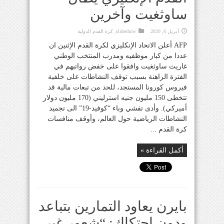
ساوثغيت وآخرين
أبريل 6, 2020
slideshow
,
كرة القدم الدولية
AFP أعلن الاتحاد الإنكليزي لكرة القدم الإثنين ان
عددا من كبار موظفيه ومدرب المنتخب الوطني
غاريث ساوثغيت وافقوا على خفض رواتبهم في
الفترة الراهنة بسبب توقف النشاطات على خلفية
فيروس كورونا المستجد، للحد من تبعات مالية قد
تتخطى 150 مليون جنيه استرليني (170 مليون دولار
أميركي). وأدى تفشي وباء “كوفيد-19” الى تجميد
النشاطات الرياضية حول العالم، وأوقف منافسات
كرة القدم ...
أكمل القراءة »
بايرن يعاود التمارين بتباعد
ودون احتكاك: “شعور غير