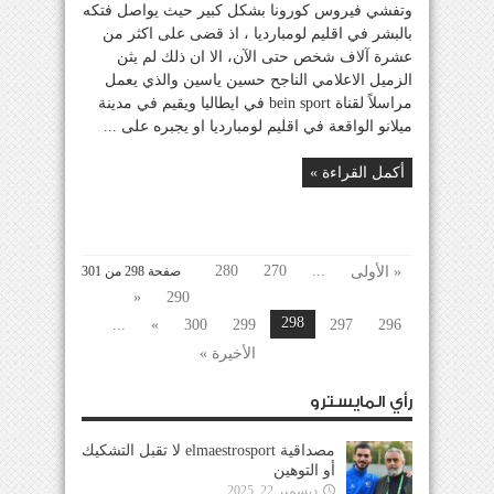
وتفشي فيروس كورونا بشكل كبير حيث يواصل فتكه
بالبشر في اقليم لومبارديا ، اذ قضى على اكثر من
عشرة آلاف شخص حتى الآن، الا ان ذلك لم يثن
الزميل الاعلامي الناجح حسين ياسين والذي يعمل
مراسلاً لقناة bein sport في ايطاليا ويقيم في مدينة
ميلانو الواقعة في اقليم لومبارديا او يجبره على ...
أكمل القراءة »
280
270
...
« الأولى
صفحة 298 من 301
«
290
298
...
»
300
299
297
296
الأخيرة »
رأي المايسترو
مصداقية elmaestrosport لا تقبل التشكيك
أو التوهين
ديسمبر 22, 2025