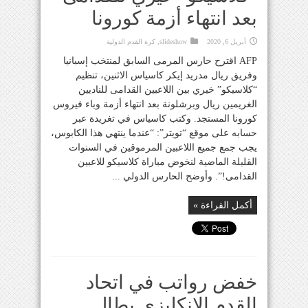
بعد انتهاء أزمة كورونا
أبريل 6, 2020
slideshow
,
كرة القدم الدولية
AFP اقترح حارس المرمى السابق لمنتخب إسبانيا
وفريق ريال مدريد إيكر كاسياس الاثنين، تنظيم
“كلاسيكو” خيري بين اللاعبين القدامى للناديين
الغريمين ريال وبرشلونة بعد انتهاء أزمة وباء فيروس
كورونا المستجد. وكتب كاسياس في تغريدة عبر
حسابه على موقع “تويتر”: “عندما ينتهي هذا الكابوس،
يجب جمع جميع اللاعبين المرموقين في السنوات
القليلة الماضية لنخوض مباراة كلاسيكو للاعبين
القدامى!”. وأوضح الحارس الدولي ...
أكمل القراءة »
خفض رواتب في اتحاد
القدم الإنكليزي يطال