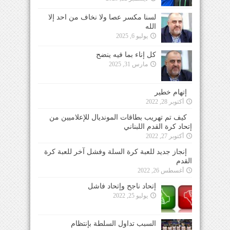
لسنا مكسر عصا ولا نخاف من احد إلا
الله
يوليو 6, 2025
كل إناء بما فيه ينضح
مارس 31, 2025
إتهام خطير
أكتوبر 28, 2022
كيف تم تهريب بطاقات المونديال للإعلاميين من
إتحاد كرة القدم اللبناني
أكتوبر 27, 2022
إنجاز جديد للعبة كرة السلة وفشل آخر للعبة كرة
القدم
أغسطس 26, 2022
إتحاد ناجح وإتحاد فاشل
يوليو 25, 2022
السبب تداول السلطة بإنتظام