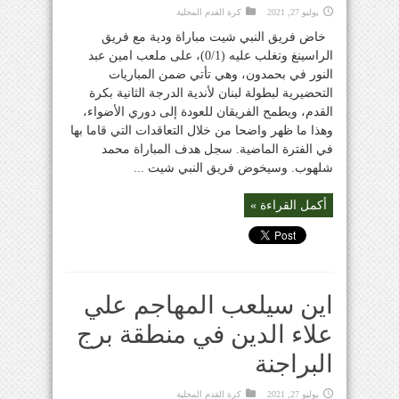
يوليو 27, 2021
كرة القدم المحلية
خاض فريق النبي شيت مباراة ودية مع فريق
الراسينغ وتغلب عليه (0/1)، على ملعب امين عبد
النور في بحمدون، وهي تأتي ضمن المباريات
التحضيرية لبطولة لبنان لأندية الدرجة الثانية بكرة
القدم، ويطمح الفريقان للعودة إلى دوري الأضواء،
وهذا ما ظهر واضحا من خلال التعاقدات التي قاما بها
في الفترة الماضية. سجل هدف المباراة محمد
شلهوب. وسيخوض فريق النبي شيت ...
أكمل القراءة »
اين سيلعب المهاجم علي
علاء الدين في منطقة برج
البراجنة
يوليو 27, 2021
كرة القدم المحلية