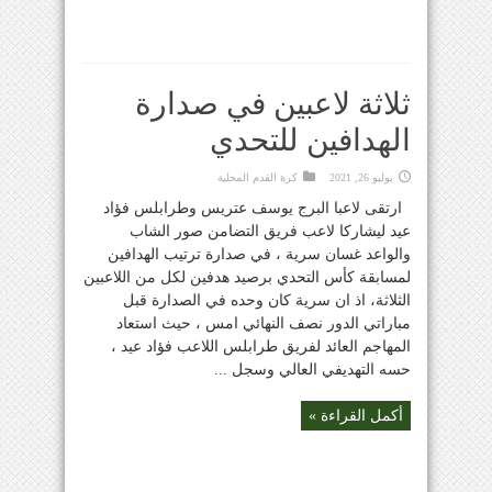
ثلاثة لاعبين في صدارة
الهدافين للتحدي
يوليو 26, 2021
كرة القدم المحلية
ارتقى لاعبا البرج يوسف عتريس وطرابلس فؤاد
عيد ليشاركا لاعب فريق التضامن صور الشاب
والواعد غسان سرية ، في صدارة ترتيب الهدافين
لمسابقة كأس التحدي برصيد هدفين لكل من اللاعبين
الثلاثة، اذ ان سرية كان وحده في الصدارة قبل
مباراتي الدور نصف النهائي امس ، حيث استعاد
المهاجم العائد لفريق طرابلس اللاعب فؤاد عيد ،
حسه التهديفي العالي وسجل ...
أكمل القراءة »