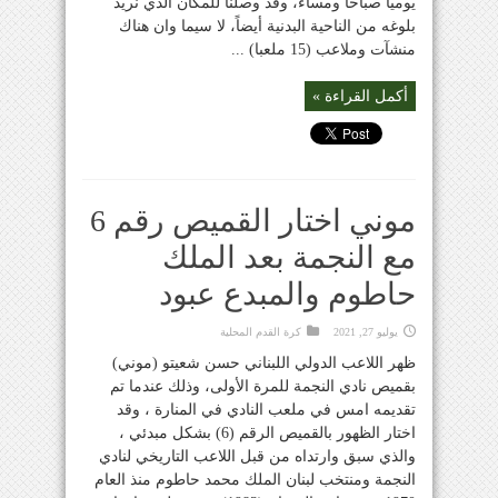
يومياً صباحاً ومساءً، وقد وصلنا للمكان الذي نريد
بلوغه من الناحية البدنية أيضاً، لا سيما وان هناك
منشآت وملاعب (15 ملعبا) ...
أكمل القراءة »
موني اختار القميص رقم 6
مع النجمة بعد الملك
حاطوم والمبدع عبود
يوليو 27, 2021
كرة القدم المحلية
ظهر اللاعب الدولي اللبناني حسن شعيتو (موني)
بقميص نادي النجمة للمرة الأولى، وذلك عندما تم
تقديمه امس في ملعب النادي في المنارة ، وقد
اختار الظهور بالقميص الرقم (6) بشكل مبدئي ،
والذي سبق وارتداه من قبل اللاعب التاريخي لنادي
النجمة ومنتخب لبنان الملك محمد حاطوم منذ العام