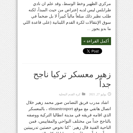
مركزي الظهير وخط الوسط، وقد علم ان نادي
طرابلس ليس لديه إعتراض من حيث المبدأ، لكنه
طلب نظير ذلك مبلغاً مالياً كبيراً لا بل ضخماً في
سوق الإنتقالات لكرة القدم اللبنانية (على قاعدة اللي
ما بدو يجوز ...
أكمل القراءة »
زهير معسكر تركيا ناجح
جداً
يوليو 27, 2021
كرة القدم المحلية
اشاد مدرب فريق التضامن صور محمد زهير خلال
اتصال هاتفي مع موقع elmaestrosport ، بالمعسكر
الذي اقامه فريقه في مدينة انطاليا التركية ووصفه
بالناجح جداً من مختلف النواحي والمقاييس، فمن
الناحية الفنية قال زهير: “كنا نخوض حصتين تدريبيتين