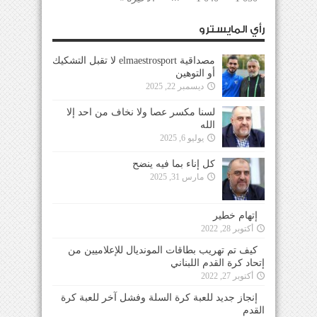
رأي المايسترو
مصداقية elmaestrosport لا تقبل التشكيك
أو التوهين
ديسمبر 22, 2025
لسنا مكسر عصا ولا نخاف من احد إلا
الله
يوليو 6, 2025
كل إناء بما فيه ينضح
مارس 31, 2025
إتهام خطير
أكتوبر 28, 2022
كيف تم تهريب بطاقات المونديال للإعلاميين من
إتحاد كرة القدم اللبناني
أكتوبر 27, 2022
إنجاز جديد للعبة كرة السلة وفشل آخر للعبة كرة
القدم