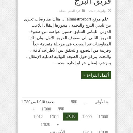
فريق البرج
يوليو 26, 2021
كرة القدم المحلية
علم موقع elmaestrosport ان هناك مفاوضات تجري
بين ناديي البرج والنجمة ، محورها إنتقال اللاعب
الدولي اللبناني السابق حسين عواضة من صفوف
الفريق الثاني إلى صفوف الفريق الأول، وان تلك
المفاوضات قد اصبحت في مرحلة متقدمة جداً
وقريبة من النضوج والتحقق بين الأطراف كافة ،
والبحث يتركز حول الصيغة النهائية لعملية الإنتقال ،
بموجب إنتقال حر او إعارة لمدة ...
أكمل القراءة »
980
...
« الأولى
صفحة 1٬010 من 1٬330
«
990
1٬000
1٬010
1٬012
1٬011
1٬009
1٬008
»
1٬020
...
1٬030
1٬040
الأخيرة »