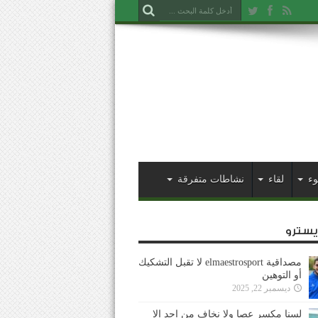
وء
لقاء
نشاطات متفرقة
ايسترو
مصداقية elmaestrosport لا تقبل التشكيك
أو التوهين
ديسمبر 22, 2025
لسنا مكسر عصا ولا نخاف من احد إلا