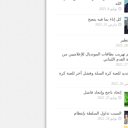
الله
يوليو 6, 2025
كل إناء بما فيه ينضح
مارس 31, 2025
خطير
 تهريب بطاقات المونديال للإعلاميين من
 القدم اللبناني
جديد للعبة كرة السلة وفشل آخر للعبة كرة
 2022
إتحاد ناجح وإتحاد فاشل
يوليو 25, 2022
السبب تداول السلطة بإنتظام
يوليو 24, 2022