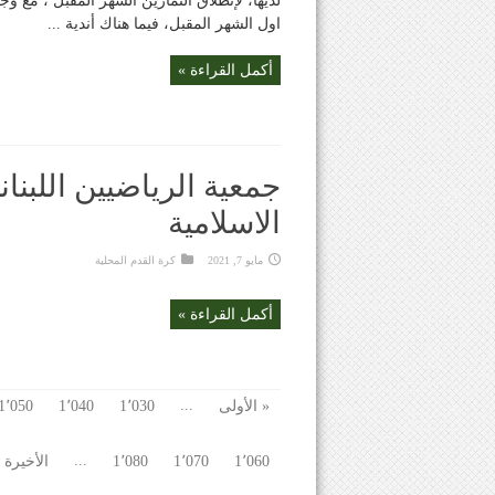
لديها، لإنطلاق التمارين الشهر المقبل ، مع
اول الشهر المقبل، فيما هناك أندية ...
أكمل القراءة »
جمعية الرياضيين اللبناني
الاسلامية
مايو 7, 2021
كرة القدم المحلية
أكمل القراءة »
...
« الأولى
1٬030
1٬040
1٬050
...
1٬060
1٬070
1٬080
الأخيرة 