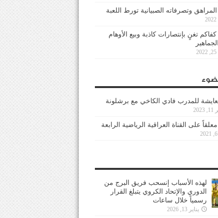
 المراهق وتصرفاته الصبيانية تورط اللعبة
كفاكم تغنٍ بإنتصارات كاذبة وبيع الأوهام
لجماهير
2
ضوء
عايشة للمدرب فادي الكاخي مع برشلونة
202
معلقاً على القناة العراقية الرياضية الرابعة
لهذه الأسباب إنسحب فريق البرج من
الدوري والإتحاد الكروي يتبلغ القرار
رسمياً خلال ساعات
يناير 13, 2026