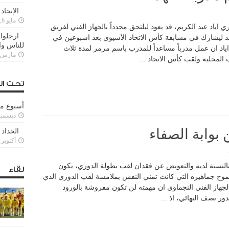
الإتحاد
مايو 6, 2022
e ان المدرب السوري اياد عبد الكريم، قد يعود ليلتحق مجدداً بالجهاز الفني لفريق
ارحلوا 
د ليشارك في مسابقة كأس الاتحاد الآسيوي بعد اسبوعين في
للناس وا
اياد ان عمل مدرباً مساعداً للمدرب باسم مرمر لمدة ثلاث
مارس 25, 022
المحلية ولقب كأس الاتحاد ...
تحت ال
أسبوع م
ديسمبر 11, 3
 بوابة الصفاء
الحداد 
أكتوبر 6, 2021
بالنسبة لديه والتعويض عن فقدان لقب بطولة الدوري، يكون
لقاء
موح جماهيره التي كانت تمني النفس بملامسة لقب الدوري الذي
جهاز الفني النجماوي ان مهمته لن تكون مفروشة بالورود
ر نصف النهائي، اذ ...