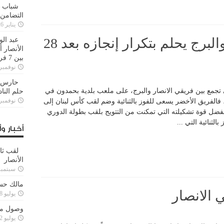
شباب ا
التضامن
يناير 26, 2025
الانصار يسعى للدوبلة والبرج يحلم بتكرار إنجازه بعد 28
عبد الو
الأنصار 
بين 7 فرق
نوفمبر 29, 20
حارس م
تي تجمع بين فريقي الانصار والبرج، على ملعب بلدية بحمدون في
حلم النا
نوفمبر 27, 20
 فالفريق الأخضر يسعى للفوز بالثنائية وضم لقب كأس لبنان إلى
فضل قوة تشكيلته التي تمكنت من التتويج بلقب بطولة الدوري
لثنائية التي ...
أخبار وأ
لقب ثا
الأنصار
سبتمبر 15, 4
مالك حس
يوليو 28, 2023
وصول مدا
يوليو 12, 2023