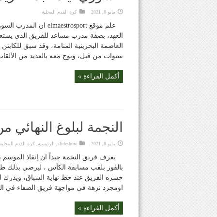
مايو 8, 2021
كرة القدم المحلية
علم موقع lmaestrosport
العهد، بصفة مدرب مساعد للفريق الذي يستع
العاصمة البحرينية المنامة، وقد سبق للكابتن 
سنوات من قبل، وتوج معه بالعديد من الألقاب 
أكمل القراءة »
النجمة لبلوغ النهائي من
مايو 8, 2021
slideshow
,
الرئيسية
,
كرة القدم المحلية
يعرف فريق النجمة جيداً ان إنقاذ الموسم 
بالفوز بلقب مسابقة الكأس ، ليرضي بذلك ط
خسره الفريق عند خط نهاية السباق، ويدرك ال
اومجرد نزهة في مواجهة فريق الصفاء في الدو
أكمل القراءة »