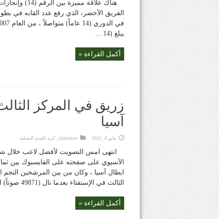
هناك علاقة ممي
يبلغ (14 ...
أكمل القراءة »
زريق في المركز الثال
آسيا
مايو 8, 2021
slideshow
,
كرة القدم المحلية
انتهى امس التصويت لأفضل لاعب خلال شهر 
الآسيوي على صفحته على الفايسبوك بين ثماني
ابطال آسيا ، وكان من بين المرشحين النجم ال
الثالث في الإستفتاء بعدما نال (49871 صوتاً) اي ما نسبته (15،64٪) من ...
أكمل القراءة »