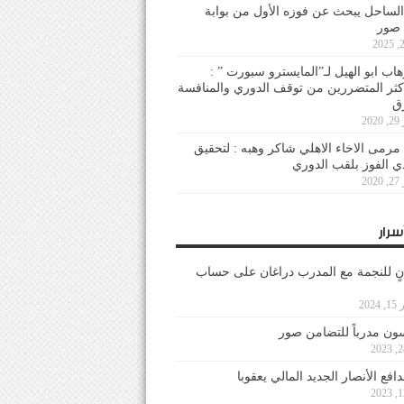
لساحل يبحث عن فوزه الأول من بوابة
 صور
هاب ابو الهيل لـ”المايسترو سبورت ” :
أكثر المتضررين من توقف الدوري والمنافسة
20
رمى الاخاء الاهلي شاكر وهبه : لتحقيق
دي الفوز بلقب الدوري
20
سرار
نٍ للنجمة مع المدرب دراغان على حساب
202
ون مدرباً للتضامن صور
فع الأنصار الجديد المالي يعقوبا