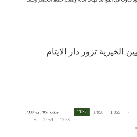
 وجود تفاوت في المواعيد فهناك اندية وضعت خطط التحضير وستبدأ
ين الخيرية تزور دار الايتام
1٬057
«
1٬055
1٬056
صفحة 1٬057 من 1٬330
»
1٬059
1٬058
»