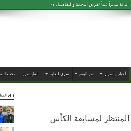
 الاسترالي في النهائي الاسيوي
أخبار واسرار
سر اليوم
سري للغاية
المايسترو
تحت الض
رأي الم
المنتظر لمسابقة الكأس