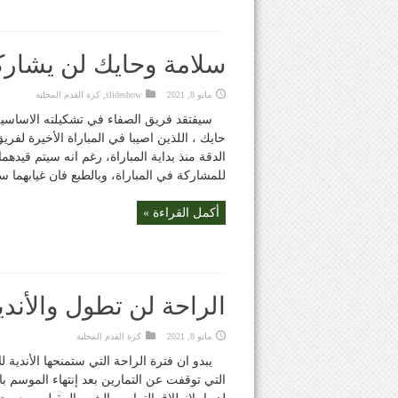
سلامة وحايك لن يشاركا
مايو 8, 2021
slideshow
,
كرة القدم المحلية
سيفتقد فريق الصفاء في تشكيلته الاساسية
حايك ، اللذين اصيبا في المباراة الأخيرة لفري
للمشاركة في المباراة، وبالطبع فان غيابهما س
أكمل القراءة »
الراحة لن تطول والأندي
مايو 8, 2021
كرة القدم المحلية
يبدو ان فترة الراحة التي ستمنحها الأندية ل
التي توقفت عن التمارين بعد إنتهاء الموسم 