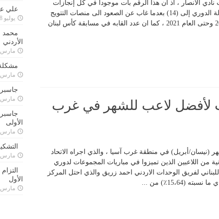
زة بين الرقم (14) وإنجازات نادي الانصار ، اذ ان هذا الرقم بات موجوداً في كل إنجازات
علي علا
الفريق الأخضر، الذي رفع عدد القابه في بطولة الدوري إلى (14) بعدما غاب عن الصعود الى منصات التتويج
يوليو 8, 2023
في الدوري (14 عاماً) متواصلاً ، من العام 2007 وحتى العام 2021 ، كما ان عدد القابه في مسابقة كأس لبنان
محمد ق
الأردني
مارس 24, 021
مشكلة 
مارس 24, 021
جاسبرت
مارس 24, 021
ث لأفضل لاعب للشهر في غرب
جاسبرت 
الأولى
مارس 24, 021
التشكي
(نيسان/أبريل) في منطقة غرب آسيا ، والذي اجراه الاتحاد
مارس 24, 021
ة من اللاعبين الذين تميزوا في مباريات المجموعات لدوري
التزام
لبناني لفريق الوحدات الاردني احمد زريق والذي احتل المركز
الأول
مارس 24, 021