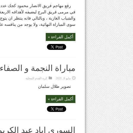
رفع مهاجم فريق الانصار محمود كجك عدد 
في مرمى فريق البرج ليضيفه لأهدافه الاربعة
والشباب الغازية ، وبالتالي فانه ينتظر ان يتو
سوى المباراة النهائية، ولا يوجد من ينافسه عل
أكمل القراءة »
مباراة النجمة و الصفاء
مايو 8, 2021
كرة القدم المحلية
تصوير طلال سلمان
أكمل القراءة »
السوري اياد عبد الكريم 