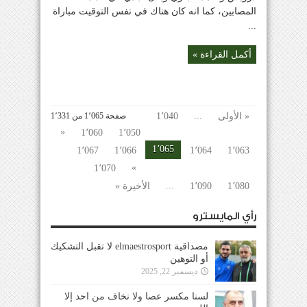
المصابين، كما انه كان هناك في نفس التوقيت مباراة
...
أكمل القراءة »
...
« الأولى
1٬040
صفحة 1٬065 من 1٬331
«
1٬060
1٬050
1٬065
1٬067
1٬066
1٬064
1٬063
»
1٬070
...
1٬080
1٬090
الأخيرة »
رأي المايسترو
مصداقية elmaestrosport لا تقبل التشكيك
أو التوهين
ديسمبر 22, 2025
لسنا مكسر عصا ولا نخاف من احد إلا