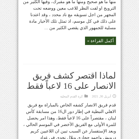
منها ما هو صحيح ومنها ما هو مفبرك، وفيها الكثير من
الترويج او لفت النظر للاعب معين ووضعه تحت
المجهر من اجل تسويقه مع ناد محدد ، وقد اعتدنا
على ذلك في كل موسم، اذ تمثل تلك الأخبار مادة
مسلية للجمهور الذي يقضي الكثير من ...
أكمل القراءة »
لماذا اقتصر كشف فريق
الانصار على 16 لاعباً فقط
أبريل 30, 2021
كرة القدم المحلية
قدم فريق الانصار كشفه الخاص بالمباراة مع فريق
الاهلي النبطية في إطار دور ال16 من مسابقة كأس
لبنان ، مقتصراً على 16 لاعباً فقط، وهذا امر يحصل
للمرة الأولى مع الفريق الأخضر في الموسم الحالي ،
وبعد الإستفسار عن السبب تبين ان اللاعبين كريم
درويش واحمد حجازي وبلال نجدي في عداد