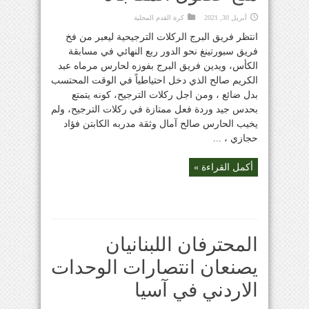
أبريل 30, 2021
كرة القدم المحلية
انتظر فريق البرج الركلات الترجيحية ليعبر من فخ
فريق سبورتينغ نحو الدور ربع النهائي في مسابقة
الكأس، ويدين فريق البرج بفوزه لحارس مرماه عبد
الكريم صالح الذي دخل احتياطياً في الوقت المحتسب
بدل ضائع ، ومن اجل ركلات الترجيح، كونه يتمتع
بحدس جيد وردة فعل ممتازة في ركلات الترجيح، ولم
يخيب الحارس صالح آمال وثقة مدربه الكابتن فؤاد
حجازي ، ...
أكمل القراءة »
المحترفان اللبنانيان
يصنعان انتصارات الوحدات
الاردني في آسيا