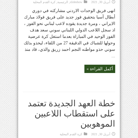
أبريل 30, 2021
slideshow
,
الرئيسية
,
كرة القدم المحلية
انهى فريق الوحدات الاردني مشاركته في دوري
أبطال آسيا بتحقيق فوز جديد على فريق فولاذ مبارك
الايراني ، ومرة جديدة يقوده لاعب لبناني نحو الفوز ،
اذ سجل اللاعب الدولي اللبناني سوني سعد هدف
الفوز الوحيد في المباراة بعدما استغل كرة عرضية
وحولها للشباك في الدقيقة 27 من اللقاء، ليحذو بذلك
سوني حذو مواطنه النجم احمد زريق والذي، قاد منذ
...
أكمل القراءة »
خطة العهد الجديدة تعتمد
على استقطاب اللاعبين
الموهوبين
أبريل 30, 2021
كرة القدم المحلية