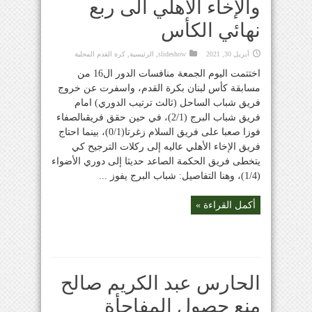
والإخاء الاهلي الى ربع
نهائي الكأس
أبريل 30, 2021
slideshow
,
الرئيسية
,
كرة القدم المحلية
اختتمت اليوم الجمعة منافسات الدور ال16 من
مسابقة كأس لبنان بكرة القدم، واسفرت عن خروج
فريق شباب الساحل (ثالث ترتيب الدوري) امام
فريق شباب البرج (2/1)، في حين حقق فريقىالصفاء
فوزا صعبا على فريق السلام زغرتا(0/1)، بينما احتاج
فريق الإخاء الأهلي عاليه إلى ركلات الترجيح كي
يتخطى فريق الحكمة الصاعد حديثا إلى دوري الأضواء
(1/4)، وهنا التفاصيل: شباب البرج يفوز ...
أكمل القراءة »
الحارس عبد الكريم صالح
منع حصول المفاجأة