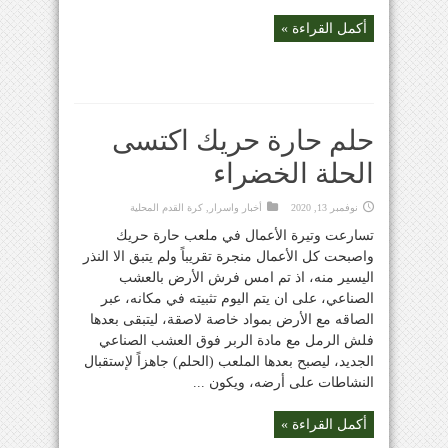
أكمل القراءة »
حلم حارة حريك اكتسى
الحلة الخضراء
نوفمبر 13, 2020
أخبار واسرار
,
كرة القدم المحلية
تسارعت وتيرة الأعمال في ملعب حارة حريك
واصبحت كل الأعمال منجرة تقريباً ولم يتبق الا النذر
اليسير منه، اذ تم امس فرش الأرض بالعشب
الصناعي، على ان يتم اليوم تثبيته في مكانه، عبر
الصاقه مع الأرض بمواد خاصة لاصقة، ليتبقى بعدها
فلش الرمل مع مادة الربر فوق العشب الصناعي
الجديد، ليصبح بعدها الملعب (الحلم) جاهزاً لإستقبال
النشاطات على أرضه، ويكون ...
أكمل القراءة »