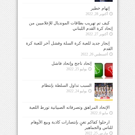
إتهام خطير
أكتوبر 28, 2022
كيف تم تهريب بطاقات المونديال للإعلاميين من
إتحاد كرة القدم اللبناني
أكتوبر 27, 2022
إنجاز جديد للعبة كرة السلة وفشل آخر للعبة كرة
القدم
أغسطس 26, 2022
إتحاد ناجح وإتحاد فاشل
يوليو 25, 2022
السبب تداول السلطة بإنتظام
يوليو 24, 2022
الإتحاد المراهق وتصرفاته الصبيانية تورط اللعبة
مايو 6, 2022
ارحلوا كفاكم تغنٍ بإنتصارات كاذبة وبيع الأوهام
للناس والجماهير
مارس 25, 2022