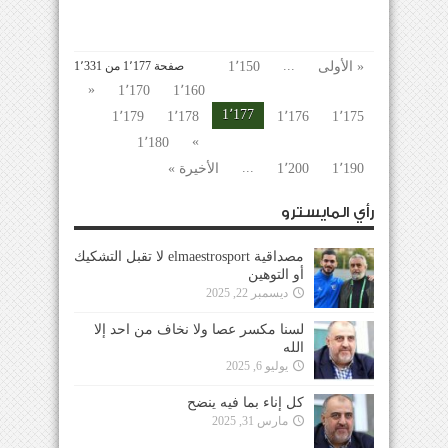
...
« الأولى
1٬150
صفحة 1٬177 من 1٬331
«
1٬170
1٬160
1٬177
1٬179
1٬178
1٬176
1٬175
»
1٬180
...
1٬190
1٬200
الأخيرة »
رأي المايسترو
مصداقية elmaestrosport لا تقبل التشكيك
أو التوهين
ديسمبر 22, 2025
لسنا مكسر عصا ولا نخاف من احد إلا
الله
يوليو 6, 2025
كل إناء بما فيه ينضح
مارس 31, 2025