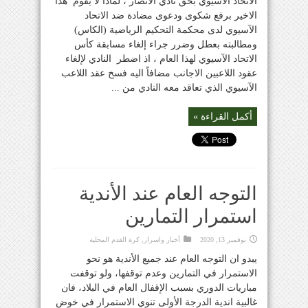
الاتحاد الآسيوي بحق نادي الانصار ، لماذا لا يقوم هذا
الاخير برفع شكوى ودعوى مضادة ضد الاتحاد
الآسيوي لدى محكمة التحكيم الرياضية (الكاس)
ومطالبته بعطل وضرر جراء إلغاء مسابقة كأس
الاتحاد الآسيوي لهذا العام ، اذ اضطر النادي لإلغاء
عقود اللاعبين الاجانب مضافاً اليه فسخ عقد اللاعب
الآسيوي الذي تعاقد معه النادي من ...
أكمل القراءة »
التوجه العام عند الأندية
استمرار التمارين
نوفمبر 13, 2020
أخبار واسرار
,
كرة القدم المحلية
يبدو ان التوجه العام عند جميع الأندية هو نحو
الاستمرار في التمارين وعدم توقفها، ولو توقفت
مباريات الدوري بسبب الإقفال العام في البلاد، فان
غالبية اندية الدرجة الأولى تنوي الاستمرار في خوض