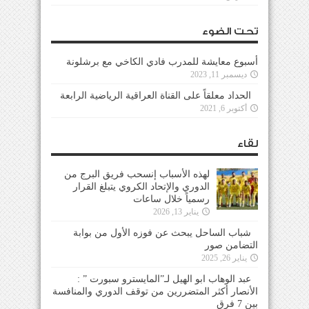
تحت الضوء
أسبوع معايشة للمدرب فادي الكاخي مع برشلونة
ديسمبر 11, 2023
الحداد معلقاً على القناة العراقية الرياضية الرابعة
أكتوبر 6, 2021
لقاء
لهذه الأسباب إنسحب فريق البرج من
الدوري والإتحاد الكروي يتبلغ القرار
رسمياً خلال ساعات
يناير 13, 2026
شباب الساحل يبحث عن فوزه الأول من بوابة
التضامن صور
يناير 26, 2025
عبد الوهاب ابو الهيل لـ”المايسترو سبورت ” :
الأنصار أكثر المتضررين من توقف الدوري والمنافسة
بين 7 فرق