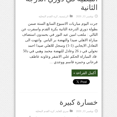
الثانية
نوفمبر 13, 2020
الرئيسية
,
كرة القدم المحلية
جرت اليوم مباريات الاسبوع السابع الستة صمن
بطولة دوري الدرجة الثانية بكرة القدم واسفرت عن
التالي : ملعب امين عبد النور في بحمدون استضاف
مباراة الاهلي صيدا والنهضة بر الياس وانتهت الى
التعادل الايجابي (1-1) وسجل للاهلي صيدا احمد
نحولي في د 26 وعادل للنهضة محمد وهبي في د50
قاد المباراة الحكم علي الاشقر وعاونه عاطف
قرحاني وحمزه قاسم ووجدي ...
أكمل القراءة »
خسارة كبيرة
نوفمبر 13, 2020
سري للغاية
,
كرة القدم المحلية