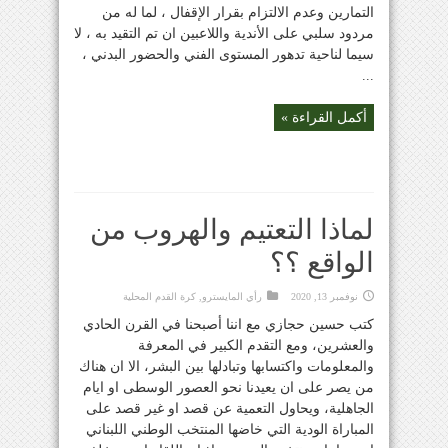
التمارين وعدم الالتزام بقرار الإقفال ، لما له من
مردود سلبي على الأندية واللاعبين ان تم التقيد به ، لا
سيما لناحية تدهور المستوى الفني والحضور البدني ،
...
أكمل القراءة »
لماذا التعتيم والهروب من
الواقع ؟؟
نوفمبر 13, 2020
رأي المايسترو
,
كرة القدم المحلية
كتب حسين حجازي مع اننا أصبحنا في القرن الحادي
والعشرين، ومع التقدم الكبير في المعرفة
والمعلومات واكتسابها وتبادلها بين البشر، الا ان هناك
من يصر على ان يعيدنا نحو العصور الوسطى او ايام
الجاهلية، ويحاول التعمية عن قصد او غير قصد على
المباراة الودية التي خاضها المنتخب الوطني اللبناني