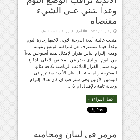
الأندية تراقب الوضع اليوم
وغداً لتبني على الشيء
مقتضاه
نوفمبر 14, 2020
أخبار واسرار
,
كرة القدم المحلية
منحت غالبية أندية الدرجة الأولى لاعبيها إجازة اليوم
وغداً، فيما ستنصرف هي لمراقبة الوضع وتقيمه
ومدى إلتزام الناس بقرار الإقفال لمدة أسبوعين بدءاً
من اليوم ، والذي صدر عن المجلس الأعلى للدفاع،
وقد شمل القرار الملاعب الرياضية بكافة فئاتها
المفتوحة والمقفلة ، لذا فان الأندية ستلتزم في
اليومين الأولين وهي ستراقب ان كان هناك إلتزام
وجدية تامة بالإقفال ام لا، ...
أكمل القراءة »
مرمر في لبنان ومحاميه