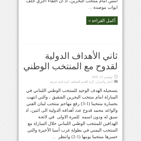
امس امام منتخب البحرين، اذ ان اللقاء اجري خلف
ابواب موصدة ...
أكمل القراءة »
ثاني الأهداف الدولية
لقدوح مع المنتخب الوطني
نوفمبر 13, 2020
أخبار واسرار
,
كرة القدم المحلية
,
كرة قدم عربية
بتسجيله الهدف الوحيد للمنتخب الوطني اللبناني في
المباراة امام منتخب البحرين الشقيق ، والتي انتهت
بخسارة منتخبنا (1-3) رفع مهاجم منتخب لبنان الفتي
والواعد محمد قدوح عدد أهدافه الدولية الى اثنين، اذ
سبق له ودون اسمه للمرة الاولى في لائحة
الهدافين للمنتخب الوطني اللبناني خلال المباراة مع
المنتخب اليمني في بطولة غرب آسيا الأخيرة والتي
خسرها منتخبنا يومها (1-2) وانتظر ...