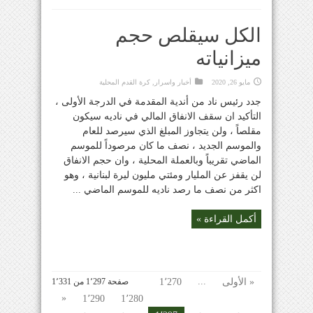
الكل سيقلص حجم
ميزانياته
مايو 26, 2020
أخبار واسرار
,
كرة القدم المحلية
جدد رئيس ناد من أندية المقدمة في الدرجة الأولى ،
التأكيد ان سقف الانفاق المالي في ناديه سيكون
مقلصاً ، ولن يتجاوز المبلغ الذي سيرصد للعام
والموسم الجديد ، نصف ما كان مرصوداً للموسم
الماضي تقريباً وبالعملة المحلية ، وان حجم الانفاق
لن يقفز عن المليار ومئتي مليون ليرة لبنانية ، وهو
اكثر من نصف ما رصد ناديه للموسم الماضي ...
أكمل القراءة »
...
« الأولى
1٬270
صفحة 1٬297 من 1٬331
«
1٬290
1٬280