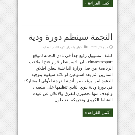
أكمل القراءة »
النجمة سينظم دورة ودية
مايو 27, 2020
أخبار واسرار
,
كرة القدم المحلية
كشف مسؤول رفيع جداً في نادي النجمة لموقع
elmaestrosport ، ان ناديه ينتظر قرار فتح الملاعب
الرياضية من قبل وزارة الداخلية ليعلن اطلاق
التمارين، ثم بعد اسبوعين او ثلاثة سيقوم بتوجيه
الدعوة لمن يرغب من أندية الدرجة الأولى للمشاركة
في دورة ودية ينوي النادي تنظيمها على ملعبه ،
والهدف منها تحضيري للفرق والاعلان عن عودة
النشاط الكروي وتحريكه بعد طول ...
أكمل القراءة »