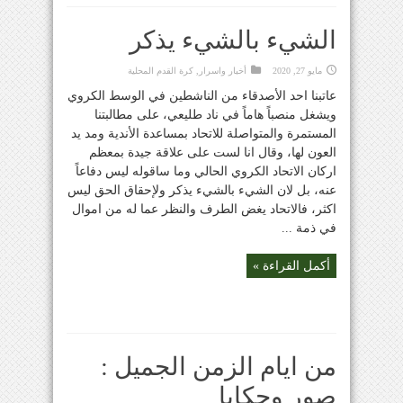
الشيء بالشيء يذكر
مايو 27, 2020
أخبار واسرار
,
كرة القدم المحلية
عاتبنا احد الأصدقاء من الناشطين في الوسط الكروي
ويشغل منصباً هاماً في ناد طليعي، على مطالبتنا
المستمرة والمتواصلة للاتحاد بمساعدة الأندية ومد يد
العون لها، وقال انا لست على علاقة جيدة بمعظم
اركان الاتحاد الكروي الحالي وما ساقوله ليس دفاعاً
عنه، بل لان الشيء بالشيء يذكر ولإحقاق الحق ليس
اكثر، فالاتحاد يغض الطرف والنظر عما له من اموال
في ذمة ...
أكمل القراءة »
من ايام الزمن الجميل :
صور وحكايا