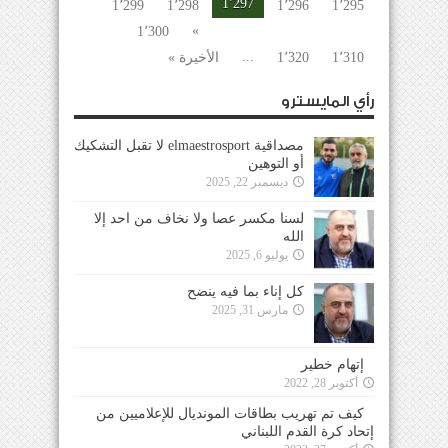
1٬297
1٬299
1٬298
1٬296
1٬295
»
1٬300
...
1٬310
1٬320
الأخيرة »
رأي المايسترو
مصداقية elmaestrosport لا تقبل التشكيك
أو التوهين
ديسمبر 22, 2025
لسنا مكسر عصا ولا نخاف من احد إلا
الله
يوليو 6, 2025
كل إناء بما فيه ينضح
مارس 31, 2025
إتهام خطير
أكتوبر 28, 2022
كيف تم تهريب بطاقات المونديال للإعلاميين من
إتحاد كرة القدم اللبناني