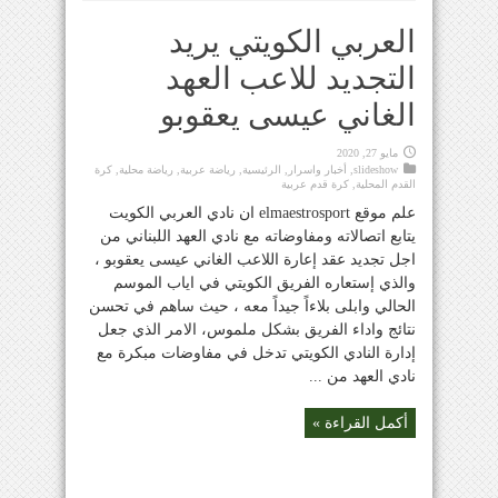
العربي الكويتي يريد
التجديد للاعب العهد
الغاني عيسى يعقوبو
مايو 27, 2020
slideshow
,
أخبار واسرار
,
الرئيسية
,
رياضة عربية
,
رياضة محلية
,
كرة
القدم المحلية
,
كرة قدم عربية
علم موقع elmaestrosport ان نادي العربي الكويت
يتابع اتصالاته ومفاوضاته مع نادي العهد اللبناني من
اجل تجديد عقد إعارة اللاعب الغاني عيسى يعقوبو ،
والذي إستعاره الفريق الكويتي في اياب الموسم
الحالي وابلى بلاءاً جيداً معه ، حيث ساهم في تحسن
نتائج واداء الفريق بشكل ملموس، الامر الذي جعل
إدارة النادي الكويتي تدخل في مفاوضات مبكرة مع
نادي العهد من ...
أكمل القراءة »