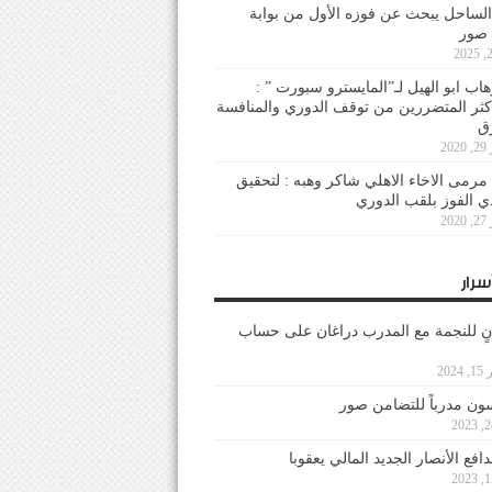
لساحل يبحث عن فوزه الأول من بوابة
 صور
هاب ابو الهيل لـ”المايسترو سبورت ” :
أكثر المتضررين من توقف الدوري والمنافسة
20
رمى الاخاء الاهلي شاكر وهبه : لتحقيق
دي الفوز بلقب الدوري
20
سرار
نٍ للنجمة مع المدرب دراغان على حساب
202
ون مدرباً للتضامن صور
فع الأنصار الجديد المالي يعقوبا