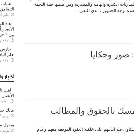
شباب ا
مباريات الكبيرة والهامة والمصيرية ومن ضمنها قمة النجمة
التضامن
دة بوجه الجمهور ، الذي اكتفى ...
يناير 26, 2025
عبد الو
الأنصار 
بين 7 فرق
نوفمبر 29, 20
حارس م
: صور وحكايا
حلم النا
نوفمبر 27, 20
أخبار وأ
لقب ثا
الأنصار
سبتمبر 15, 4
سك بالحقوق والمطالب
مالك حس
يوليو 28, 2023
وصول مدا
بشكاوى ضد انديتهم على خلفية العقود الموقعة معهم وعدم
يوليو 12, 2023