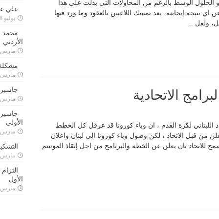
ت او الحلول الوسط بالرغم من المحاولات التي بذلت على هذا
علي علا
 اي نتيجة إيجابية، بعد تمسك اللاعبين بالعقود وما ورد فيها
يوليو 8, 2023
، ولعل ...
محمد ق
الأردني
مارس 24, 021
مشكلة 
مارس 24, 021
جاسبرت
رامج الاتحادية
مارس 24, 021
جاسبرت 
الأولى
اللبناني لكرة القدم ، ان وباء كورونا قد عرقل كل الخطط
مارس 24, 021
لن من قبل الاتحاد ، لكن وصول وباء كورونا الى لبنان واعلان
 يسمح للاتحاد بان يعلن عن الخطة والبرنامج من اجل إنقاذ الموسم
التشكي
مارس 24, 021
التزام
الأول
مارس 24, 021