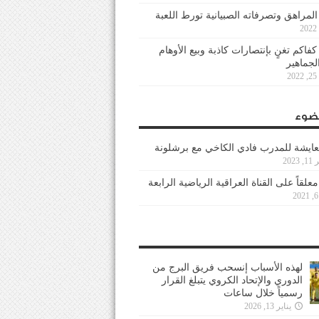
 المراهق وتصرفاته الصبيانية تورط اللعبة
كفاكم تغنٍ بإنتصارات كاذبة وبيع الأوهام
لجماهير
2
ضوء
عايشة للمدرب فادي الكاخي مع برشلونة
202
معلقاً على القناة العراقية الرياضية الرابعة
لهذه الأسباب إنسحب فريق البرج من
الدوري والإتحاد الكروي يتبلغ القرار
رسمياً خلال ساعات
يناير 13, 2026