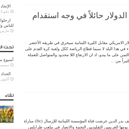
الإتحاد
مايو 6, 2022
دولار حائلاً في وجه استقدام
ارحلوا 
للناس وا
مارس 25, 022
ار الامريكي مقابل الليرة اللبنانية سيحرق في طريقه الأخضر
تحت ال
في هذا البلد لا سيما قطاع الرياضة ككل ولعبة كرة القدم على
 على ما يبدو، اذ ان الارتفاع اللا محدود والمتواصل للعملة
أسبوع م
راً من ...
ديسمبر 11, 3
الحداد 
أكتوبر 6, 2021
لقاء
الصور : من ارشيف “النجوم ” للزميل يوسف بدر الدين عرضت قناة المؤسسة اللبنانية للإرسال (lbc) مباراة
وقديمة تعود للعام 1995 وجمعت يومها الغريمين التقليديين النجمة والانصار في ملعب طرابلس