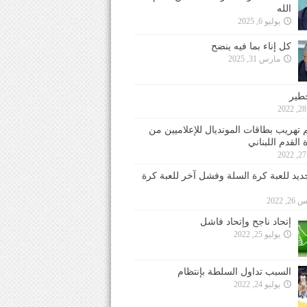
الله
يوليو 6, 2025
كل إناء بما فيه ينضح
مارس 31, 2025
خطير
 تهريب بطاقات المونديال للإعلاميين من
 القدم اللبناني
جديد للعبة كرة السلة وفشل آخر للعبة كرة
 2022
إتحاد ناجح وإتحاد فاشل
يوليو 25, 2022
السبب تداول السلطة بإنتظام
يوليو 24, 2022