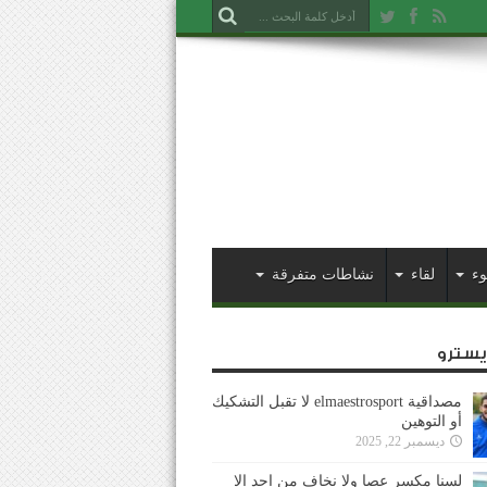
وء
لقاء
نشاطات متفرقة
ايسترو
مصداقية elmaestrosport لا تقبل التشكيك
أو التوهين
ديسمبر 22, 2025
لسنا مكسر عصا ولا نخاف من احد إلا