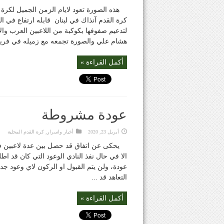
كرة القدم آنذاك في لبنان قابله ارتفاع في الم
لتدعيم صفوفها بكوكبة من اللاعبين العرب وال
هشام علي والصورة تجمعه مع زميله في فريق 
أكمل القراءة »
عودة مشروطة
أبريل 23, 2020
أخبار واسرار
,
كرة القدم المحلية
يحكى عن اتفاق قد حصل بين عدة لاعبين في 
الا في حال نفذ النادي الوعود التي كان قد ا
عودة، ولن يتم القبول او الركون لاي وعود 
التعاهد قد ...
أكمل القراءة »