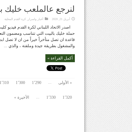
لنرجع عالملعب خليك با
أبريل 21, 2020
أخبار واسرار
,
كرة القدم المحلية
حملة خليك بالبيت التي تتناسب ومضمون التعب
قاعدة ان تصل متأخراً خيراً من ان لا تصل ابدا
والمشغول بطريقة جيدة وملفتة ، والذي ...
أكمل القراءة »
...
« الأولى
1٬290
1٬300
1٬310
...
1٬320
1٬330
الأخيرة »