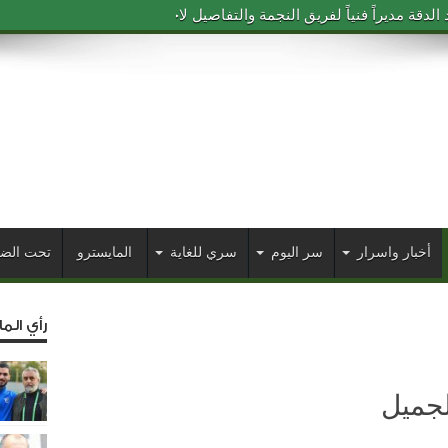
دقة مديراً فنياً لفريق النجمة والتفاصيل لاحقاً
أخبار واسرار
سر اليوم
سري للغاية
المايسترو
تحت الض
رأي الم
لجميل