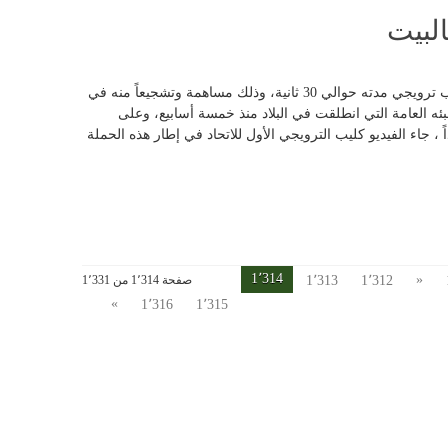
لبيت
اصدر الاتحاد اللبناني لكرة القدم فيديو كليب ترويجي مدته حوالي 30 ثانية، وذلك مساهمة وتشجيعاً منه في
ئه العامة التي انطلقت في البلاد منذ خمسة أسابيع، وعلى
ً ، جاء الفيديو كليب الترويجي الأول للاتحاد في إطار هذه الحملة
1٬314
«
1٬312
1٬313
صفحة 1٬314 من 1٬331
»
1٬316
1٬315