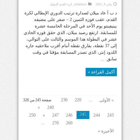
يناير 4, 2021
slideshow
,
كرة القدم الدولية
د ب أ عاد ميلان لصدارة ترتيب الدوري الإيطالي لكرة
القدم، عقب فوزه الثمين 2 – صفر على مضيفه
بينيفينتو يوم الأحد في المرحلة الخامسة عشرة
للمسابقة. ارتفع رصيد ميلان، الذي حقق فوزه الحادي
عشر في البطولة هذا الموسم والثالث على التوالي،
إلى 37 نقطة، بفارق نقطة أمام أقرب ملاحقيه جاره
اللدود إنتر، الذي تصدر المسابقة مؤقتا في وقت
سابق. ...
أكمل القراءة »
230
220
...
« الأولى
صفحة 245 من 328
«
240
245
250
»
247
246
244
243
...
270
260
الأخيرة »