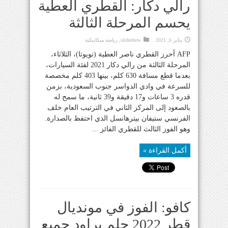
رالي دكار: القطري العطية
يحسم المرحلة الثالثة
يناير 6, 2021
slideshow
,
رياضة ميكانيكية
AFP أحرز القطري ناصر العطية (تويوتا)، الثلاثاء،
المرحلة الثالثة من رالي دكار 2021 لفئة السيارات،
بعدما قطع مسافة 630 كلم، بينها 403 كلم مخصصة
للسرعة في وادي الدواسر جنوب السعودية، بزمن
قدره 3 ساعات و17 دقيقة و39 ثانية، ما سمح له
بالصعود إلى المركز الثاني في الترتيب العام خلف
الفرنسي ستيفان بيترهانسل الذي احتفظ بالصدارة.
وهو الفوز الثالث للقطري الفائز ...
أكمل القراءة »
كافو: الفوز في مونديال
قطر 2022 حلم يراود جميع