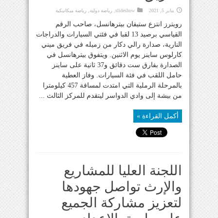
يناير 5, 2021
slideshow
,
رياضة دولية
,
رياضة ميكانيكية
رويترز انتزع ستيفان بيترهانسل، صاحب الرقم
القياسي برصيد 13 لقبا في فئتي السيارات والدراجات
النارية، صدارة رالي دكار من زميله في فريق ميني
كارلوس ساينز يوم الاثنين. ويتفوق بيترهانسل في
الصدارة بفارق ست دقائق و37 ثانية على ساينز
حامل اللقب في فئة السيارات. وفاز العطية
بالمرحلة الرملية التي امتدت لمسافة 457 كيلومترا
من بيشة إلى وادي الدواسر ليتقدم للمركز الثالث ...
أكمل القراءة »
اللجنة العليا للمشاريع
والإرث تواصل جهودها
لتعزيز مشاركة الجميع