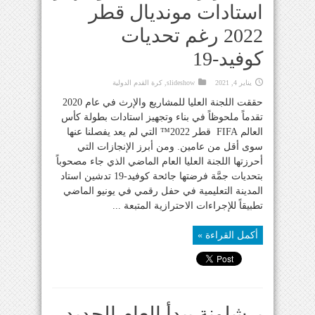
استادات مونديال قطر
2022 رغم تحديات
كوفيد-19
يناير 4, 2021
slideshow
,
كرة القدم الدولية
حققت اللجنة العليا للمشاريع والإرث في عام 2020
تقدماً ملحوظاً في بناء وتجهيز استادات بطولة كأس
العالم FIFA قطر 2022™ التي لم يعد يفصلنا عنها
سوى أقل من عامين. ومن أبرز الإنجازات التي
أحرزتها اللجنة العليا العام الماضي الذي جاء مصحوباً
بتحديات جمَّة فرضتها جائحة كوفيد-19 تدشين استاد
المدينة التعليمية في حفل رقمي في يونيو الماضي
تطبيقاً للإجراءات الاحترازية المتبعة ...
أكمل القراءة »
برشلونة يبدأ العام الجديد