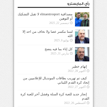
رأي المايسترو
مصداقية elmaestrosport لا تقبل التشكيك
أو التوهين
ديسمبر 22, 2025
لسنا مكسر عصا ولا نخاف من احد إلا
الله
يوليو 6, 2025
كل إناء بما فيه ينضح
مارس 31, 2025
إتهام خطير
أكتوبر 28, 2022
كيف تم تهريب بطاقات المونديال للإعلاميين من
إتحاد كرة القدم اللبناني
أكتوبر 27, 2022
إنجاز جديد للعبة كرة السلة وفشل آخر للعبة كرة
القدم
أغسطس 26, 2022