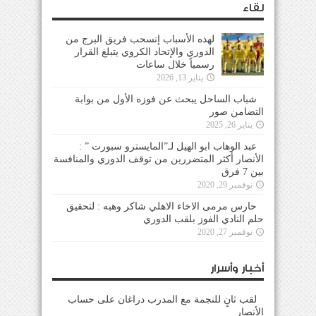
لقاء
لهذه الأسباب إنسحب فريق البرج من
الدوري والإتحاد الكروي يتبلغ القرار
رسمياً خلال ساعات
يناير 13, 2026
شباب الساحل يبحث عن فوزه الأول من بوابة
التضامن صور
يناير 26, 2025
عبد الوهاب ابو الهيل لـ”المايسترو سبورت ” :
الأنصار أكثر المتضررين من توقف الدوري والمنافسة
بين 7 فرق
نوفمبر 29, 2020
حارس مرمى الاخاء الاهلي شاكر وهبه : لتحقيق
حلم النادي الفوز بلقب الدوري
نوفمبر 27, 2020
أخبار وأسرار
لقب ثانٍ للنجمة مع المدرب دراغان على حساب
الأنصار