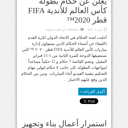
يعلن عن حكام بطولة
كأس العالم للأندية FIFA
قطر 2020™
يناير 4, 2021
slideshow
,
كرة القدم الدولية
أعلنت لجنة الحكام في الاتحاد الدولي لكرة القدم
(الفيفا) عن أسماء الحكام الذين سيتولون إدارة
مباريات كأس العالم للأندية FIFA قطر ٢٠٢٠ ™ التي
تستضيفها الدوحة للمرة الثانية من 1-11 فبراير
المقبل. وتضم القائمة 7 حكام و 12 حكماً مساعداً
لمواجهات البطولة، إلى جانب ٧ حكام لتولي مهام
التحكيم بتقنية الفيديو أثناء المباريات. ومن بين الحكام
الذين وقع عليهم الاختيار ...
أكمل القراءة »
استمرار أعمال بناء وتجهيز