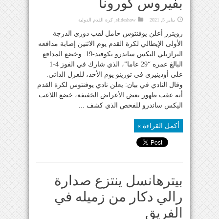
بفيروس كورونا
يناير 5, 2021
slideshow
,
كرة القدم الدولية
رويترز أعلن يوفنتوس حامل لقب دوري الدرجة
الأولى الإيطالي لكرة القدم يوم الاثنين إصابة مدافعه
البرازيلي اليكس ساندرو بكوفيد-19. وخضع المدافع
البالغ عمره “29 عاما”، الذي شارك في الفوز 4-1
على أودينيزي في تورينو يوم الأحد، للعزل الذاتي.
وقال النادي في بيان: يعلن نادي يوفنتوس لكرة القدم
أنه عقب ظهور بعض الأعراض الخفيفة، خضع اللاعب
اليكس ساندرو للفحص الذي كشف ...
أكمل القراءة »
بيترهانسل ينتزع صدارة
رالي دكار من زميله في
الفريق