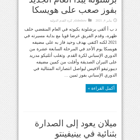
بفوز صعب على هويسكا
يناير 4, 2021
slideshow
,
كرة القدم الدولية
د ب أ ألقى برشلونة بكبوته في العام المنقضي خلف
ظهره، وقدم الفريق عرضا قويا مع بداية مسيرته في
2021 لكنه اكتفى بهدف وحيد فاز به على مضيفه
هويسكا يوم الأحد في المرحلة السابعة عشرة من
الدوري الإسباني لكرة القدم. وتغلب أتلتيكو مدريد
على النيران الصديقة وأفلت من كمين مضيفه
ديبورتيفو ألافيس ليواصل انتصاراته المتتالية في
الدوري الإسباني بفوز ثمين ...
أكمل القراءة »
ميلان يعود إلى الصدارة
بثنائية في بينيفينتو