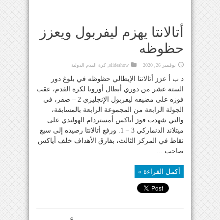
أتالانتا يهزم ليفربول ويعزز
حظوظه
نوفمبر 26, 2020
slideshow
,
كرة القدم الدولية
د ب أ عزز أتالانتا الإيطالي حظوظه في بلوغ دور
الستة عشر من دوري أبطال أوروبا لكرة القدم، عقب
فوزه على مضيفه ليفربول الإنجليزي 2 – صفر، في
الجولة الرابعة من المجموعة الرابعة بالمسابقة،
والتي شهدت فوز أياكس أمستردام الهولندي على
ميتلاند الدنماركي 3 – 1. ورفع أتالانتا رصيده إلى سبع
نقاط في المركز الثالث، بفارق الأهداف خلف أياكس
صاحب ...
أكمل القراءة »