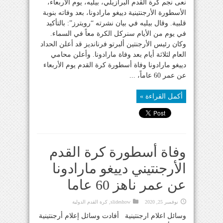
نعى نجم كرة القدم البرازيلي، بيليه، يوم الأربعاء،
الأسطورة الأرجنتينية دييغو مارادونا، بعد وفاته بنوبة
قلبية. وقال بيليه في بيان نشرته “رويترز”: بالتأكيد
في يوم من الأيام سنركل الكرة معاً في السماء.
وكان رئيس الأرجنتين ألبرتو فرنانديز قد أعلن الحداد
العام لثلاثة أيام بعد وفاة مارادونا. وأعلن محامي
دييغو مارادونا وفاة أسطورة كرة القدم يوم الأربعاء
عن عمر 60 عاماً، ...
أكمل القراءة »
وفاة أسطورة كرة القدم
الأرجنتيني دييغو مارادونا
عن عمر ناهز 60 عاما
نوفمبر 25, 2020
slideshow
,
كرة القدم الدولية
وسائل اعلام ارجنتينية أفادت وسائل إعلام أرجنتينية