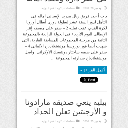
نوفمبر 26, 2020
slideshow
,
كرة القدم الدولية
د ب أ جدد فريق ريال مدريد الإسباني آماله في
التأهل لدور الستة عشر لبطولة دوري أبطال أوروبا
لكرة القدم، عقب تغلبه 2 – صفر على مضيفه إنتر
الإيطالي اليوم الأربعاء في الجولة الرابعة بالمجموعة
الثانية من مرحلة المجموعات للمسابقة القارية، التي
شهدت أيضا فوز بوروسيا مونشنغلادباخ الألماني 4 –
صفر على ضيفه شاختار دونتيسك الأوكراني. واصل
مونشنغلادباخ صدارته المجموعة ...
أكمل القراءة »
بيليه ينعي صديقه مارادونا
و الأرجنتين تعلن الحداد
نوفمبر 25, 2020
slideshow
,
كرة القدم الدولية