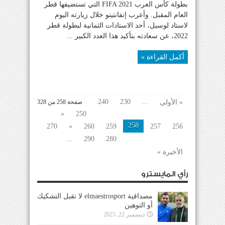
بطولة كأس العرب FIFA 2021 التي تستضيفها قطر
العام المقبل. وأعرب إنفانتينو خلال زيارته اليوم
لاستاد لوسيل، أحد الاستادات الثمانية لبطولة قطر
2022، عن سعادته بتأكيد هذا العدد الكبير ...
أكمل القراءة »
240
230
...
« الأولى
صفحة 258 من 328
«
250
258
270
»
260
259
257
256
...
290
280
الأخيرة »
رأي المايسترو
مصداقية elmaestrosport لا تقبل التشكيك
أو التوهين
ديسمبر 22, 2025