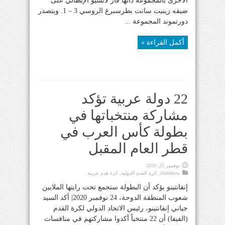
الأخرى بالمجموعة ذاتها فاز لاتسيو الإيطالي على
ضيفه زينيت سانت بطرسبرغ الروسي 3 – 1. ويتصدر
دورتموند المجموعة ...
أكمل القراءة »
22 دولة عربية تؤكد
مشاركة منتخباتها في
بطولة كأس العرب في
قطر العام المقبل
نوفمبر 25, 2020
slideshow
,
كرة القدم الدولية
,
كرة قدم عربية
إنفانتينو يؤكد أن البطولة ستجمع تحت رايتها الملايين
شعوب المنطقة الدوحة، 24 نوفمبر 2020| أكد السيد
جياني إنفانتينو، رئيس الاتحاد الدولي لكرة القدم
(الفيفا) أن 22 منتخباً أكدوا مشاركتهم في منافسات