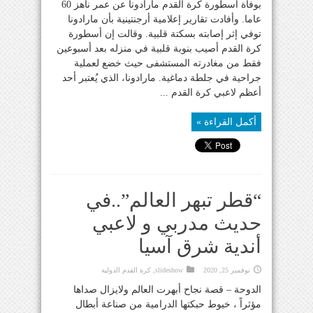
بوفاة أسطورة كرة القدم مارادونا عن عمر ناهز 60
عاما. وأفادت تقارير إعلامية أرجنتينية بأن مارادونا
توفي إثر إصابته بسكتة قلبية. وقالت إن أسطورة
كرة القدم أصيب بنوبة قلبية في منزله بعد أسبوعين
فقط من مغادرته المستشفى حيث خضع لعملية
جراحية في جلطة دماغية. مارادونا، الذي يُعتبر أحد
أعظم لاعبي كرة القدم ...
أكمل القراءة »
“قطر تبهر العالم”..في
حديث مدربي و لاعبي
أندية شرق آسيا
نوفمبر 25, 2020
slideshow
,
كرة القدم الدولية
الدوحة – قصة نجاح أبهرت العالم ولايزال صداها
مؤثراً ، خيوط حبكتها الدرامية من صناعة أبطال