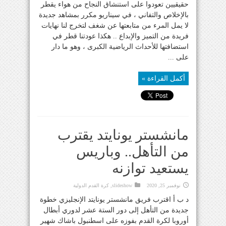
حقيقيين تعودوا على استنشاق النجاح من هواء يقطر
بالإخلاص والتفاني ، في سيناريو مكرر بمشاهد جديدة
لا يمل المرء من متابعتها عن شغف لتخرج لنا نهايات
فريدة من التميز والإبداع .. هكذا عودتنا قطر في
استضافتها للأحداث الرياضية الكبرى ، وهو ما دار
على ...
أكمل القراءة »
مانشستر يونايتد يقترب
من التأهل.. وباريس
يستعيد توازنه
نوفمبر 25, 2020
slideshow
,
كرة القدم الدولية
د ب أ اقترب فريق مانشستر يونايتد الإنجليزي خطوة
جديدة من التأهل إلى دور الستة عشر لدوري أبطال
أوروبا لكرة القدم بفوزه على اسطنبول باشاك شهير