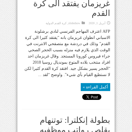
غريزمان يفتقد الى كرة
القدم
أبريل 1, 2020
slideshow
,
كرة القدم الدولية
AFP اعترف المهاجم الفرنسي لنادي برشلونة
الاسباني انطوان غريزمان بانه “يفتقد كثيرا الى كرة
القدم” وذلك في دردشة مع متصفحي الانترنت في
الوقت الذي يلازم فيه منزله بسبب الحجر الصحي
جراء فيروس كورونا المستجد. وقال غريزمان احد
افراد منتخب بلاده المتوج بمونديال روسيا 2018
“الحجر يسير بشكل جيد. افتقد كرة القدم كثيرا لكن
لا نستطيع القيام بأي شيء”. واوضح “لقد ...
أكمل القراءة »
بطولة إنكلترا: توتنهام
يقلص رواتب موظفيه