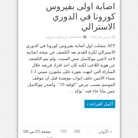
اصابة اولى بفيروس
كورونا في الدوري
الاسترالي
مارس 28, 2020
slideshow
,
كرة القدم الدولية
AFP سجلت اول اصابة بفيروس كورونا في الدوري
الاسترالي لكرة القدم بعد الكشف عن نتيجة ايجابية
لاحد لاعبي نيوكاسل نتس السبت. ولم يتم الكشف
عن هوية اللاعب لكنه كان احد افراد فريقه خلال
المباراة التي انتهت بفوزه على ملبورن سيتي 2-1
مساء الاثنين خلف ابواب موصدة قبل ان يتوقف
الموسم بسبب مرض “كوفيد-19”. واصدر نيوكاسل
نتس بيانا جاء فيه “يؤكد ...
أكمل القراءة »
310
300
...
« الأولى
صفحة 325 من 328