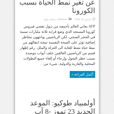
عن تغير نمط الحياة بسبب
الكورونا
مارس 31, 2020
slideshow
,
رياضة دولية
AFP يعاني العالم بأجمعه من ذيول تفشي فيروس
كورونا المستجد الذي وضع قرابة ثلاثة مليارات نسمة
في الحجر الصحي، لكن الرياضيين يواجهون مخاطر
إضافية تؤثر على الصحة النفسية نتيجة انتقالهم من
نمط حياة نشط للغاية الى العزلة والملل. رغم إظهار
قسم من الرياضيين العالقين خلف أبواب موصدة
بسبب حظر التجول وإرجاء أو إلغاء جميع البطولات
المحلية والقارية والدولية، شيء من ...
أكمل القراءة »
أولمبياد طوكيو: الموعد
الجديد 23 تموز -8 آب