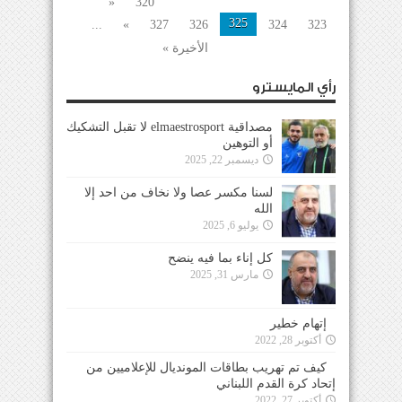
«
320
325
...
»
327
326
324
323
الأخيرة »
رأي المايسترو
مصداقية elmaestrosport لا تقبل التشكيك
أو التوهين
ديسمبر 22, 2025
لسنا مكسر عصا ولا نخاف من احد إلا
الله
يوليو 6, 2025
كل إناء بما فيه ينضح
مارس 31, 2025
إتهام خطير
أكتوبر 28, 2022
كيف تم تهريب بطاقات المونديال للإعلاميين من
إتحاد كرة القدم اللبناني
أكتوبر 27, 2022