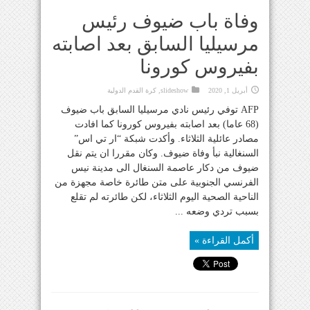
وفاة باب ضيوف رئيس
مرسيليا السابق بعد اصابته
بفيروس كورونا
أبريل 1, 2020
slideshow
,
كرة القدم الدولية
AFP توفي رئيس نادي مرسيليا السابق باب ضيوف
(68 عاما) بعد اصابته بفيروس كورونا كما افادت
مصادر عائلية الثلاثاء. وأكدت شبكة “ار تي اس”
السنغالية نبأ وفاة ضيوف. وكان مقررا ان يتم نقل
ضيوف من دكار عاصمة السنغال الى مدينة نيس
الفرنسي الجنوبية على متن طائرة خاصة مجهزة من
الناحية الصحية اليوم الثلاثاء، لكن طائرته لم تقلع
بسبب تردي وضعه ...
أكمل القراءة »