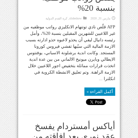
بنسبة 20%
مارس 31, 2020
slideshow
,
كرة القدم الدولية
AFP قلّص نادي توتنهام الانكليزي رواتب موظفيه من
غير اللاعبين للشهرين المقبلين بنسبة 20%، وأمل
رئيسه دانيال ليفي أن يحذو لاعبوه حذو ادارته بسبب
الازمة المالية التي سبّبها تفشي فيروس كورونا
المستجد. وكانت اندية برشلونة الاسباني، يوفنتوس
الايطالي وبايرن ميونيخ الالماني من بين عدة اندية
اتخذت قرارات مماثلة بتخفيض اجور اللاعبين خلال
الازمة الراهنة. وتم تعليق الانشطة الكروية في
انكلترا ...
أكمل القراءة »
أياكس أمستردام يفسخ
عقد نوري بعد افاقته من