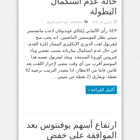
حالة عدم استكمال
البطولة
مارس 30, 2020
slideshow
,
كرة القدم الدولية
AFP رأى الألماني إيلكاي غوندوغان لاعب مانشستر
سيتي بطل الموسمين الماضيين، انه يجب منح
ليفربول لقب الدوري الإنكليزي الممتاز لكرة القدم،
في حال عدم استكمال مبارياته بسبب تفشي وباء
فيروس كورونا المستجد. ويجد ليفربول نفسه هذا
الموسم أقرب من أي وقت مضى لإحراز اللقب بعد
ثلاثين عاما من الانتظار، اذا يتصدر الترتيب برصيد 82
نقطة، وبفارق 25 نقطة عن سيتي ...
أكمل القراءة »
ارتفاع أسهم يوفنتوس بعد
الموافقة على خفض