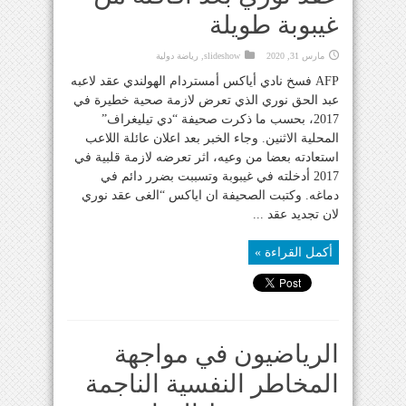
غيبوبة طويلة
مارس 31, 2020
slideshow
,
رياضة دولية
AFP فسخ نادي أياكس أمستردام الهولندي عقد لاعبه
عبد الحق نوري الذي تعرض لازمة صحية خطيرة في
2017، بحسب ما ذكرت صحيفة “دي تيليغراف”
المحلية الاثنين. وجاء الخبر بعد اعلان عائلة اللاعب
استعادته بعضا من وعيه، اثر تعرضه لازمة قلبية في
2017 أدخلته في غيبوبة وتسببت بضرر دائم في
دماغه. وكتبت الصحيفة ان اياكس “الغى عقد نوري
لان تجديد عقد ...
أكمل القراءة »
الرياضيون في مواجهة
المخاطر النفسية الناجمة