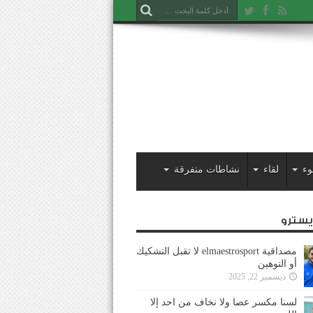
وء
لقاء
نشاطات متفرقة
ايسترو
مصداقية elmaestrosport لا تقبل التشكيك
أو التوهين
ديسمبر 22, 2025
لسنا مكسر عصا ولا نخاف من احد إلا