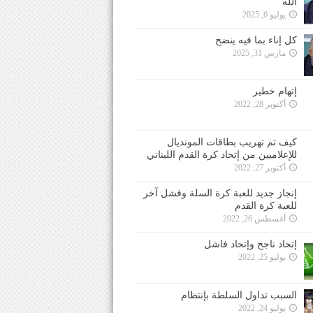
الله
يوليو 6, 2025
كل إناء بما فيه ينضح
مارس 31, 2025
إتهام خطير
أكتوبر 28, 2022
كيف تم تهريب بطاقات المونديال
للإعلاميين من إتحاد كرة القدم اللبناني
أكتوبر 27, 2022
إنجاز جديد للعبة كرة السلة وفشل آخر
للعبة كرة القدم
أغسطس 26, 2022
إتحاد ناجح وإتحاد فاشل
يوليو 25, 2022
السبب تداول السلطة بإنتظام
يوليو 24, 2022