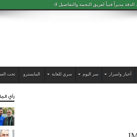
دقة مديراً فنياً لفريق النجمة والتفاصيل لاحقاً
أخبار واسرار
سر اليوم
سري للغاية
المايسترو
تحت الض
رأي الم
I