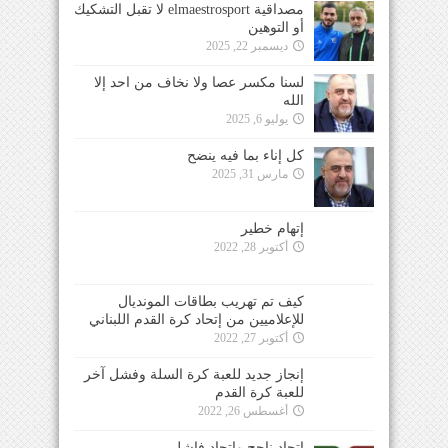
مصداقية elmaestrosport لا تقبل التشكيك
أو التوهين
ديسمبر 22, 2025
لسنا مكسر عصا ولا نخاف من احد إلا
الله
يوليو 6, 2025
كل إناء بما فيه ينضح
مارس 31, 2025
إتهام خطير
أكتوبر 28, 2022
كيف تم تهريب بطاقات المونديال
للإعلاميين من إتحاد كرة القدم اللبناني
أكتوبر 27, 2022
إنجاز جديد للعبة كرة السلة وفشل آخر
للعبة كرة القدم
أغسطس 26, 2022
إتحاد ناجح وإتحاد فاشل