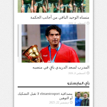
منساه الوحيد الباقي من أجانب الحكمة
أغسطس 8, 2026
المدرب لسعد الدريدي باقٍ في منصبه
أغسطس 8, 2026
رأي المايسترو
مصداقية elmaestrosport لا تقبل التشكيك
أو التوهين
ديسمبر 22, 2025