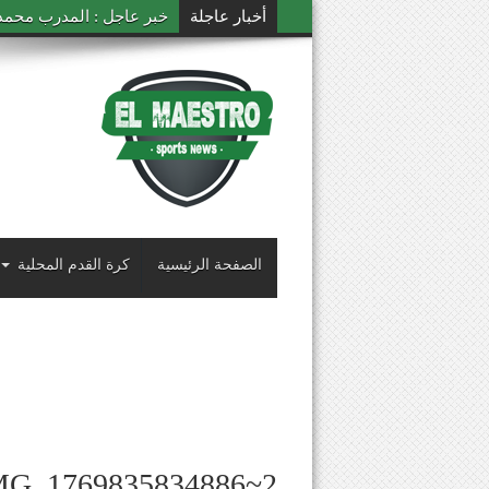
أخبار عاجلة
خبر عاجل : المدرب محمد ال
الصفحة الرئيسية
كرة القدم المحلية
MG_1769835834886~2