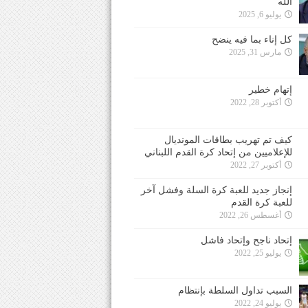
الله
يوليو 6, 2025
كل إناء بما فيه ينضح
مارس 31, 2025
إتهام خطير
أكتوبر 28, 2022
كيف تم تهريب بطاقات المونديال
للإعلاميين من إتحاد كرة القدم اللبناني
أكتوبر 27, 2022
إنجاز جديد للعبة كرة السلة وفشل آخر
للعبة كرة القدم
أغسطس 26, 2022
إتحاد ناجح وإتحاد فاشل
يوليو 25, 2022
السبب تداول السلطة بإنتظام
يوليو 24, 2022