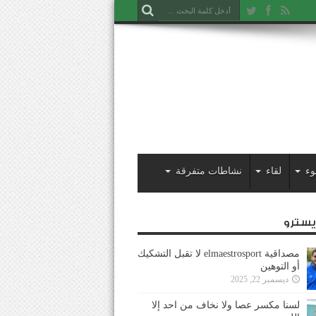
وء
لقاء
نشاطات متفرقة
ايسترو
مصداقية elmaestrosport لا تقبل التشكيك
أو التوهين
ديسمبر 22, 2025
لسنا مكسر عصا ولا نخاف من احد إلا