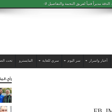
دقة مديراً فنياً لفريق النجمة والتفاصيل لاحقاً
أخبار واسرار
سر اليوم
سري للغاية
المايسترو
تحت الض
رأي الم
FB_I