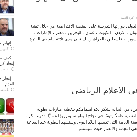
ة
,
كرة السلة
الدولى دوراتها التدريبية على المنصة الافتراضية من خلال تقنية
دولة عربية وهي لبنان ، الاردن ، الكويت ، عمان ، البحرين ، مصر ، الإمارات ،
 ، سوريا ، فلسطين ،العراق وذلك على مدى ثلاثة أيام فى الفترة
إتهام 
أكتوبر 28, 2022
كيف تم
إتحاد كرة
أكتوبر 27, 2022
إنجاز 
القدم
في الاعلام الرياضي
أغسطس 26,
ين، في البداية نشكر لكم اهتمامكم بتغطية مباريات بطولة
غطية عاملًا رئيسًا في نجاح البطولة، وترويجًا عمليًّا لقدرة الكرة
بئة العامة التي تعيشها البلاد اليوم. وستشهد البطولة عند الساعة
ريقي النجمة والانصار حيث سيتسلم ...