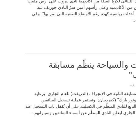
 اللبناني لكرة السلة من أكاديمية نادي بيروت على أرض ملعب
ن من الأكاديمية وعلى رأسهم أمين سرّ النادي جوزيف عبد
أحداث رياضية كهذه رغم الأوضاع الصعبة التي نمر بها”. وفي
..
ات والسياحة ينظّم مسابقة
ب”
يكية
لمسابقة الثانية في الانجراف (الدريفت) للعام الجاري برعاية
ي “المزار موتور بارك” (كفردبيان) .وتستمر عملية تسجيل السائقين
ابع للنادي المنظّم في الكسليك على أن يُقفل باب التسجيل عند