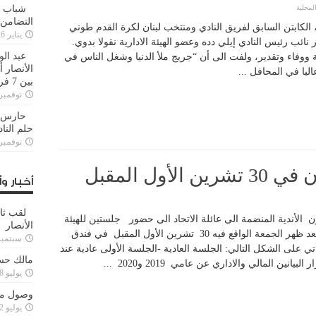
لمحلية
شباب ا
التضامن
 الكابتن السابق لفريق النادي ومنتخب لبنان لكرة القدم طوني
يناير 26, 2025
ئب رئيس النادي إيلي دده وعضو الهيئة الادارية نقولا بدوي.
عبد الو
 ووفاء وتقدير، ولفت الى أن “جريج ملأ الدنيا وشغل الناس في
الأنصار 
اليا في المحافل ...
بين 7 فرق
نوفمبر 29, 20
حارس م
حلم النا
نوفمبر 27, 20
أول المقبل
أخبار وأ
لقب ثا
اتلون الأندية المنضمة الى عائلة الاتحاد الى حضور جلستين للهيئة
الأنصار
العامة الأولى في تمام الساعة الخامسة من بعد ظهر الجمعة الواقع فيه 30 تشرين الأول المقبل في فندق
سبتمبر 15, 4
ي على الشكل التالي: الجلسة العادية -الجلسة الأولى عادية عند
مالك حس
ن المالي والاداري عن عامي 2019 و2020 ...
يوليو 28, 2023
وصول مدا
يوليو 12, 2023