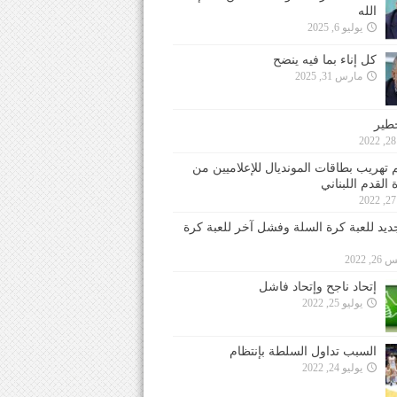
الله
يوليو 6, 2025
كل إناء بما فيه ينضح
مارس 31, 2025
خطير
 تهريب بطاقات المونديال للإعلاميين من
 القدم اللبناني
جديد للعبة كرة السلة وفشل آخر للعبة كرة
 2022
إتحاد ناجح وإتحاد فاشل
يوليو 25, 2022
السبب تداول السلطة بإنتظام
يوليو 24, 2022