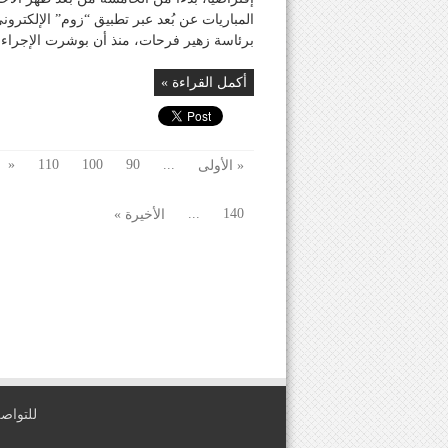
المباريات عن بُعد عبر تطبيق “زوم” الإلكتروني
برئاسة زهير فرحات، منذ أن بوشرت الإجراءات الاح
أكمل القراءة »
«
110
100
90
...
« الأولى
...
140
الأخيرة »
للتواصل معنا عبر