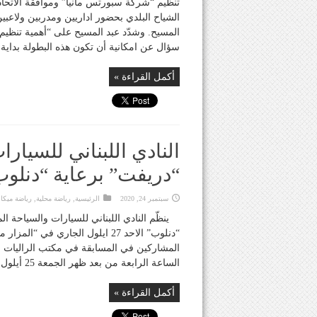
تنظيم “شركة سبورتس مانيا” وموافقة الاتحاد
الشياح البلدي بحضور اداريين ومدربين ولاعبي
المسيح. وشدّد عبد المسيح على “أهمية تنظيم 
سؤال عن امكانية أن تكون هذه البطولة بداية .
أكمل القراءة »
النادي اللبناني للسيار
“دريفت” برعاية “دنلو
سبتمبر 24, 2020
الرئيسية
,
رياضة محلية
,
رياضة ميكان
ينظّم النادي اللبناني للسيارات والسياحة ا
“دنلوب” الاحد 27 ايلول الجاري ف
المشاركين في المسابقة في مكتب الراليات الت
الساعة الرابعة من بعد ظهر الجمعة 25 أيلول الجاري ليعلن النادي المنظّم عن أسماء السائقين وسياراتهم ...
أكمل القراءة »