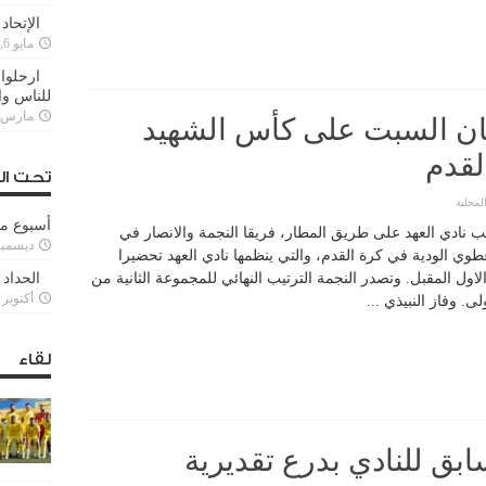
الإتحاد
مايو 6, 2022
ارحلوا 
للناس وا
مارس 25, 022
فسان السبت على كأس الشهيد
لقدم
تحت ال
لمحلية
أسبوع م
 نادي العهد على طريق المطار، فريقا النجمة والانصار في
ديسمبر 11, 3
عطوي الودية في كرة القدم، والتي ينظمها نادي العهد تحضيرا
الـ 61 المقرر انطلاقه 2 تشرين الاول المقبل. وتصدر النجمة الترتيب النهائي للمجموعة الثانية من
الحداد 
أكتوبر 6, 2021
. وفاز النبيذي ...
لقاء
سابق للنادي بدرع تقديرية