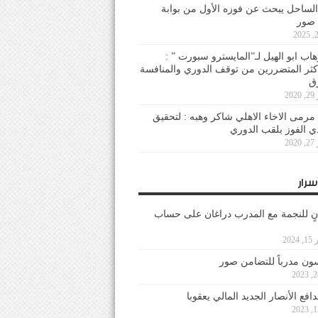
لساحل يبحث عن فوزه الأول من بوابة
 صور
هاب ابو الهيل لـ”المايسترو سبورت ” :
أكثر المتضررين من توقف الدوري والمنافسة
20
رمى الاخاء الاهلي شاكر وهبه : لتحقيق
دي الفوز بلقب الدوري
20
سرار
نٍ للنجمة مع المدرب دراغان على حساب
202
ون مدرباً للتضامن صور
فع الأنصار الجديد المالي يعقوبا