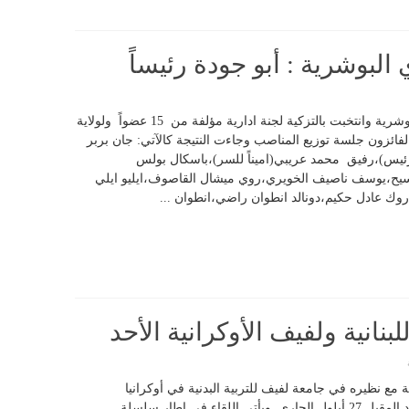
 البوشرية : أبو جودة رئيساً
انعقدت الجمعية العمومية لنادي الشبيبة البوشرية وانتخبت بالتزكية لجنة ادارية مؤلفة من 15 عضواً ولولاية
 2022 .وعقد الأعضاء الفائزون جلسة توزيع المناصب وجاءت النتيجة كالآتي: جان بربر
لرئيس)،رفيق محمد عريبي(اميناً للسر)،باسكال بولس
سيح،يوسف ناصيف الخويري،روي ميشال القاصوف،ايليو ايلي
 عادل حكيم،دونالد انطوان راضي،انطوان ...
نانية ولفيف الأوكرانية الأحد
 مع نظيره في جامعة لفيف للتربية البدنية في أوكرانيا
إفتراضياً، بدءاً من الخامسة من بعد ظهر الأحد المقبل 27 أيلول الجاري. ويأتي اللقاء في إطار سلسلة