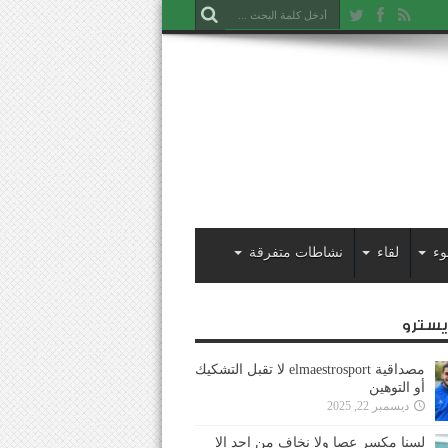
وء
لقاء
نشاطات متفرقة
ايسترو
مصداقية elmaestrosport لا تقبل التشكيك
أو التوهين
ديسمبر 22, 2025
لسنا مكسر عصا ولا نخاف من احد إلا