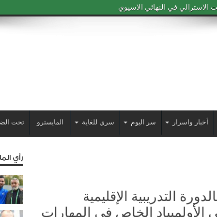
 الاسترالي في النهائي الاسيوي
أخبار واسرار
سر اليوم
سري للغاية
المايسترو
تحت الض
رأي الم
رك بالدورة التدريبية الإقليمية
ي الأولمبياد الخاص في المهارات