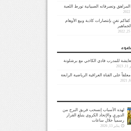
 المراهق وتصرفاته الصبيانية تورط اللعبة
كفاكم تغنٍ بإنتصارات كاذبة وبيع الأوهام
لجماهير
2
ضوء
عايشة للمدرب فادي الكاخي مع برشلونة
202
معلقاً على القناة العراقية الرياضية الرابعة
لهذه الأسباب إنسحب فريق البرج من
الدوري والإتحاد الكروي يتبلغ القرار
رسمياً خلال ساعات
يناير 13, 2026