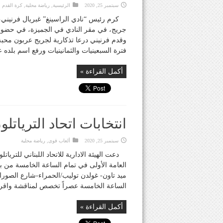
سبتمبر 25, 2020
الرئيسية
,
رياضة محلية
,
كرة القدم ا
كرم رئيس “نادي الراسينغ” غبريال فرنيني،
جريج، في مقر النادي في الجميزة، في حضور نا
وقدم فرنيني درعا تذكارية لجريج عربون محبة
فترة السبعينيات والثمانينيات ورفع اسم بلده ع
أكمل القراءة »
انتخابات اتحاد الترياتلون في 30 تشرين ال
سبتمبر 25, 2020
ألعاب قوى
,
رياضة محلية
دعت الهيئة الادارية للاتحاد اللبناني للتري
ميد تاون- غولدن توليب/الحمراء-شارع الصورات
الساعة الخامسة عصراً تخصص لمناقشة واقرار البياني
أكمل القراءة »