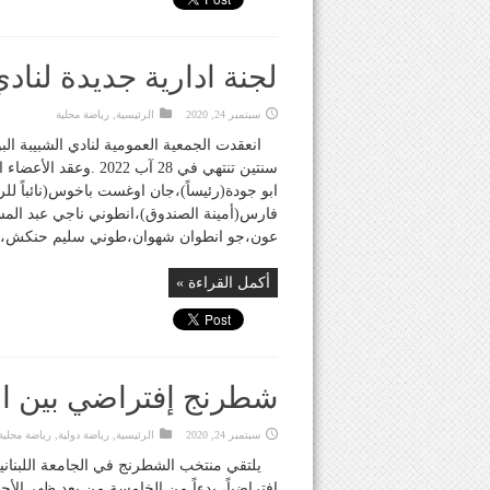
لجنة ادارية جديدة لنادي
سبتمبر 24, 2020
الرئيسية
,
رياضة محلية
سنتين تنتهي في 28 آب
ابو جودة(رئيساً)،جان اوغست باخوس(نائباً ل
فارس(أمينة الصندوق)،انطوني ناجي عبد الم
عون،جو انطوان شهوان،طوني سليم حنكش،روك
أكمل القراءة »
شطرنج إفتراضي بين اللب
سبتمبر 24, 2020
الرئيسية
,
رياضة دولية
,
رياضة محلية
يلتقي منتخب الشطرنج في الجامعة اللبنانية