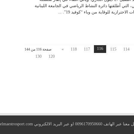
، التي أطلقتها دائرة النشاط الرياضي في الجامعة اللبنانية
ترازية للوقاية من وباء “كوفيد 19”. ...
116
»
118
117
115
114
صفحة 116 من 144
130
120
 الهاتف 0096170950660 او عبر البريد الالكتروني
elmaestrosport.com