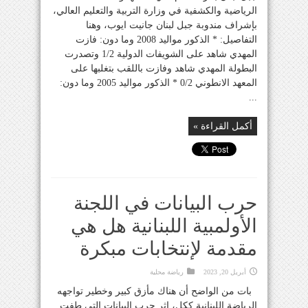
الرياضية والكشفية في وزارة التربية والتعليم العالي،
بإشراف مندوبة جبل لبنان جانيت ايوب، وهنا
التفاصيل: * الذكور مواليد 2008 وما دون: فازت
المهدي شاهد على الشويفات الدولية 1/2 وتصدرت
البطولة المهدي شاهد وفازت باللقب بتغلبها على
المعهد الانطوني 0/2 * الذكور مواليد 2005 وما دون:
...
أكمل القراءة »
حرب البيانات في اللجنة
الأولمبية اللبنانية هل هي
مقدمة لإنتخابات مبكرة
أبريل 20, 2023
رياضة محلية
بات من الواضح أن هناك مأزق كبير وخطير تواجهه
الرياضة اللبنانية ككل، اثر حرب البيانات التي طفت