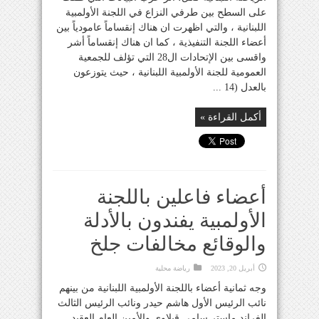
على السطح بين طرفي النزاع في اللجنة الأولمبية
اللبنانية ، والتي اظهرت ان هناك إنقساماً عامودياً بين
أعضاء اللجنة التنفيذية ، كما ان هناك إنقساماً أشر
واقسى بين الإتحادات ال28 التي تؤلف للجمعية
العمومية للجنة الأولمبية اللبنانية ، حيث يتوزعون
بالعدل (14 ...
أكمل القراءة »
أعضاء فاعلين باللجنة
الأولمبية يفندون بالأدلة
والوقائع مخالفات جلخ
أبريل 20, 2023
رياضة محلية
وجه ثمانية أعضاء باللجنة الأولمبية اللبنانية من بينهم
نائب الرئيس الأول هاشم حيدر ونائب الرئيس الثالث
الغراند ماستر سامي قبلاوي والأمين العام العقيد