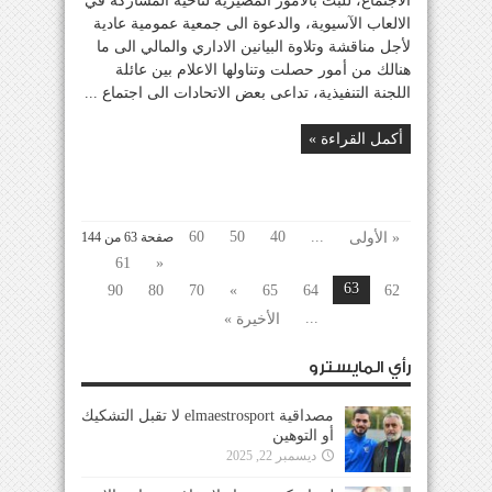
الاجتماع، للبت بالامور المصيرية لناحية المشاركة في
الالعاب الآسيوية، والدعوة الى جمعية عمومية عادية
لأجل مناقشة وتلاوة البيانين الاداري والمالي الى ما
هنالك من أمور حصلت وتناولها الاعلام بين عائلة
اللجنة التنفيذية، تداعى بعض الاتحادات الى اجتماع ...
أكمل القراءة »
60
50
40
...
« الأولى
صفحة 63 من 144
61
«
63
90
80
70
»
65
64
62
...
الأخيرة »
رأي المايسترو
مصداقية elmaestrosport لا تقبل التشكيك
أو التوهين
ديسمبر 22, 2025