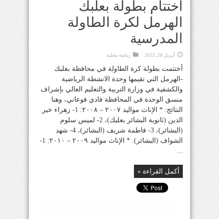
اختتام بطولة بعلبك
الهرمل لكرة الطاولة
المدرسية
أبريل 28, 2023
رياضة محلية
أختتمت بطولة كرة الطاولة في محافظة بعلبك
-الهرمل التي تقيمها وحدة الانشطة الرياضية
والكشفية في وزارة التربية والتعليم العالي بإشراف
منسق الوحدة في المحافظة فادي فوعاني، وهنا
النتائج: * الإناث مواليد ٢٠٠٧ – ٢٠٠٨: 1- زهراء خير
الدين (ثانوية البشائر بعلبك)، 2- لميس سلوم
(البشائر)، 3- فاطمة شريف (البشائر)، 4- شهد
الشواف (البشائر). * الإناث مواليد ٢٠٠٩ – ٢٠١٠: 1-
...
أكمل القراءة »