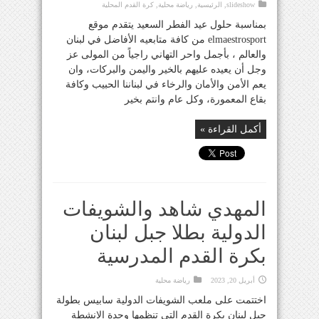
slideshow
,
الرئيسية
,
رياضة محلية
,
كرة القدم المحلية
بمناسبة حلول عيد الفطر السعيد يتقدم موقع
elmaestrosport من كافة متابعيه الأفاضل في لبنان
والعالم ، بأجمل واحر التهاني راجياً من المولى عز
وجل أن يعيده عليهم بالخير واليمن والبركات، وان
يعم الأمن والأمان والرخاء في لبناننا الحبيب وكافة
بقاع المعمورة، وكل عام وانتم بخير
أكمل القراءة »
المهدي شاهد والشويفات
الدولية بطلا جبل لبنان
بكرة القدم المدرسية
أبريل 20, 2023
رياضة محلية
اختتمت على ملعب الشويفات الدولية سابيس بطولة
جبل لبنان بكرة القدم التي تنظمها وحدة الانشطة