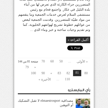
المتضررين جراء الكارثة الذي تعرض لها من أبناء
بلدة التليل في عكار. واجتمع فحام مع رئيس
مستشفى السلام لعرض خدمات الجمعية وما ينقصهم
من مواد طبيّة للمتضررين. وقدمت الجمعية لبعض
من عوائلهم خطوط تشريج لهواتفهم الخليوية، كما
وتم تقديم وجبات ساخنة و خبز وماء الذي ...
أكمل القراءة »
70
60
50
...
« الأولى
صفحة 81 من 144
79
«
81
100
90
»
83
82
80
...
110
الأخيرة »
رأي المايسترو
مصداقية elmaestrosport لا تقبل التشكيك
أو التوهين