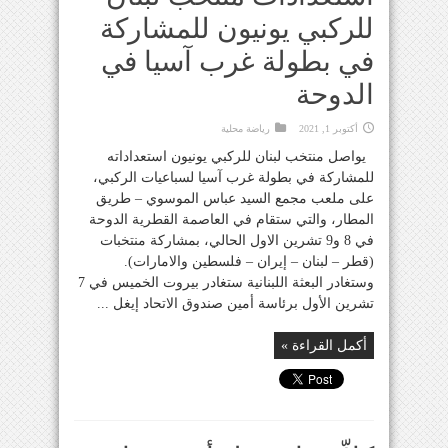
للركبي يونيون للمشاركة
في بطولة غرب آسيا في
الدوحة
أكتوبر 1, 2021
رياضة محلية
يواصل منتخب لبنان للركبي يونيون استعداداته
للمشاركة في بطولة غرب آسيا لسباعيات الركبي،
على ملعب مجمع السيد عباس الموسوي – طريق
المطار، والتي ستقام في العاصمة القطرية الدوحة
في 8 و9 تشرين الاول الحالي، بمشاركة منتخبات
(قطر – لبنان – إيران – فلسطين والامارات).
وستغادر البعثة اللبنانية ستغادر بيروت الخميس في 7
تشرين الأول برئاسة أمين صندوق الاتحاد إيغل ...
أكمل القراءة »