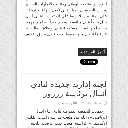
اليوم بين منتخبه الوطني ومنتخب الإمارات الشقيق ،
ويدرك الجميع ان المباراة لن تكون سهلة او نزهة
على المنتخبين، لا سيما على المنتخب اللبناني الذي
يحل ضيفاً على منافسه، ويعلم جيداً انه امام مهمة
صعبة لكنها ليست مستحيلة على الإطلاق ، فالبداية
عادة ما تحمل معها صعوبات جمة لاي فريق، فكيف
...
أكمل القراءة »
لجنة إدارية جديدة لنادي
أنيبال برئاسة زرزور
أغسطس 29, 2021
رياضة محلية
إجتمعت الجمعية العمومية لنادي أبناء أنيبال
الرياضي – زحلة في ملعب مدرسة راهبات القلبين
الأقدسين – الراسية أمس، حيث عرضت اللجنة