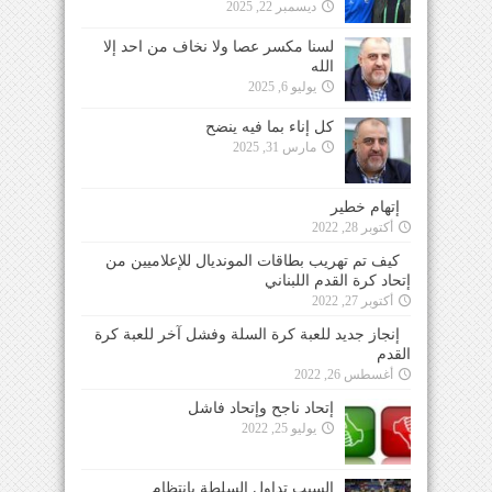
ديسمبر 22, 2025
لسنا مكسر عصا ولا نخاف من احد إلا
الله
يوليو 6, 2025
كل إناء بما فيه ينضح
مارس 31, 2025
إتهام خطير
أكتوبر 28, 2022
كيف تم تهريب بطاقات المونديال للإعلاميين من
إتحاد كرة القدم اللبناني
أكتوبر 27, 2022
إنجاز جديد للعبة كرة السلة وفشل آخر للعبة كرة
القدم
أغسطس 26, 2022
إتحاد ناجح وإتحاد فاشل
يوليو 25, 2022
السبب تداول السلطة بإنتظام