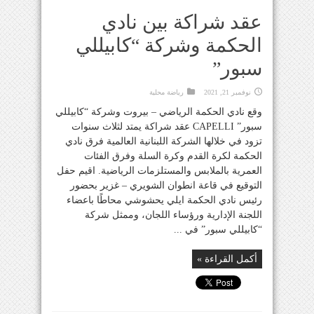
عقد شراكة بين نادي
الحكمة وشركة “كابيللي
سبور”
نوفمبر 21, 2021
رياضة محلية
وقع نادي الحكمة الرياضي – بيروت وشركة “كابيللي
سبور” CAPELLI عقد شراكة يمتد لثلاث سنوات
تزود في خلالها الشركة اللبنانية العالمية فرق نادي
الحكمة لكرة القدم وكرة السلة وفرق الفئات
العمرية بالملابس والمستلزمات الرياضية. اقيم حفل
التوقيع في قاعة انطوان الشويري – غزير بحضور
رئيس نادي الحكمة ايلي يحشوشي محاطًا باعضاء
اللجنة الإدارية ورؤساء اللجان، وممثل شركة
“كابيللي سبور” في ...
أكمل القراءة »