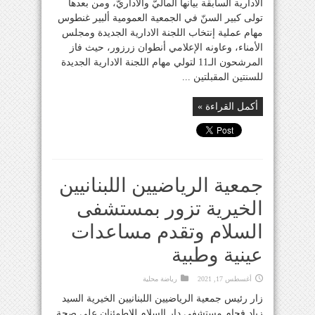
الادارية السابقة بيانها الماليّ والاداريّ، ومن بعدها
تولى كبير السنّ في الجمعية العمومية ألبير غنطوس
مهام عملية إنتخاب اللجنة الادارية الجديدة ومجلس
الأمناء، وعاونه الإعلامي أنطوان زرزور، حيث فاز
المرشحون الـ11 لتولي مهام اللجنة الادارية الجديدة
للسنتين المقبلتين ...
أكمل القراءة »
جمعية الرياضيين اللبنانيين
الخيرية تزور بمستشفى
السلام وتقدم مساعدات
عينية وطبية
أغسطس 17, 2021
رياضة محلية
زار رئيس جمعية الرياضيين اللبنانيين الخيرية السيد
زياد فحام مستشفى دار السلام للاطمئنان على صحة