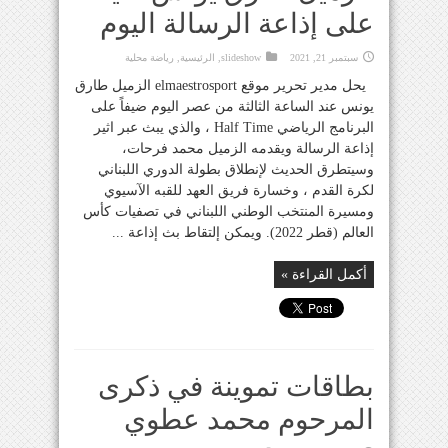
على إذاعة الرسالة اليوم
سبتمبر 21, 2021
slideshow
,
الرئيسية
,
رياضة محلية
يحل مدير تحرير موقع elmaestrosport الزميل طارق
يونس عند الساعة الثالثة من عصر اليوم ضيفاً على
البرنامج الرياضي Half Time ، والذي يبث عبر اثير
إذاعة الرسالة ويقدمه الزميل محمد فرحات،
وسيتطرق الحديث لإنطلاق بطولة الدوري اللبناني
لكرة القدم ، وخسارة فريق العهد للقبه الآسيوي
ومسيرة المنتخب الوطني اللبناني في تصفيات كأس
العالم (قطر 2022). ويمكن إلتقاط بث إذاعة ...
أكمل القراءة »
بطاقات تموينة في ذكرى
المرحوم محمد عطوي