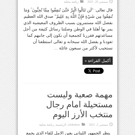
سبتمبر 20, 2021
رياضة محلية
قال تعالى: “لَن تَنَالُوا الْبِرَّ حَتَّىٰ تُنفِقُوا مِمَّا تُحِبُّونَ ۚ وَمَا
تُنفِقُوا مِن شَيْءٍ فَإِنَّ اللَّهَ بِهِ عَلِيمٌ” صدق الله العظيم.
‏بفضل الله مستمرون بسبب الظروف المعيشية الذي
يمر بها أهلنا في الوطن وصلتنا رسائل كثيفة من أجل
مساعدتهم فقررنا كجمعية أن نكون إلى جانبهم كما
تعودنا و بفضل الله سبحانه و تعالى استطعنا أن
نستجيب لأكثر من سبعون عائلة ...
أكمل القراءة »
مهمة صعبة وليست
مستحيلة امام رجال
منتخب الأرز اليوم
سبتمبر 2, 2021
slideshow
,
الرئيسية
,
رياضة محلية
ينظر الجمهور اللبناني بعين الامل للقاء الذي يجمع