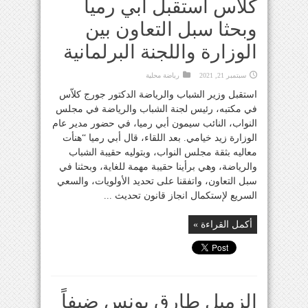
كلاّس استقبل أبي رميا
وبحثا سبل التعاون بين
الوزارة واللجنة البرلمانية
سبتمبر 21, 2021
رياضة محلية
استقبل وزير الشباب والرياضة الدكتور جورج كلاّس
في مكتبه، رئيس لجنة الشباب والرياضة في مجلس
النواب، النائب سيمون أبي رميا، في حضور مدير عام
الوزارة زيد خيامي. بعد اللقاء، قال أبي رميا “هنأت
معاليه بثقة مجلس النواب، وبتوليه حقيبة الشباب
والرياضة، وهي برأينا حقيبة مهمة للغاية، وبحثنا في
سبل التعاون، واتفقنا على تحديد الأولويات، والسعي
السريع لإستكمال انجاز قانون تحديث ...
أكمل القراءة »
الزميل طارق يونس ضيفاً