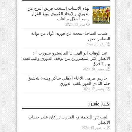
لهذه الأسباب إنسحب فريق البرج من
الدوري والإتحاد الكروي يتبلغ القرار
رسمياً خلال ساعات
يناير 13, 2026
شباب الساحل يبحث عن فوزه الأول من بوابة
التضامن صور
يناير 26, 2025
عبد الوهاب ابو الهيل لـ”المايسترو سبورت ” :
الأنصار أكثر المتضررين من توقف الدوري والمنافسة
بين 7 فرق
نوفمبر 29, 2020
حارس مرمى الاخاء الاهلي شاكر وهبه : لتحقيق
حلم النادي الفوز بلقب الدوري
نوفمبر 27, 2020
أخبار وأسرار
لقب ثانٍ للنجمة مع المدرب دراغان على حساب
الأنصار
سبتمبر 15, 2024