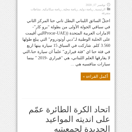
نوفمبر 17, 2020
الرئيسية
,
رياضة دولية
,
رياضة محلية
,
رياضة ميكانيكية
,
نشاطات
متفرقة
احتلّ السائق اللبناني البطل تاني حنا المركز الثاني
في سباقي الجولة الأولى من بطولة “برو كار”-
الامارات العربية المتحدة ((Procar-UAEالتي أقيمت
على الحلبة الوطنية لـ”دبي أوتودروم” التي يبلغ طولها
3.560 كلم. شاركت في السباق 15 سيارة بينها اربع
في فئة حنا اي “فئة فيراري” علماً ان سيارة حنا،التي
لا يفارقها العلم اللبناني، هي “فيراري -2019 ” بينما
سيارات منافسيه هي ...
أكمل القراءة »
اتحاد الكرة الطائرة عمّم
على انديته المواعيد
الجديدة لجمعيتيه