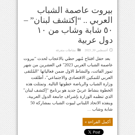
بيروت عاصمة الشباب
العربي .. “إكتشف لبنان” –
٥٠ شابة وشاب من ١٠
دول عربية
أغسطس 30, 2023
نشاطات متفرقة
بعد حفل افتتاح مُبهر حظي بالاعجاب لحدث “بيروت
عاصمة الشباب العربي 2023” في العشرين من شهر
تموز الفائت، والنشاط الاول ضمن فعالياتها “المُلتقى
العربي للتمكين الاقتصادي والاجتماعي”، أطلقت
وزارة الشباب والرياضة خطوتها التالية. وتمثلت هذه
الخطوة بنشاط عربيّ جديد هو برنامج “إكتشف لبنان”
الذي تنظمه الوزارة بإشراف جامعة الدول العربية،
وينفذه الاتحاد اللبناني لبيوت الشباب بمشاركة 50
شابة وشاب ...
أكمل القراءة »