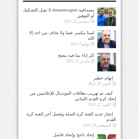
مصداقية elmaestrosport لا تقبل التشكيك
أو التوهين
ديسمبر 22, 2025
لسنا مكسر عصا ولا نخاف من احد إلا
الله
يوليو 6, 2025
كل إناء بما فيه ينضح
مارس 31, 2025
إتهام خطير
أكتوبر 28, 2022
كيف تم تهريب بطاقات المونديال للإعلاميين من
إتحاد كرة القدم اللبناني
أكتوبر 27, 2022
إنجاز جديد للعبة كرة السلة وفشل آخر للعبة كرة
القدم
أغسطس 26, 2022
إتحاد ناجح وإتحاد فاشل