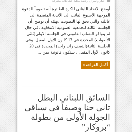
أخبار واسرار
,
رياضة محلية
,
نشاطات متفرقة
أوضح الاتحاد اللبناني للكرة الطائرة أنه تصويباً للدعوة
الموجهة الأسبوع الفائت الى الأندية المنضمة الى
عائلته والتي يحق لها التصويت ،يهمّه أن يوضح أن
الجلسة الثالثة للجمعية العمومية الانتخابية ،في حال
لم يتوافر النصاب القانوني في الجلسة الاولى(ثلثي
الأصوات) المحددة في 13 كانون الأول المقبل وفي
الجلسة الثانية(النصف زائد واحد) المحددة في 20
كانون الأول المقبل ، ستكون قانونية بمن ...
أكمل القراءة »
السائق اللبناني البطل
تاني حنا وصيفاً في سباقي
الجولة الأولى من بطولة
“بروكار”