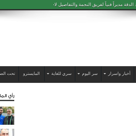
دقة مديراً فنياً لفريق النجمة والتفاصيل لاحقاً
أخبار واسرار
سر اليوم
سري للغاية
المايسترو
تحت الض
رأي الم