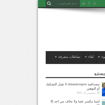
وء
لقاء
نشاطات متفرقة
ايسترو
مصداقية elmaestrosport لا تقبل التشكيك
أو التوهين
ديسمبر 22, 2025
لسنا مكسر عصا ولا نخاف من احد إلا