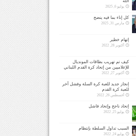
الله
يوليو 6, 2025
كل إناء بما فيه ينضح
مارس 31, 2025
إتهام خطير
أكتوبر 28, 2022
كيف تم تهريب بطاقات المونديال
للإعلاميين من إتحاد كرة القدم اللبناني
أكتوبر 27, 2022
إنجاز جديد للعبة كرة السلة وفشل آخر
للعبة كرة القدم
أغسطس 26, 2022
إتحاد ناجح وإتحاد فاشل
يوليو 25, 2022
السبب تداول السلطة بإنتظام
يوليو 24, 2022