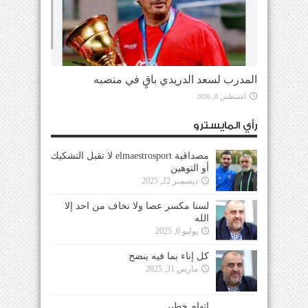
المدرب لسعد الدريدي باقٍ في منصبه
أغسطس 8, 2026
رأي المايسترو
مصداقية elmaestrosport لا تقبل التشكيك
أو التوهين
ديسمبر 22, 2025
لسنا مكسر عصا ولا نخاف من احد إلا
الله
يوليو 6, 2025
كل إناء بما فيه ينضح
مارس 31, 2025
إتهام خطير