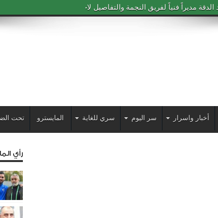
دقة مديراً فنياً لفريق النجمة والتفاصيل لاحقاً
أخبار واسرار
سر اليوم
سري للغاية
المايسترو
تحت الض
رأي الم