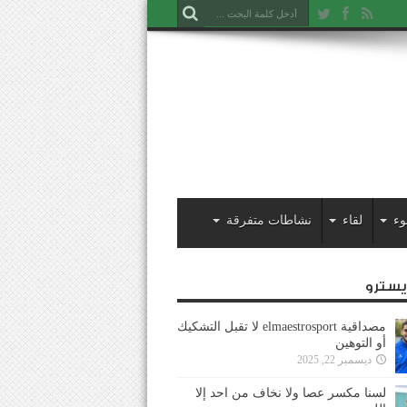
وء
لقاء
نشاطات متفرقة
ايسترو
مصداقية elmaestrosport لا تقبل التشكيك
أو التوهين
ديسمبر 22, 2025
لسنا مكسر عصا ولا نخاف من احد إلا