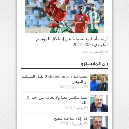
أربعة أسابيع تفصلنا عن إنطلاق الموسم
الكروي 2026-2027
أغسطس 8, 2026
رأي المايسترو
مصداقية elmaestrosport لا تقبل التشكيك
أو التوهين
ديسمبر 22, 2025
لسنا مكسر عصا ولا نخاف من احد إلا
الله
يوليو 6, 2025
كل إناء بما فيه ينضح
مارس 31, 2025